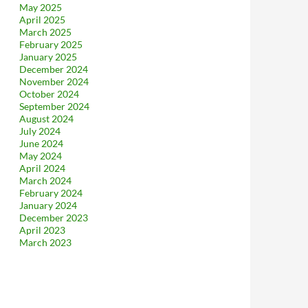
May 2025
April 2025
March 2025
February 2025
January 2025
December 2024
November 2024
October 2024
September 2024
August 2024
July 2024
June 2024
May 2024
April 2024
March 2024
February 2024
January 2024
December 2023
April 2023
March 2023