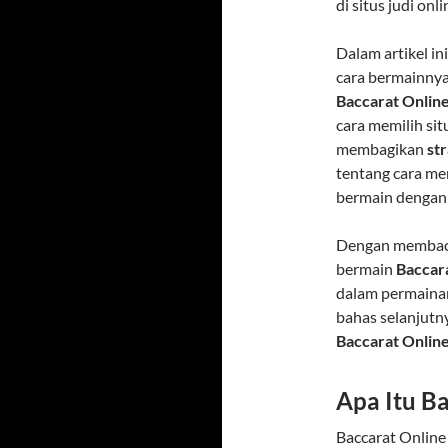
di situs judi onl
Dalam artikel in
cara bermainny
Baccarat Onlin
cara memilih sit
membagikan
st
tentang cara me
bermain dengan 
Dengan membaca 
bermain
Baccar
dalam permainan
bahas selanjutn
Baccarat Onlin
Apa Itu B
Baccarat Online