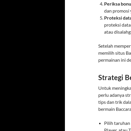
Periksa bonu
dan promosi 
Proteksi data
proteksi data
atau disalah
Setelah mempert
memilih situs B
permainan ini d
Strategi 
Untuk meningka
perlu adanya str
tips dan trik d
bermain Baccara
Pilih taruhan
Player, atau 