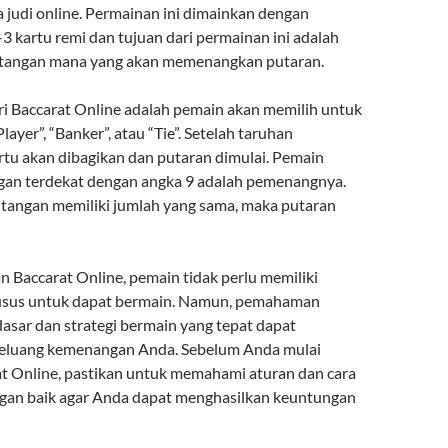
a judi online. Permainan ini dimainkan dengan
 kartu remi dan tujuan dari permainan ini adalah
tangan mana yang akan memenangkan putaran.
ri Baccarat Online adalah pemain akan memilih untuk
layer”, “Banker”, atau “Tie”. Setelah taruhan
rtu akan dibagikan dan putaran dimulai. Pemain
ngan terdekat dengan angka 9 adalah pemenangnya.
 tangan memiliki jumlah yang sama, maka putaran
 Baccarat Online, pemain tidak perlu memiliki
us untuk dapat bermain. Namun, pemahaman
dasar dan strategi bermain yang tepat dapat
eluang kemenangan Anda. Sebelum Anda mulai
t Online, pastikan untuk memahami aturan dan cara
gan baik agar Anda dapat menghasilkan keuntungan