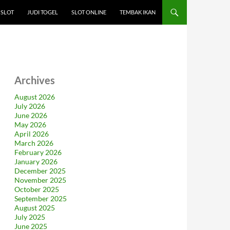
 SLOT
JUDI TOGEL
SLOT ONLINE
TEMBAK IKAN
Archives
August 2026
July 2026
June 2026
May 2026
April 2026
March 2026
February 2026
January 2026
December 2025
November 2025
October 2025
September 2025
August 2025
July 2025
June 2025