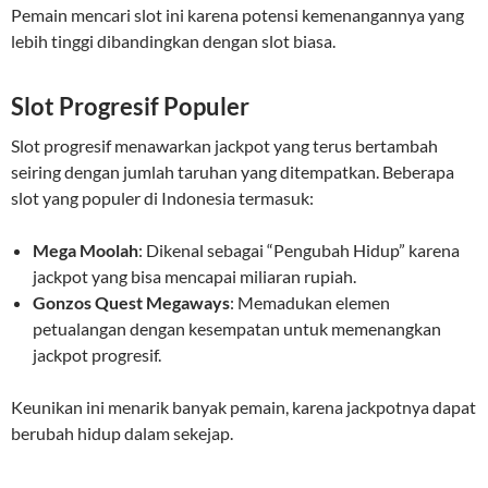
Pemain mencari slot ini karena potensi kemenangannya yang
lebih tinggi dibandingkan dengan slot biasa.
Slot Progresif Populer
Slot progresif menawarkan jackpot yang terus bertambah
seiring dengan jumlah taruhan yang ditempatkan. Beberapa
slot yang populer di Indonesia termasuk:
Mega Moolah
: Dikenal sebagai “Pengubah Hidup” karena
jackpot yang bisa mencapai miliaran rupiah.
Gonzos Quest Megaways
: Memadukan elemen
petualangan dengan kesempatan untuk memenangkan
jackpot progresif.
Keunikan ini menarik banyak pemain, karena jackpotnya dapat
berubah hidup dalam sekejap.