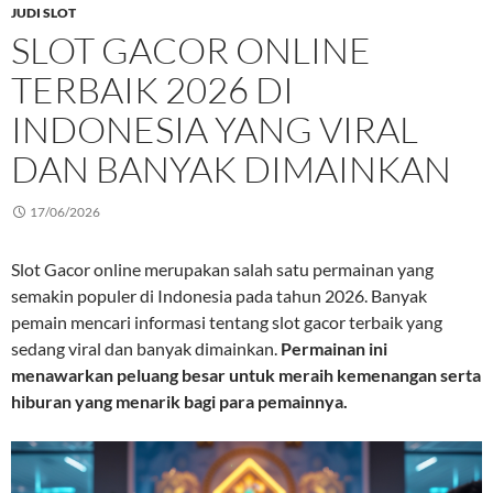
JUDI SLOT
SLOT GACOR ONLINE
TERBAIK 2026 DI
INDONESIA YANG VIRAL
DAN BANYAK DIMAINKAN
17/06/2026
Slot Gacor online merupakan salah satu permainan yang
semakin populer di Indonesia pada tahun 2026. Banyak
pemain mencari informasi tentang slot gacor terbaik yang
sedang viral dan banyak dimainkan.
Permainan ini
menawarkan peluang besar untuk meraih kemenangan serta
hiburan yang menarik bagi para pemainnya.