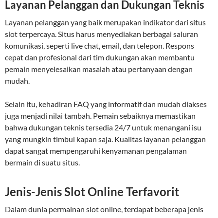
Layanan Pelanggan dan Dukungan Teknis
Layanan pelanggan yang baik merupakan indikator dari situs
slot terpercaya. Situs harus menyediakan berbagai saluran
komunikasi, seperti live chat, email, dan telepon. Respons
cepat dan profesional dari tim dukungan akan membantu
pemain menyelesaikan masalah atau pertanyaan dengan
mudah.
Selain itu, kehadiran FAQ yang informatif dan mudah diakses
juga menjadi nilai tambah. Pemain sebaiknya memastikan
bahwa dukungan teknis tersedia 24/7 untuk menangani isu
yang mungkin timbul kapan saja. Kualitas layanan pelanggan
dapat sangat mempengaruhi kenyamanan pengalaman
bermain di suatu situs.
Jenis-Jenis Slot Online Terfavorit
Dalam dunia permainan slot online, terdapat beberapa jenis