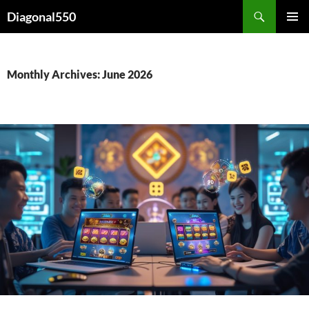
Search
Diagonal550
SKIP
PRIMAR
TO
MENU
CONTENT
Monthly Archives: June 2026