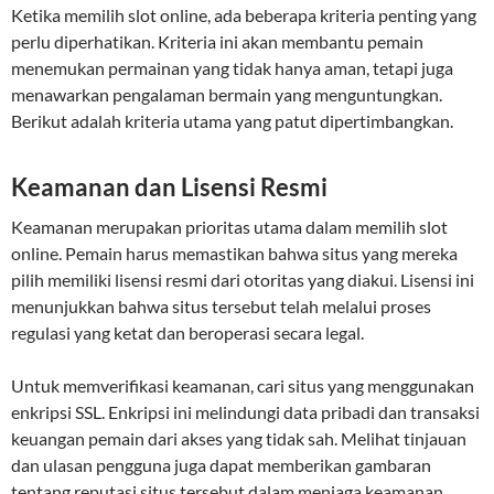
Ketika memilih slot online, ada beberapa kriteria penting yang
perlu diperhatikan. Kriteria ini akan membantu pemain
menemukan permainan yang tidak hanya aman, tetapi juga
menawarkan pengalaman bermain yang menguntungkan.
Berikut adalah kriteria utama yang patut dipertimbangkan.
Keamanan dan Lisensi Resmi
Keamanan merupakan prioritas utama dalam memilih slot
online. Pemain harus memastikan bahwa situs yang mereka
pilih memiliki lisensi resmi dari otoritas yang diakui. Lisensi ini
menunjukkan bahwa situs tersebut telah melalui proses
regulasi yang ketat dan beroperasi secara legal.
Untuk memverifikasi keamanan, cari situs yang menggunakan
enkripsi SSL. Enkripsi ini melindungi data pribadi dan transaksi
keuangan pemain dari akses yang tidak sah. Melihat tinjauan
dan ulasan pengguna juga dapat memberikan gambaran
tentang reputasi situs tersebut dalam menjaga keamanan.