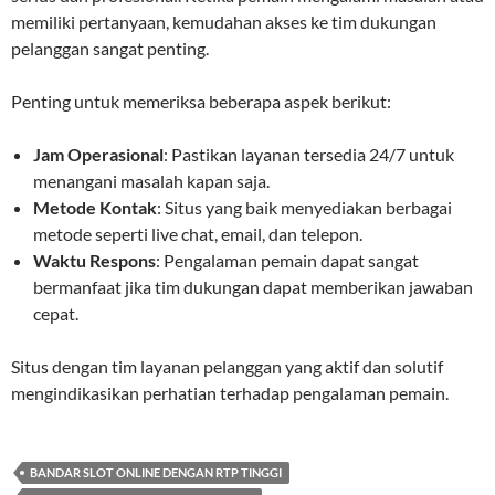
memiliki pertanyaan, kemudahan akses ke tim dukungan
pelanggan sangat penting.
Penting untuk memeriksa beberapa aspek berikut:
Jam Operasional
: Pastikan layanan tersedia 24/7 untuk
menangani masalah kapan saja.
Metode Kontak
: Situs yang baik menyediakan berbagai
metode seperti live chat, email, dan telepon.
Waktu Respons
: Pengalaman pemain dapat sangat
bermanfaat jika tim dukungan dapat memberikan jawaban
cepat.
Situs dengan tim layanan pelanggan yang aktif dan solutif
mengindikasikan perhatian terhadap pengalaman pemain.
BANDAR SLOT ONLINE DENGAN RTP TINGGI