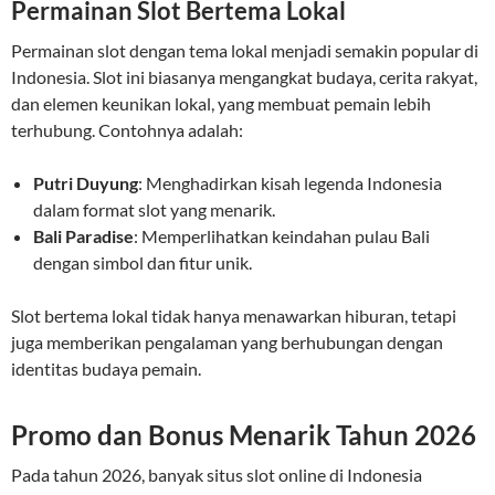
Permainan Slot Bertema Lokal
Permainan slot dengan tema lokal menjadi semakin popular di
Indonesia. Slot ini biasanya mengangkat budaya, cerita rakyat,
dan elemen keunikan lokal, yang membuat pemain lebih
terhubung. Contohnya adalah:
Putri Duyung
: Menghadirkan kisah legenda Indonesia
dalam format slot yang menarik.
Bali Paradise
: Memperlihatkan keindahan pulau Bali
dengan simbol dan fitur unik.
Slot bertema lokal tidak hanya menawarkan hiburan, tetapi
juga memberikan pengalaman yang berhubungan dengan
identitas budaya pemain.
Promo dan Bonus Menarik Tahun 2026
Pada tahun 2026, banyak situs slot online di Indonesia