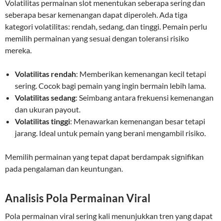
Volatilitas permainan slot menentukan seberapa sering dan
seberapa besar kemenangan dapat diperoleh. Ada tiga
kategori volatilitas: rendah, sedang, dan tinggi. Pemain perlu
memilih permainan yang sesuai dengan toleransi risiko
mereka.
Volatilitas rendah
: Memberikan kemenangan kecil tetapi
sering. Cocok bagi pemain yang ingin bermain lebih lama.
Volatilitas sedang
: Seimbang antara frekuensi kemenangan
dan ukuran payout.
Volatilitas tinggi
: Menawarkan kemenangan besar tetapi
jarang. Ideal untuk pemain yang berani mengambil risiko.
Memilih permainan yang tepat dapat berdampak signifikan
pada pengalaman dan keuntungan.
Analisis Pola Permainan Viral
Pola permainan viral sering kali menunjukkan tren yang dapat