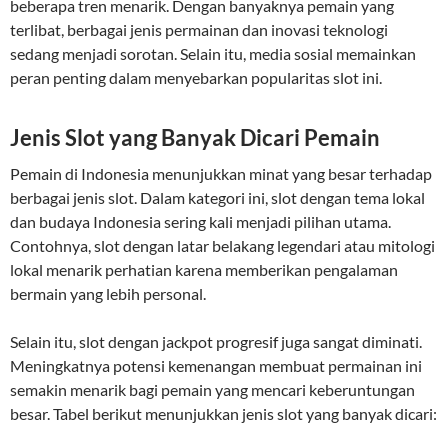
beberapa tren menarik. Dengan banyaknya pemain yang
terlibat, berbagai jenis permainan dan inovasi teknologi
sedang menjadi sorotan. Selain itu, media sosial memainkan
peran penting dalam menyebarkan popularitas slot ini.
Jenis Slot yang Banyak Dicari Pemain
Pemain di Indonesia menunjukkan minat yang besar terhadap
berbagai jenis slot. Dalam kategori ini, slot dengan tema lokal
dan budaya Indonesia sering kali menjadi pilihan utama.
Contohnya, slot dengan latar belakang legendari atau mitologi
lokal menarik perhatian karena memberikan pengalaman
bermain yang lebih personal.
Selain itu, slot dengan jackpot progresif juga sangat diminati.
Meningkatnya potensi kemenangan membuat permainan ini
semakin menarik bagi pemain yang mencari keberuntungan
besar. Tabel berikut menunjukkan jenis slot yang banyak dicari: