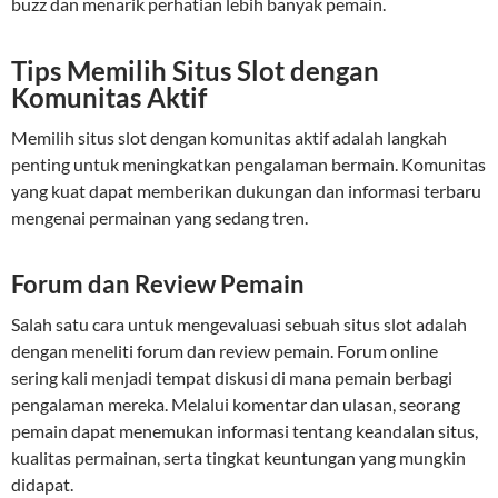
buzz dan menarik perhatian lebih banyak pemain.
Tips Memilih Situs Slot dengan
Komunitas Aktif
Memilih situs slot dengan komunitas aktif adalah langkah
penting untuk meningkatkan pengalaman bermain. Komunitas
yang kuat dapat memberikan dukungan dan informasi terbaru
mengenai permainan yang sedang tren.
Forum dan Review Pemain
Salah satu cara untuk mengevaluasi sebuah situs slot adalah
dengan meneliti forum dan review pemain. Forum online
sering kali menjadi tempat diskusi di mana pemain berbagi
pengalaman mereka. Melalui komentar dan ulasan, seorang
pemain dapat menemukan informasi tentang keandalan situs,
kualitas permainan, serta tingkat keuntungan yang mungkin
didapat.