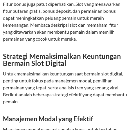
Fitur bonus juga patut diperhatikan. Slot yang menawarkan
fitur putaran gratis, bonus deposit, dan permainan bonus
dapat meningkatkan peluang pemain untuk meraih
kemenangan. Membaca deskripsi slot dan memahami fitur
yang ditawarkan akan membantu pemain dalam memilih
permainan yang cocok untuk mereka.
Strategi Memaksimalkan Keuntungan
Bermain Slot Digital
Untuk memaksimalkan keuntungan saat bermain slot digital,
penting untuk fokus pada manajemen modal, pemilihan
permainan yang tepat, serta analisis tren yang sedang viral.
Berikut adalah beberapa strategi efektif yang dapat membantu
pemain.
Manajemen Modal yang Efektif
Manajemen modal yang baik adalah kunci untuk bertahan