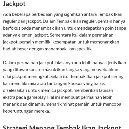
Jackpot
Ada beberapa perbedaan yang signifikan antara Tembak Ikan
reguler dan jackpot. Dalam Tembak Ikan reguler, pemain hanya
berfokus pada menembak ikan untuk mendapatkan poin tanpa
adanya elemen jackpot. Sementara itu, dalam permainan
jackpot, pemain memiliki kesempatan untuk memenangkan
hadiah besar dengan menembak ikan spesifik.
Dalam permainan jackpot, biasanya ada lebih banyak jenis ikan
yang ditawarkan, termasuk ikan langka yang menyebabkan
nilai jackpot meningkat. Selain itu, Tembak Ikan jackpot sering
kali memiliki misi atau tantangan khusus yang harus
diselesaikan untuk memicu jackpot, memberikan lapisan
ekstra pada gameplay. Hal ini membuat permainan lebih
menarik dan dinamis, menarik minat pemain untuk mencoba
keberuntungan mereka.
Strategi Menang Tembak Ikan Jackpot