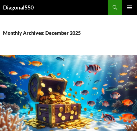
Search
Diagonal550
SKIP
PRIMAR
TO
MENU
CONTENT
Monthly Archives: December 2025