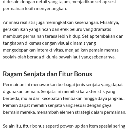
didesain dengan detail yang tajam, menjadikan setiap sesi
permainan lebih menyenangkan.
Animasi realistis juga meningkatkan kesenangan. Misalnya,
gerakan ikan yang lincah dan efek peluru yang dramatis
membuat permainan terasa lebih hidup. Setiap tembakan dan
tangkapan dikemas dengan visual dinamis yang
mengedepankan interaktivitas, menjadikan pemain merasa
seolah-olah berada di dunia bawah laut yang sebenarnya.
Ragam Senjata dan Fitur Bonus
Permainan ini menawarkan berbagai jenis senjata yang dapat
digunakan pemain. Senjata ini memiliki karakteristik yang
berbeda, mulai dari kecepatan tembakan hingga daya jangkau.
Pemain dapat memilih senjata yang sesuai dengan gaya
bermain mereka, menambah elemen strategi dalam permainan.
Selain itu, fitur bonus seperti power-up dan item spesial sering