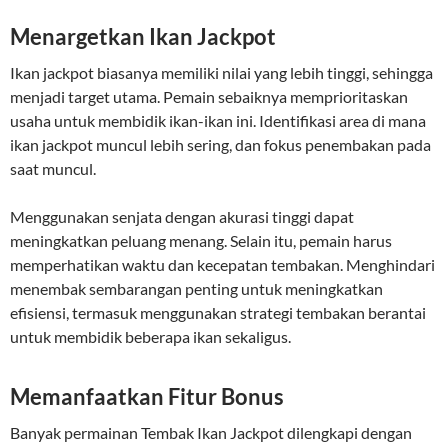
Menargetkan Ikan Jackpot
Ikan jackpot biasanya memiliki nilai yang lebih tinggi, sehingga
menjadi target utama. Pemain sebaiknya memprioritaskan
usaha untuk membidik ikan-ikan ini. Identifikasi area di mana
ikan jackpot muncul lebih sering, dan fokus penembakan pada
saat muncul.
Menggunakan senjata dengan akurasi tinggi dapat
meningkatkan peluang menang. Selain itu, pemain harus
memperhatikan waktu dan kecepatan tembakan. Menghindari
menembak sembarangan penting untuk meningkatkan
efisiensi, termasuk menggunakan strategi tembakan berantai
untuk membidik beberapa ikan sekaligus.
Memanfaatkan Fitur Bonus
Banyak permainan Tembak Ikan Jackpot dilengkapi dengan