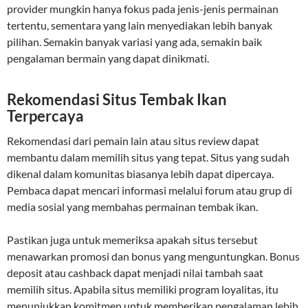
provider mungkin hanya fokus pada jenis-jenis permainan
tertentu, sementara yang lain menyediakan lebih banyak
pilihan. Semakin banyak variasi yang ada, semakin baik
pengalaman bermain yang dapat dinikmati.
Rekomendasi Situs Tembak Ikan
Terpercaya
Rekomendasi dari pemain lain atau situs review dapat
membantu dalam memilih situs yang tepat. Situs yang sudah
dikenal dalam komunitas biasanya lebih dapat dipercaya.
Pembaca dapat mencari informasi melalui forum atau grup di
media sosial yang membahas permainan tembak ikan.
Pastikan juga untuk memeriksa apakah situs tersebut
menawarkan promosi dan bonus yang menguntungkan. Bonus
deposit atau cashback dapat menjadi nilai tambah saat
memilih situs. Apabila situs memiliki program loyalitas, itu
menunjukkan komitmen untuk memberikan pengalaman lebih