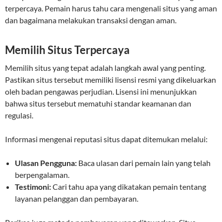
terpercaya. Pemain harus tahu cara mengenali situs yang aman
dan bagaimana melakukan transaksi dengan aman.
Memilih Situs Terpercaya
Memilih situs yang tepat adalah langkah awal yang penting.
Pastikan situs tersebut memiliki lisensi resmi yang dikeluarkan
oleh badan pengawas perjudian. Lisensi ini menunjukkan
bahwa situs tersebut mematuhi standar keamanan dan
regulasi.
Informasi mengenai reputasi situs dapat ditemukan melalui:
Ulasan Pengguna:
Baca ulasan dari pemain lain yang telah
berpengalaman.
Testimoni:
Cari tahu apa yang dikatakan pemain tentang
layanan pelanggan dan pembayaran.