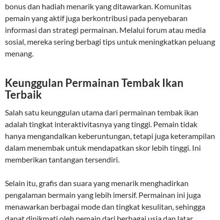
bonus dan hadiah menarik yang ditawarkan. Komunitas
pemain yang aktif juga berkontribusi pada penyebaran
informasi dan strategi permainan. Melalui forum atau media
sosial, mereka sering berbagi tips untuk meningkatkan peluang
menang.
Keunggulan Permainan Tembak Ikan
Terbaik
Salah satu keunggulan utama dari permainan tembak ikan
adalah tingkat interaktivitasnya yang tinggi. Pemain tidak
hanya mengandalkan keberuntungan, tetapi juga keterampilan
dalam menembak untuk mendapatkan skor lebih tinggi. Ini
memberikan tantangan tersendiri.
Selain itu, grafis dan suara yang menarik menghadirkan
pengalaman bermain yang lebih imersif. Permainan ini juga
menawarkan berbagai mode dan tingkat kesulitan, sehingga
dapat dinikmati oleh pemain dari berbagai usia dan latar