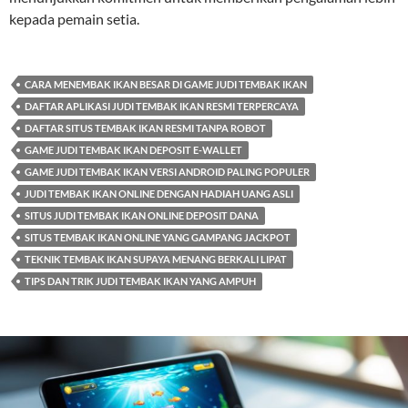
kepada pemain setia.
CARA MENEMBAK IKAN BESAR DI GAME JUDI TEMBAK IKAN
DAFTAR APLIKASI JUDI TEMBAK IKAN RESMI TERPERCAYA
DAFTAR SITUS TEMBAK IKAN RESMI TANPA ROBOT
GAME JUDI TEMBAK IKAN DEPOSIT E-WALLET
GAME JUDI TEMBAK IKAN VERSI ANDROID PALING POPULER
JUDI TEMBAK IKAN ONLINE DENGAN HADIAH UANG ASLI
SITUS JUDI TEMBAK IKAN ONLINE DEPOSIT DANA
SITUS TEMBAK IKAN ONLINE YANG GAMPANG JACKPOT
TEKNIK TEMBAK IKAN SUPAYA MENANG BERKALI LIPAT
TIPS DAN TRIK JUDI TEMBAK IKAN YANG AMPUH