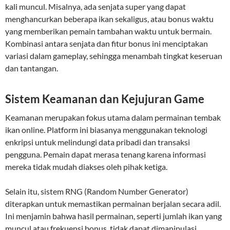
kali muncul. Misalnya, ada senjata super yang dapat
menghancurkan beberapa ikan sekaligus, atau bonus waktu
yang memberikan pemain tambahan waktu untuk bermain.
Kombinasi antara senjata dan fitur bonus ini menciptakan
variasi dalam gameplay, sehingga menambah tingkat keseruan
dan tantangan.
Sistem Keamanan dan Kejujuran Game
Keamanan merupakan fokus utama dalam permainan tembak
ikan online. Platform ini biasanya menggunakan teknologi
enkripsi untuk melindungi data pribadi dan transaksi
pengguna. Pemain dapat merasa tenang karena informasi
mereka tidak mudah diakses oleh pihak ketiga.
Selain itu, sistem RNG (Random Number Generator)
diterapkan untuk memastikan permainan berjalan secara adil.
Ini menjamin bahwa hasil permainan, seperti jumlah ikan yang
muncul atau frekuensi bonus, tidak dapat dimanipulasi.