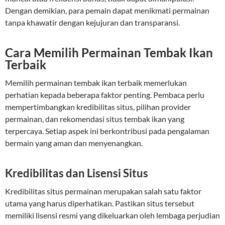
Dengan demikian, para pemain dapat menikmati permainan
tanpa khawatir dengan kejujuran dan transparansi.
Cara Memilih Permainan Tembak Ikan
Terbaik
Memilih permainan tembak ikan terbaik memerlukan
perhatian kepada beberapa faktor penting. Pembaca perlu
mempertimbangkan kredibilitas situs, pilihan provider
permainan, dan rekomendasi situs tembak ikan yang
terpercaya. Setiap aspek ini berkontribusi pada pengalaman
bermain yang aman dan menyenangkan.
Kredibilitas dan Lisensi Situs
Kredibilitas situs permainan merupakan salah satu faktor
utama yang harus diperhatikan. Pastikan situs tersebut
memiliki lisensi resmi yang dikeluarkan oleh lembaga perjudian