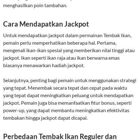
menghasilkan poin tambahan.
Cara Mendapatkan Jackpot
Untuk mendapatkan jackpot dalam permainan Tembak Ikan,
pemain perlu memperhatikan beberapa hal. Pertama,
mengenali ikan-ikan spesial yang memberikan nilai tinggi atau
jackpot. Ikan seperti ikan raja atau ikan berwarna emas
biasanya menawarkan hadiah jackpot.
Selanjutnya, penting bagi pemain untuk menggunakan strategi
yang tepat. Menembak secara tepat dan cepat pada waktu
yang tepat dapat meningkatkan peluang untuk mendapatkan
jackpot. Pemain juga bisa memanfaatkan fitur bonus, seperti
power-up, yang dapat membantu meningkatkan efektivitas
tembakan hingga jackpot dapat dicapai.
Perbedaan Tembak Ikan Reguler dan