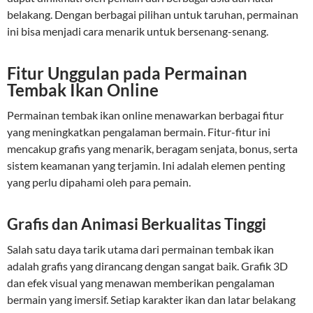
belakang. Dengan berbagai pilihan untuk taruhan, permainan
ini bisa menjadi cara menarik untuk bersenang-senang.
Fitur Unggulan pada Permainan
Tembak Ikan Online
Permainan tembak ikan online menawarkan berbagai fitur
yang meningkatkan pengalaman bermain. Fitur-fitur ini
mencakup grafis yang menarik, beragam senjata, bonus, serta
sistem keamanan yang terjamin. Ini adalah elemen penting
yang perlu dipahami oleh para pemain.
Grafis dan Animasi Berkualitas Tinggi
Salah satu daya tarik utama dari permainan tembak ikan
adalah grafis yang dirancang dengan sangat baik. Grafik 3D
dan efek visual yang menawan memberikan pengalaman
bermain yang imersif. Setiap karakter ikan dan latar belakang