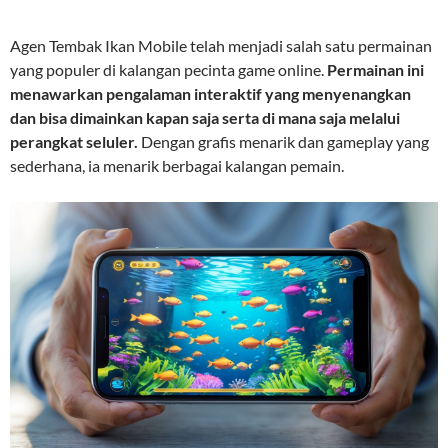
Agen Tembak Ikan Mobile telah menjadi salah satu permainan
yang populer di kalangan pecinta game online.
Permainan ini
menawarkan pengalaman interaktif yang menyenangkan
dan bisa dimainkan kapan saja serta di mana saja melalui
perangkat seluler.
Dengan grafis menarik dan gameplay yang
sederhana, ia menarik berbagai kalangan pemain.