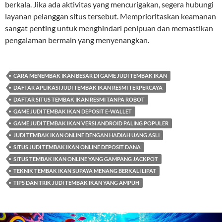
berkala. Jika ada aktivitas yang mencurigakan, segera hubungi
layanan pelanggan situs tersebut. Memprioritaskan keamanan
sangat penting untuk menghindari penipuan dan memastikan
pengalaman bermain yang menyenangkan.
CARA MENEMBAK IKAN BESAR DI GAME JUDI TEMBAK IKAN
DAFTAR APLIKASI JUDI TEMBAK IKAN RESMI TERPERCAYA
DAFTAR SITUS TEMBAK IKAN RESMI TANPA ROBOT
GAME JUDI TEMBAK IKAN DEPOSIT E-WALLET
GAME JUDI TEMBAK IKAN VERSI ANDROID PALING POPULER
JUDI TEMBAK IKAN ONLINE DENGAN HADIAH UANG ASLI
SITUS JUDI TEMBAK IKAN ONLINE DEPOSIT DANA
SITUS TEMBAK IKAN ONLINE YANG GAMPANG JACKPOT
TEKNIK TEMBAK IKAN SUPAYA MENANG BERKALI LIPAT
TIPS DAN TRIK JUDI TEMBAK IKAN YANG AMPUH