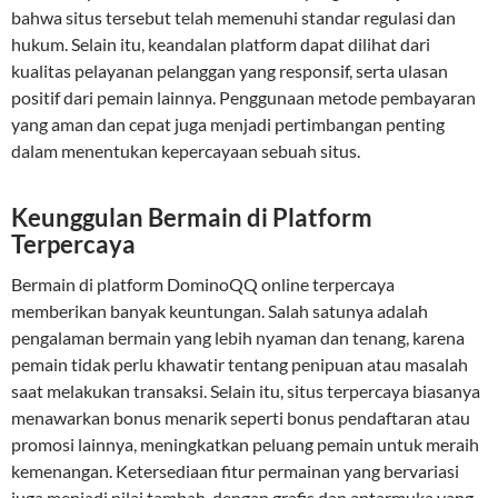
bahwa situs tersebut telah memenuhi standar regulasi dan
hukum. Selain itu, keandalan platform dapat dilihat dari
kualitas pelayanan pelanggan yang responsif, serta ulasan
positif dari pemain lainnya. Penggunaan metode pembayaran
yang aman dan cepat juga menjadi pertimbangan penting
dalam menentukan kepercayaan sebuah situs.
Keunggulan Bermain di Platform
Terpercaya
Bermain di platform DominoQQ online terpercaya
memberikan banyak keuntungan. Salah satunya adalah
pengalaman bermain yang lebih nyaman dan tenang, karena
pemain tidak perlu khawatir tentang penipuan atau masalah
saat melakukan transaksi. Selain itu, situs terpercaya biasanya
menawarkan bonus menarik seperti bonus pendaftaran atau
promosi lainnya, meningkatkan peluang pemain untuk meraih
kemenangan. Ketersediaan fitur permainan yang bervariasi
juga menjadi nilai tambah, dengan grafis dan antarmuka yang