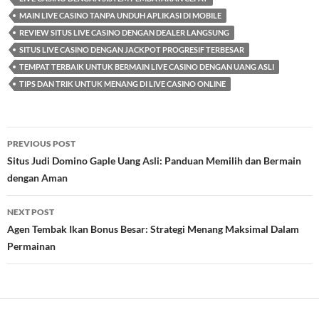
MAIN LIVE CASINO TANPA UNDUH APLIKASI DI MOBILE
REVIEW SITUS LIVE CASINO DENGAN DEALER LANGSUNG
SITUS LIVE CASINO DENGAN JACKPOT PROGRESIF TERBESAR
TEMPAT TERBAIK UNTUK BERMAIN LIVE CASINO DENGAN UANG ASLI
TIPS DAN TRIK UNTUK MENANG DI LIVE CASINO ONLINE
Post
PREVIOUS POST
navigation
Situs Judi Domino Gaple Uang Asli: Panduan Memilih dan Bermain
dengan Aman
NEXT POST
Agen Tembak Ikan Bonus Besar: Strategi Menang Maksimal Dalam
Permainan