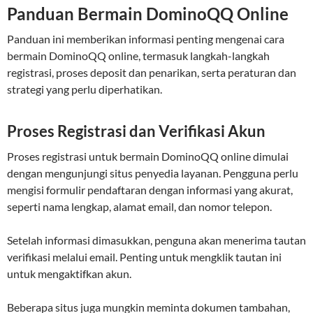
Panduan Bermain DominoQQ Online
Panduan ini memberikan informasi penting mengenai cara
bermain DominoQQ online, termasuk langkah-langkah
registrasi, proses deposit dan penarikan, serta peraturan dan
strategi yang perlu diperhatikan.
Proses Registrasi dan Verifikasi Akun
Proses registrasi untuk bermain DominoQQ online dimulai
dengan mengunjungi situs penyedia layanan. Pengguna perlu
mengisi formulir pendaftaran dengan informasi yang akurat,
seperti nama lengkap, alamat email, dan nomor telepon.
Setelah informasi dimasukkan, penguna akan menerima tautan
verifikasi melalui email. Penting untuk mengklik tautan ini
untuk mengaktifkan akun.
Beberapa situs juga mungkin meminta dokumen tambahan,