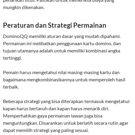
mungkin dikenakan.
Peraturan dan Strategi Permainan
DominoQQ memiliki aturan dasar yang mudah dipahami.
Permainan ini melibatkan penggunaan kartu domino, dan
tujuan utamanya adalah untuk memiliki kombinasi angka
tertinggi.
Pemain harus mengetahui nilai masing-masing kartu dan
bagaimana mengkombinasikannya untuk memperoleh hasil
terbaik.
Beberapa strategi yang bisa diterapkan termasuk mengetahui
kapan harus bertaruh dan kapan harus menarik diri.
Memperhatikan gaya permainan lawan juga bisa
menguntungkan. Disarankan untuk berlatih secara rutin agar
dapat memilih strategi yang paling sesuai.