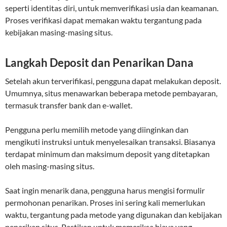
seperti identitas diri, untuk memverifikasi usia dan keamanan.
Proses verifikasi dapat memakan waktu tergantung pada
kebijakan masing-masing situs.
Langkah Deposit dan Penarikan Dana
Setelah akun terverifikasi, pengguna dapat melakukan deposit.
Umumnya, situs menawarkan beberapa metode pembayaran,
termasuk transfer bank dan e-wallet.
Pengguna perlu memilih metode yang diinginkan dan
mengikuti instruksi untuk menyelesaikan transaksi. Biasanya
terdapat minimum dan maksimum deposit yang ditetapkan
oleh masing-masing situs.
Saat ingin menarik dana, pengguna harus mengisi formulir
permohonan penarikan. Proses ini sering kali memerlukan
waktu, tergantung pada metode yang digunakan dan kebijakan
penarikan situs. Pastikan untuk memeriksa biaya yang