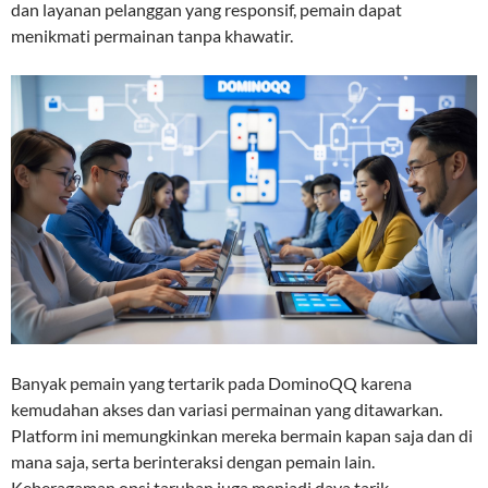
dan layanan pelanggan yang responsif, pemain dapat
menikmati permainan tanpa khawatir.
Banyak pemain yang tertarik pada DominoQQ karena
kemudahan akses dan variasi permainan yang ditawarkan.
Platform ini memungkinkan mereka bermain kapan saja dan di
mana saja, serta berinteraksi dengan pemain lain.
Keberagaman opsi taruhan juga menjadi daya tarik,