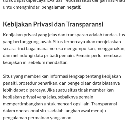
untuk menghindari pengalaman negatif.
Kebijakan Privasi dan Transparansi
Kebijakan privasi yang jelas dan transparan adalah tanda situs
yang bertanggung jawab. Situs terpercaya akan menjelaskan
secara rinci bagaimana mereka mengumpulkan, menggunakan,
dan melindungi data pribadi pemain. Pemain perlu membaca
kebijakan ini sebelum mendaftar.
Situs yang memberikan informasi lengkap tentang kebijakan
penalti, prosedur penarikan, dan pengelolaan data biasanya
lebih dapat dipercaya. Jika suatu situs tidak memberikan
kebijakan privasi yang jelas, sebaiknya pemain
mempertimbangkan untuk mencari opsi lain. Transparansi
dalam operasional situs adalah langkah awal menuju
pengalaman permainan yang aman.