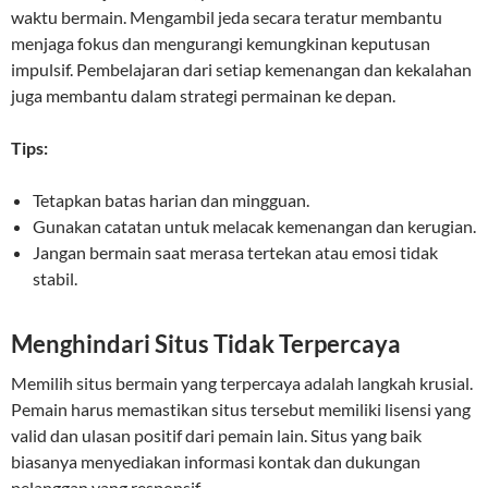
waktu bermain. Mengambil jeda secara teratur membantu
menjaga fokus dan mengurangi kemungkinan keputusan
impulsif. Pembelajaran dari setiap kemenangan dan kekalahan
juga membantu dalam strategi permainan ke depan.
Tips:
Tetapkan batas harian dan mingguan.
Gunakan catatan untuk melacak kemenangan dan kerugian.
Jangan bermain saat merasa tertekan atau emosi tidak
stabil.
Menghindari Situs Tidak Terpercaya
Memilih situs bermain yang terpercaya adalah langkah krusial.
Pemain harus memastikan situs tersebut memiliki lisensi yang
valid dan ulasan positif dari pemain lain. Situs yang baik
biasanya menyediakan informasi kontak dan dukungan
pelanggan yang responsif.