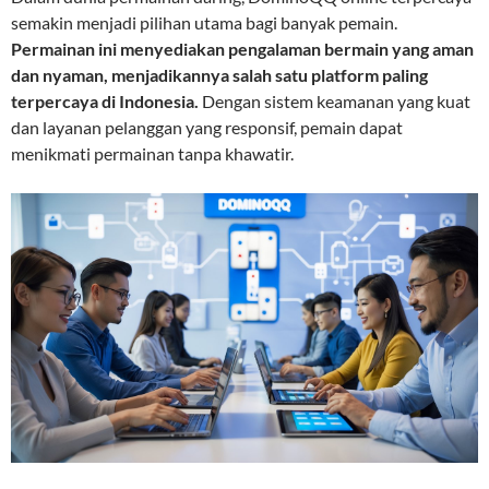
semakin menjadi pilihan utama bagi banyak pemain.
Permainan ini menyediakan pengalaman bermain yang aman
dan nyaman, menjadikannya salah satu platform paling
terpercaya di Indonesia.
Dengan sistem keamanan yang kuat
dan layanan pelanggan yang responsif, pemain dapat
menikmati permainan tanpa khawatir.