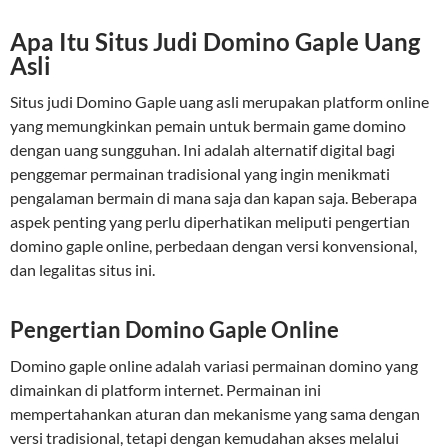
Apa Itu Situs Judi Domino Gaple Uang
Asli
Situs judi Domino Gaple uang asli merupakan platform online
yang memungkinkan pemain untuk bermain game domino
dengan uang sungguhan. Ini adalah alternatif digital bagi
penggemar permainan tradisional yang ingin menikmati
pengalaman bermain di mana saja dan kapan saja. Beberapa
aspek penting yang perlu diperhatikan meliputi pengertian
domino gaple online, perbedaan dengan versi konvensional,
dan legalitas situs ini.
Pengertian Domino Gaple Online
Domino gaple online adalah variasi permainan domino yang
dimainkan di platform internet. Permainan ini
mempertahankan aturan dan mekanisme yang sama dengan
versi tradisional, tetapi dengan kemudahan akses melalui