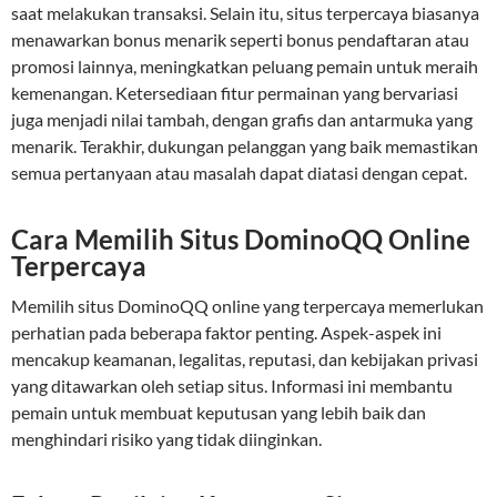
saat melakukan transaksi. Selain itu, situs terpercaya biasanya
menawarkan bonus menarik seperti bonus pendaftaran atau
promosi lainnya, meningkatkan peluang pemain untuk meraih
kemenangan. Ketersediaan fitur permainan yang bervariasi
juga menjadi nilai tambah, dengan grafis dan antarmuka yang
menarik. Terakhir, dukungan pelanggan yang baik memastikan
semua pertanyaan atau masalah dapat diatasi dengan cepat.
Cara Memilih Situs DominoQQ Online
Terpercaya
Memilih situs DominoQQ online yang terpercaya memerlukan
perhatian pada beberapa faktor penting. Aspek-aspek ini
mencakup keamanan, legalitas, reputasi, dan kebijakan privasi
yang ditawarkan oleh setiap situs. Informasi ini membantu
pemain untuk membuat keputusan yang lebih baik dan
menghindari risiko yang tidak diinginkan.