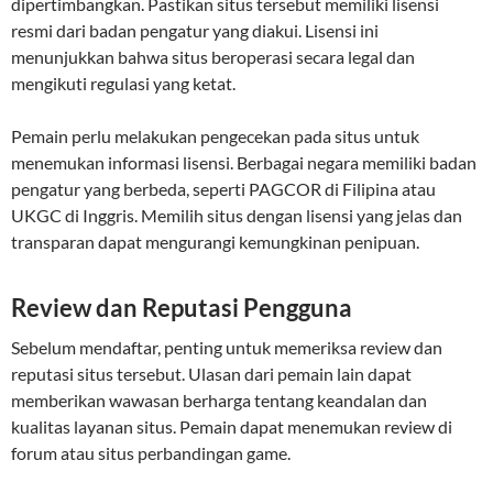
dipertimbangkan. Pastikan situs tersebut memiliki lisensi
resmi dari badan pengatur yang diakui. Lisensi ini
menunjukkan bahwa situs beroperasi secara legal dan
mengikuti regulasi yang ketat.
Pemain perlu melakukan pengecekan pada situs untuk
menemukan informasi lisensi. Berbagai negara memiliki badan
pengatur yang berbeda, seperti PAGCOR di Filipina atau
UKGC di Inggris. Memilih situs dengan lisensi yang jelas dan
transparan dapat mengurangi kemungkinan penipuan.
Review dan Reputasi Pengguna
Sebelum mendaftar, penting untuk memeriksa review dan
reputasi situs tersebut. Ulasan dari pemain lain dapat
memberikan wawasan berharga tentang keandalan dan
kualitas layanan situs. Pemain dapat menemukan review di
forum atau situs perbandingan game.