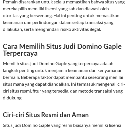
Pemain disarankan untuk selalu memastikan bahwa situs yang
mereka pilih memiliki lisensi yang sah dan diawasi oleh
otoritas yang berwenang. Hal ini penting untuk memastikan
keamanan dan perlindungan dalam setiap transaksi yang
dilakukan, serta menghindari risiko aktivitas ilegal.
Cara Memilih Situs Judi Domino Gaple
Terpercaya
Memilih situs judi Domino Gaple yang terpercaya adalah
langkah penting untuk menjamin keamanan dan kenyamanan
bermain. Beberapa faktor dapat membantu seseorang menilai
situs mana yang dapat diandalkan. Ini termasuk mengenali ciri-
ciri situs resmi, fitur yang tersedia, dan metode transaksi yang
didukung.
Ciri-ciri Situs Resmi dan Aman
Situs judi Domino Gaple yang resmi biasanya memiliki lisensi