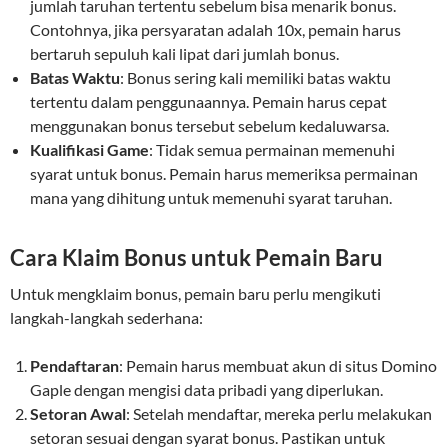
jumlah taruhan tertentu sebelum bisa menarik bonus.
Contohnya, jika persyaratan adalah 10x, pemain harus
bertaruh sepuluh kali lipat dari jumlah bonus.
Batas Waktu
: Bonus sering kali memiliki batas waktu
tertentu dalam penggunaannya. Pemain harus cepat
menggunakan bonus tersebut sebelum kedaluwarsa.
Kualifikasi Game
: Tidak semua permainan memenuhi
syarat untuk bonus. Pemain harus memeriksa permainan
mana yang dihitung untuk memenuhi syarat taruhan.
Cara Klaim Bonus untuk Pemain Baru
Untuk mengklaim bonus, pemain baru perlu mengikuti
langkah-langkah sederhana:
Pendaftaran
: Pemain harus membuat akun di situs Domino
Gaple dengan mengisi data pribadi yang diperlukan.
Setoran Awal
: Setelah mendaftar, mereka perlu melakukan
setoran sesuai dengan syarat bonus. Pastikan untuk