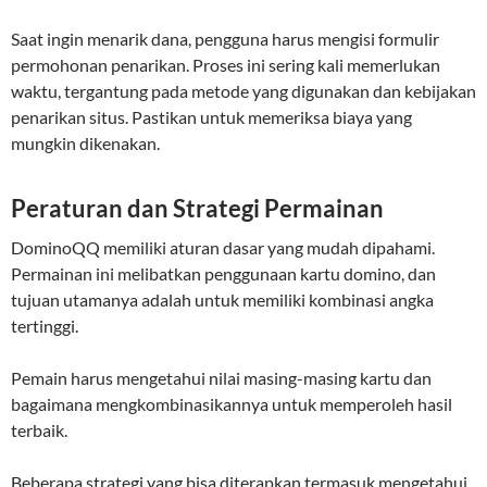
Saat ingin menarik dana, pengguna harus mengisi formulir
permohonan penarikan. Proses ini sering kali memerlukan
waktu, tergantung pada metode yang digunakan dan kebijakan
penarikan situs. Pastikan untuk memeriksa biaya yang
mungkin dikenakan.
Peraturan dan Strategi Permainan
DominoQQ memiliki aturan dasar yang mudah dipahami.
Permainan ini melibatkan penggunaan kartu domino, dan
tujuan utamanya adalah untuk memiliki kombinasi angka
tertinggi.
Pemain harus mengetahui nilai masing-masing kartu dan
bagaimana mengkombinasikannya untuk memperoleh hasil
terbaik.
Beberapa strategi yang bisa diterapkan termasuk mengetahui