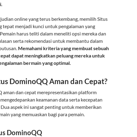
i.
judian online yang terus berkembang, memilih Situs
tepat menjadi kunci untuk pengalaman yang
emain harus teliti dalam meneliti opsi mereka dan
lasan serta rekomendasi untuk membantu dalam
putusan.
Memahami kriteria yang membuat sebuah
 cepat dapat meningkatkan peluang mereka untuk
ngalaman bermain yang optimal.
itus DominoQQ Aman dan Cepat?
 aman dan cepat merepresentasikan platform
 mengedepankan keamanan data serta kecepatan
. Dua aspek ini sangat penting untuk memberikan
main yang memuaskan bagi para pemain.
itus DominoQQ