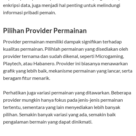
enkripsi data, juga menjadi hal penting untuk melindungi
informasi pribadi pemain.
Pilihan Provider Permainan
Provider permainan memiliki dampak signifikan terhadap
kualitas permainan. Pilihlah permainan yang disediakan oleh
provider ternama dan sudah dikenal, seperti Microgaming,
Playtech, atau Habanero. Provider ini biasanya menawarkan
grafik yang lebih baik, mekanisme permainan yang lancar, serta
beragam fitur menarik.
Perhatikan juga variasi permainan yang ditawarkan. Beberapa
provider mungkin hanya fokus pada jenis-jenis permainan
tertentu, sementara yang lain menyediakan lebih banyak
pilihan. Semakin banyak variasi yang ada, semakin baik
pengalaman bermain yang dapat dinikmati.