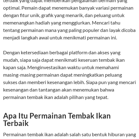
terbaik yang dapat memberikan pengalaman bermain yang
optimal. Pemain dapat menemukan banyak variasi permainan
dengan fitur unik, grafik yang menarik, dan peluang untuk
memenangkan hadiah yang menggiurkan. Mencari tahu
tentang permainan mana yang paling populer dan layak dicoba
menjadi langkah awal untuk menikmati permainan ini.
Dengan ketersediaan berbagai platform dan akses yang
mudah, siapa saja dapat menikmati keseruan tembak ikan
kapan saja. Menginvestasikan waktu untuk memahami
masing-masing permainan dapat meningkatkan peluang
sukses dan memberi kesenangan lebih. Siapa pun yang mencari
kesenangan dan tantangan akan menemukan bahwa
permainan tembak ikan adalah pilihan yang tepat.
Apa Itu Permainan Tembak Ikan
Terbaik
Permainan tembak ikan adalah salah satu bentuk hiburan yang