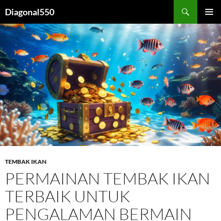
Search
Diagonal550
SKIP
PRIMAR
TO
MENU
CONTENT
TEMBAK IKAN
PERMAINAN TEMBAK IKAN
TERBAIK UNTUK
PENGALAMAN BERMAIN