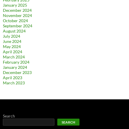
January 2025
December 2024
November 2024
October 2024
September 2024
August 2024
July 2024
June 2024
May 2024
April 2024
March 2024
February 2024
January 2024
December 2023
April 2023
March 2023
Search
SEARCH