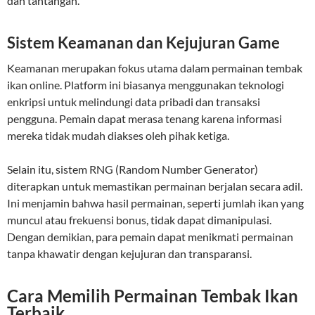
dan tantangan.
Sistem Keamanan dan Kejujuran Game
Keamanan merupakan fokus utama dalam permainan tembak
ikan online. Platform ini biasanya menggunakan teknologi
enkripsi untuk melindungi data pribadi dan transaksi
pengguna. Pemain dapat merasa tenang karena informasi
mereka tidak mudah diakses oleh pihak ketiga.
Selain itu, sistem RNG (Random Number Generator)
diterapkan untuk memastikan permainan berjalan secara adil.
Ini menjamin bahwa hasil permainan, seperti jumlah ikan yang
muncul atau frekuensi bonus, tidak dapat dimanipulasi.
Dengan demikian, para pemain dapat menikmati permainan
tanpa khawatir dengan kejujuran dan transparansi.
Cara Memilih Permainan Tembak Ikan
Terbaik