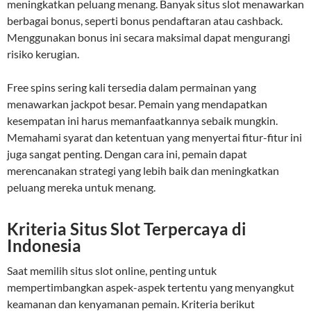
meningkatkan peluang menang. Banyak situs slot menawarkan
berbagai bonus, seperti bonus pendaftaran atau cashback.
Menggunakan bonus ini secara maksimal dapat mengurangi
risiko kerugian.
Free spins sering kali tersedia dalam permainan yang
menawarkan jackpot besar. Pemain yang mendapatkan
kesempatan ini harus memanfaatkannya sebaik mungkin.
Memahami syarat dan ketentuan yang menyertai fitur-fitur ini
juga sangat penting. Dengan cara ini, pemain dapat
merencanakan strategi yang lebih baik dan meningkatkan
peluang mereka untuk menang.
Kriteria Situs Slot Terpercaya di
Indonesia
Saat memilih situs slot online, penting untuk
mempertimbangkan aspek-aspek tertentu yang menyangkut
keamanan dan kenyamanan pemain. Kriteria berikut