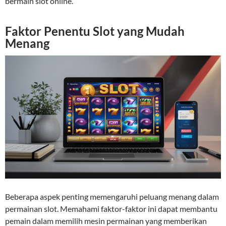
bermain slot online.
Faktor Penentu Slot yang Mudah
Menang
Beberapa aspek penting memengaruhi peluang menang dalam
permainan slot. Memahami faktor-faktor ini dapat membantu
pemain dalam memilih mesin permainan yang memberikan