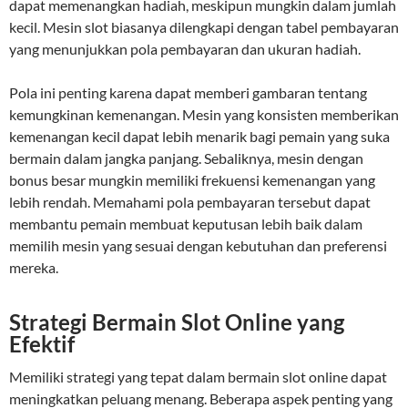
dapat memenangkan hadiah, meskipun mungkin dalam jumlah
kecil. Mesin slot biasanya dilengkapi dengan tabel pembayaran
yang menunjukkan pola pembayaran dan ukuran hadiah.
Pola ini penting karena dapat memberi gambaran tentang
kemungkinan kemenangan. Mesin yang konsisten memberikan
kemenangan kecil dapat lebih menarik bagi pemain yang suka
bermain dalam jangka panjang. Sebaliknya, mesin dengan
bonus besar mungkin memiliki frekuensi kemenangan yang
lebih rendah. Memahami pola pembayaran tersebut dapat
membantu pemain membuat keputusan lebih baik dalam
memilih mesin yang sesuai dengan kebutuhan dan preferensi
mereka.
Strategi Bermain Slot Online yang
Efektif
Memiliki strategi yang tepat dalam bermain slot online dapat
meningkatkan peluang menang. Beberapa aspek penting yang