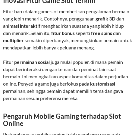
Inovasi Fitur Game Slot Terkini
Fitur baru dalam game slot memberikan pengalaman bermain
yang lebih menarik. Contohnya, penggunaan
grafik 3D
dan
animasi interaktif
menghadirkan suasana yang lebih hidup
dan menarik. Selain itu,
fitur bonus
seperti
free spins
dan
multiplier
semakin diperbanyak, memungkinkan pemain untuk
mendapatkan lebih banyak peluang menang.
Fitur
permainan sosial
juga mulai populer, di mana pemain
dapat berinteraksi dengan teman dan peminat lain saat
bermain. Ini meningkatkan aspek komunitas dalam perjudian
online. Penyedia game juga berfokus pada
kustomisasi
permainan, sehingga pemain dapat memilih tema dan gaya
permainan sesuai preferensi mereka.
Pengaruh Mobile Gaming terhadap Slot
Online
Perkembangan mobile gaming telah membawa pengaruh