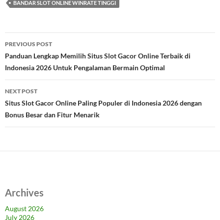
BANDAR SLOT ONLINE WINRATE TINGGI
Post
PREVIOUS POST
navigation
Panduan Lengkap Memilih Situs Slot Gacor Online Terbaik di
Indonesia 2026 Untuk Pengalaman Bermain Optimal
NEXT POST
Situs Slot Gacor Online Paling Populer di Indonesia 2026 dengan
Bonus Besar dan Fitur Menarik
Archives
August 2026
July 2026