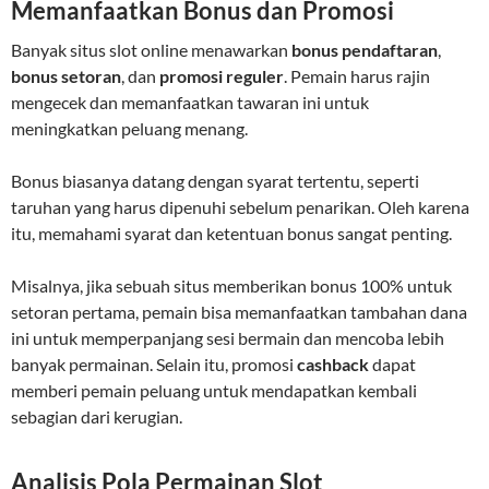
Memanfaatkan Bonus dan Promosi
Banyak situs slot online menawarkan
bonus pendaftaran
,
bonus setoran
, dan
promosi reguler
. Pemain harus rajin
mengecek dan memanfaatkan tawaran ini untuk
meningkatkan peluang menang.
Bonus biasanya datang dengan syarat tertentu, seperti
taruhan yang harus dipenuhi sebelum penarikan. Oleh karena
itu, memahami syarat dan ketentuan bonus sangat penting.
Misalnya, jika sebuah situs memberikan bonus 100% untuk
setoran pertama, pemain bisa memanfaatkan tambahan dana
ini untuk memperpanjang sesi bermain dan mencoba lebih
banyak permainan. Selain itu, promosi
cashback
dapat
memberi pemain peluang untuk mendapatkan kembali
sebagian dari kerugian.
Analisis Pola Permainan Slot