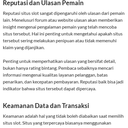
Reputasi dan Ulasan Pemain
Reputasi situs slot sangat dipengaruhi oleh ulasan dari pemain
lain. Menelusuri forum atau website ulasan akan memberikan
insight mengenai pengalaman pemain yang telah mencoba
situs tersebut. Hal ini penting untuk mengetahui apakah situs
tersebut sering melakukan penipuan atau tidak memenuhi
klaim yang dijanjikan.
Penting untuk memperhatikan ulasan yang bersifat detail,
bukan hanya rating bintang. Pembaca sebaiknya mencari
informasi mengenai kualitas layanan pelanggan, batas
penarikan, dan kecepatan pembayaran. Reputasi baik bisa jadi
indikator bahwa situs tersebut dapat dipercaya.
Keamanan Data dan Transaksi
Keamanan adalah hal yang tidak boleh diabaikan saat memilih
situs slot. Situs yang terpercaya biasanya menggunakan