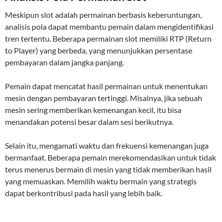
Meskipun slot adalah permainan berbasis keberuntungan,
analisis pola dapat membantu pemain dalam mengidentifikasi
tren tertentu. Beberapa permainan slot memiliki RTP (Return
to Player) yang berbeda, yang menunjukkan persentase
pembayaran dalam jangka panjang.
Pemain dapat mencatat hasil permainan untuk menentukan
mesin dengan pembayaran tertinggi. Misalnya, jika sebuah
mesin sering memberikan kemenangan kecil, itu bisa
menandakan potensi besar dalam sesi berikutnya.
Selain itu, mengamati waktu dan frekuensi kemenangan juga
bermanfaat. Beberapa pemain merekomendasikan untuk tidak
terus menerus bermain di mesin yang tidak memberikan hasil
yang memuaskan. Memilih waktu bermain yang strategis
dapat berkontribusi pada hasil yang lebih baik.