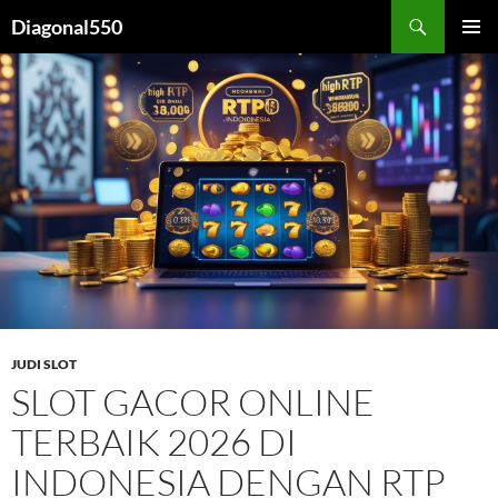
Search
Diagonal550
SKIP
PRIMAR
TO
MENU
CONTENT
JUDI SLOT
SLOT GACOR ONLINE
TERBAIK 2026 DI
INDONESIA DENGAN RTP