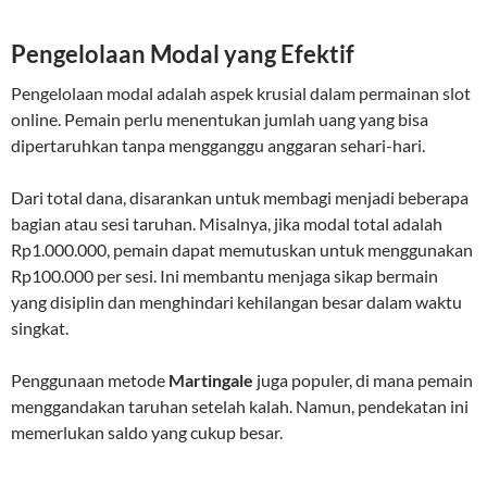
Pengelolaan Modal yang Efektif
Pengelolaan modal adalah aspek krusial dalam permainan slot
online. Pemain perlu menentukan jumlah uang yang bisa
dipertaruhkan tanpa mengganggu anggaran sehari-hari.
Dari total dana, disarankan untuk membagi menjadi beberapa
bagian atau sesi taruhan. Misalnya, jika modal total adalah
Rp1.000.000, pemain dapat memutuskan untuk menggunakan
Rp100.000 per sesi. Ini membantu menjaga sikap bermain
yang disiplin dan menghindari kehilangan besar dalam waktu
singkat.
Penggunaan metode
Martingale
juga populer, di mana pemain
menggandakan taruhan setelah kalah. Namun, pendekatan ini
memerlukan saldo yang cukup besar.