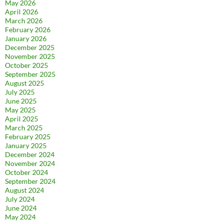
May 2026
April 2026
March 2026
February 2026
January 2026
December 2025
November 2025
October 2025
September 2025
August 2025
July 2025
June 2025
May 2025
April 2025
March 2025
February 2025
January 2025
December 2024
November 2024
October 2024
September 2024
August 2024
July 2024
June 2024
May 2024