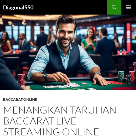
Search
Diagonal550
SKIP
PRIMAR
TO
MENU
CONTENT
BACCARAT ONLINE
MENANGKAN TARUHAN
BACCARAT LIVE
STREAMING ONLINE