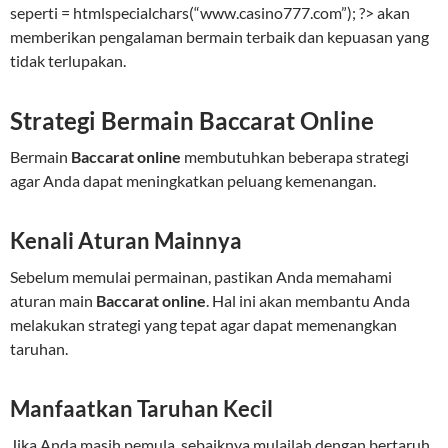
seperti = htmlspecialchars(“www.casino777.com”); ?> akan
memberikan pengalaman bermain terbaik dan kepuasan yang
tidak terlupakan.
Strategi Bermain Baccarat Online
Bermain
Baccarat online
membutuhkan beberapa strategi
agar Anda dapat meningkatkan peluang kemenangan.
Kenali Aturan Mainnya
Sebelum memulai permainan, pastikan Anda memahami
aturan main
Baccarat online
. Hal ini akan membantu Anda
melakukan strategi yang tepat agar dapat memenangkan
taruhan.
Manfaatkan Taruhan Kecil
Jika Anda masih pemula, sebaiknya mulailah dengan bertaruh