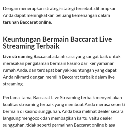
Dengan menerapkan strategi-stategi tersebut, diharapkan
Anda dapat meningkatkan peluang kemenangan dalam
taruhan Baccarat online
.
Keuntungan Bermain Baccarat Live
Streaming Terbaik
Live streaming Baccarat
adalah cara yang sangat baik untuk
merasakan pengalaman bermain kasino dari kenyamanan
rumah Anda, dan terdapat banyak keuntungan yang dapat
Anda nikmati dengan memilih Baccarat terbaik dalam live
streaming.
Pertama-tama, Baccarat Live Streaming terbaik menyediakan
kualitas streaming terbaik yang membuat Anda merasa seperti
bermain di kasino sungguhan. Anda bisa melihat dealer secara
langsung mengocok dan membagikan kartu, yaitu dealer
sungguhan, tidak seperti permainan Baccarat online biasa