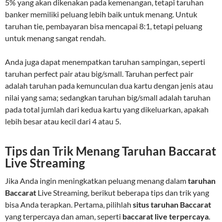
5% yang akan dikenakan pada kemenangan, tetapi taruhan
banker memiliki peluang lebih baik untuk menang. Untuk
taruhan tie, pembayaran bisa mencapai 8:1, tetapi peluang
untuk menang sangat rendah.
Anda juga dapat menempatkan taruhan sampingan, seperti
taruhan perfect pair atau big/small. Taruhan perfect pair
adalah taruhan pada kemunculan dua kartu dengan jenis atau
nilai yang sama; sedangkan taruhan big/small adalah taruhan
pada total jumlah dari kedua kartu yang dikeluarkan, apakah
lebih besar atau kecil dari 4 atau 5.
Tips dan Trik Menang Taruhan Baccarat
Live Streaming
Jika Anda ingin meningkatkan peluang menang dalam
taruhan
Baccarat
Live Streaming, berikut beberapa tips dan trik yang
bisa Anda terapkan. Pertama, pilihlah
situs taruhan Baccarat
yang terpercaya dan aman, seperti
baccarat live terpercaya
.