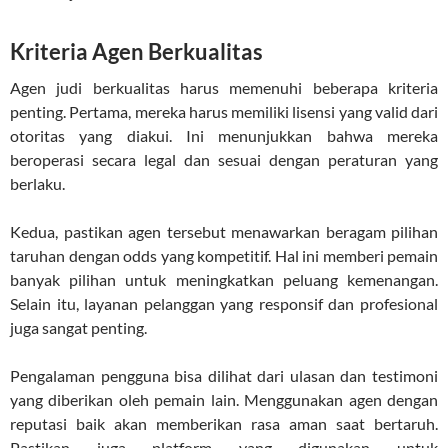
Kriteria Agen Berkualitas
Agen judi berkualitas harus memenuhi beberapa kriteria
penting. Pertama, mereka harus memiliki lisensi yang valid dari
otoritas yang diakui. Ini menunjukkan bahwa mereka
beroperasi secara legal dan sesuai dengan peraturan yang
berlaku.
Kedua, pastikan agen tersebut menawarkan beragam pilihan
taruhan dengan odds yang kompetitif. Hal ini memberi pemain
banyak pilihan untuk meningkatkan peluang kemenangan.
Selain itu, layanan pelanggan yang responsif dan profesional
juga sangat penting.
Pengalaman pengguna bisa dilihat dari ulasan dan testimoni
yang diberikan oleh pemain lain. Menggunakan agen dengan
reputasi baik akan memberikan rasa aman saat bertaruh.
Pastikan juga platform yang digunakan untuk