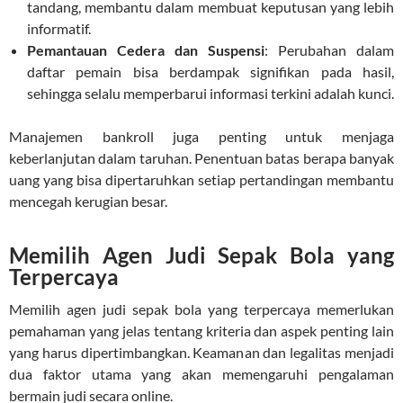
tandang, membantu dalam membuat keputusan yang lebih
informatif.
Pemantauan Cedera dan Suspensi
: Perubahan dalam
daftar pemain bisa berdampak signifikan pada hasil,
sehingga selalu memperbarui informasi terkini adalah kunci.
Manajemen bankroll juga penting untuk menjaga
keberlanjutan dalam taruhan. Penentuan batas berapa banyak
uang yang bisa dipertaruhkan setiap pertandingan membantu
mencegah kerugian besar.
Memilih Agen Judi Sepak Bola yang
Terpercaya
Memilih agen judi sepak bola yang terpercaya memerlukan
pemahaman yang jelas tentang kriteria dan aspek penting lain
yang harus dipertimbangkan. Keamanan dan legalitas menjadi
dua faktor utama yang akan memengaruhi pengalaman
bermain judi secara online.