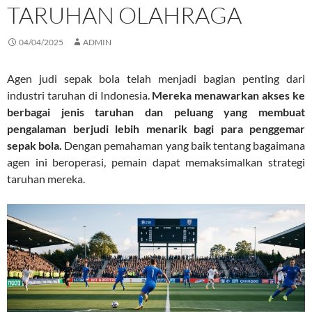
TARUHAN OLAHRAGA
04/04/2025
ADMIN
Agen judi sepak bola telah menjadi bagian penting dari
industri taruhan di Indonesia.
Mereka menawarkan akses ke
berbagai jenis taruhan dan peluang yang membuat
pengalaman berjudi lebih menarik bagi para penggemar
sepak bola.
Dengan pemahaman yang baik tentang bagaimana
agen ini beroperasi, pemain dapat memaksimalkan strategi
taruhan mereka.