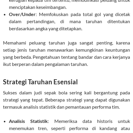
menciptakan keseimbangan.
Over/Under
: Memfokuskan pada total gol yang dicetak
dalam pertandingan, di mana taruhan ditentukan
berdasarkan angka yang ditetapkan.
Memahami peluang taruhan juga sangat penting, karena
setiap jenis taruhan menawarkan kemungkinan keuntungan
yang berbeda. Pengetahuan tentang bandar dan cara kerjanya
ikut berperan dalam pengalaman taruhan.
Strategi Taruhan Esensial
Sukses dalam judi sepak bola sering kali bergantung pada
strategi yang tepat. Beberapa strategi yang dapat digunakan
termasuk analisis statistik dan pemantauan performa tim.
Analisis Statistik
: Memeriksa data historis untuk
menemukan tren, seperti performa di kandang atau