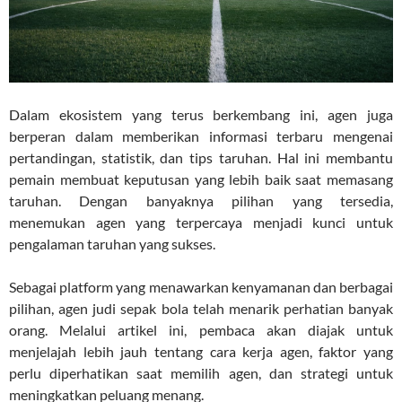
Dalam ekosistem yang terus berkembang ini, agen juga
berperan dalam memberikan informasi terbaru mengenai
pertandingan, statistik, dan tips taruhan. Hal ini membantu
pemain membuat keputusan yang lebih baik saat memasang
taruhan. Dengan banyaknya pilihan yang tersedia,
menemukan agen yang terpercaya menjadi kunci untuk
pengalaman taruhan yang sukses.
Sebagai platform yang menawarkan kenyamanan dan berbagai
pilihan, agen judi sepak bola telah menarik perhatian banyak
orang. Melalui artikel ini, pembaca akan diajak untuk
menjelajah lebih jauh tentang cara kerja agen, faktor yang
perlu diperhatikan saat memilih agen, dan strategi untuk
meningkatkan peluang menang.