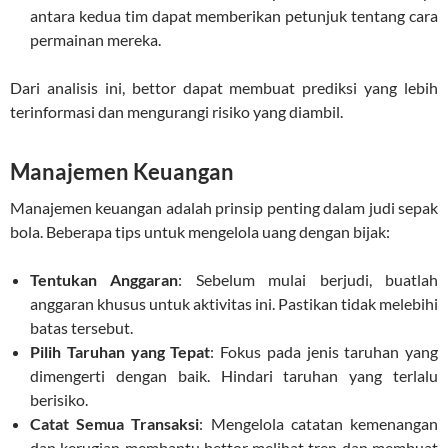
antara kedua tim dapat memberikan petunjuk tentang cara
permainan mereka.
Dari analisis ini, bettor dapat membuat prediksi yang lebih
terinformasi dan mengurangi risiko yang diambil.
Manajemen Keuangan
Manajemen keuangan adalah prinsip penting dalam judi sepak
bola. Beberapa tips untuk mengelola uang dengan bijak:
Tentukan Anggaran
: Sebelum mulai berjudi, buatlah
anggaran khusus untuk aktivitas ini. Pastikan tidak melebihi
batas tersebut.
Pilih Taruhan yang Tepat
: Fokus pada jenis taruhan yang
dimengerti dengan baik. Hindari taruhan yang terlalu
berisiko.
Catat Semua Transaksi
: Mengelola catatan kemenangan
dan kerugian membantu bettor melihat tren dan membuat