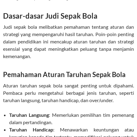
Dasar-dasar Judi Sepak Bola
Judi sepak bola melibatkan pemahaman tentang aturan dan
strategi yang mempengaruhi hasil taruhan. Poin-poin penting
dalam pendidikan ini mencakup aturan taruhan dan strategi
esensial yang dapat meningkatkan peluang tanpa menjamin
kemenangan.
Pemahaman Aturan Taruhan Sepak Bola
Aturan taruhan sepak bola sangat penting untuk dipahami.
Pembaca perlu mengetahui berbagai jenis taruhan, seperti
taruhan langsung, taruhan handicap, dan over/under.
Taruhan Langsung
: Memerlukan pemilihan tim pemenang
dalam pertandingan.
Taruhan Handicap
: Menawarkan keuntungan atau
kerugian kepada tim tertentu, memodifikasi peluang untuk