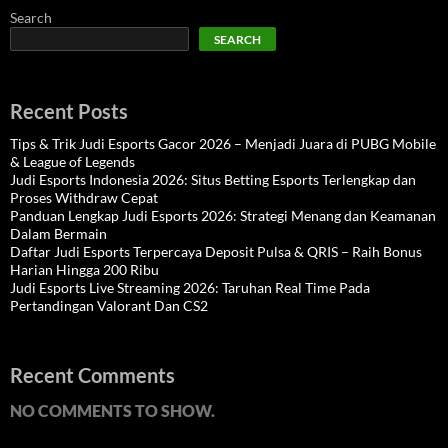
Search
SEARCH
Recent Posts
Tips & Trik Judi Esports Gacor 2026 – Menjadi Juara di PUBG Mobile
& League of Legends
Judi Esports Indonesia 2026: Situs Betting Esports Terlengkap dan
Proses Withdraw Cepat
Panduan Lengkap Judi Esports 2026: Strategi Menang dan Keamanan
Dalam Bermain
Daftar Judi Esports Terpercaya Deposit Pulsa & QRIS – Raih Bonus
Harian Hingga 200 Ribu
Judi Esports Live Streaming 2026: Taruhan Real Time Pada
Pertandingan Valorant Dan CS2
Recent Comments
NO COMMENTS TO SHOW.