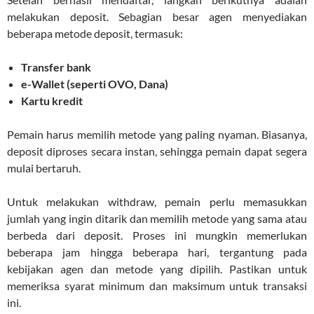
melakukan deposit. Sebagian besar agen menyediakan
beberapa metode deposit, termasuk:
Transfer bank
e-Wallet (seperti OVO, Dana)
Kartu kredit
Pemain harus memilih metode yang paling nyaman. Biasanya,
deposit diproses secara instan, sehingga pemain dapat segera
mulai bertaruh.
Untuk melakukan withdraw, pemain perlu memasukkan
jumlah yang ingin ditarik dan memilih metode yang sama atau
berbeda dari deposit. Proses ini mungkin memerlukan
beberapa jam hingga beberapa hari, tergantung pada
kebijakan agen dan metode yang dipilih. Pastikan untuk
memeriksa syarat minimum dan maksimum untuk transaksi
ini.