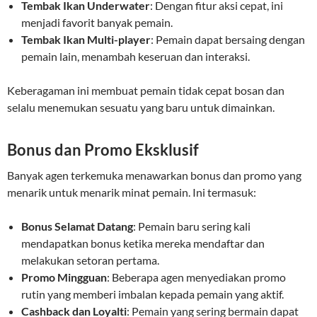
Tembak Ikan Underwater
: Dengan fitur aksi cepat, ini
menjadi favorit banyak pemain.
Tembak Ikan Multi-player
: Pemain dapat bersaing dengan
pemain lain, menambah keseruan dan interaksi.
Keberagaman ini membuat pemain tidak cepat bosan dan
selalu menemukan sesuatu yang baru untuk dimainkan.
Bonus dan Promo Eksklusif
Banyak agen terkemuka menawarkan bonus dan promo yang
menarik untuk menarik minat pemain. Ini termasuk:
Bonus Selamat Datang
: Pemain baru sering kali
mendapatkan bonus ketika mereka mendaftar dan
melakukan setoran pertama.
Promo Mingguan
: Beberapa agen menyediakan promo
rutin yang memberi imbalan kepada pemain yang aktif.
Cashback dan Loyalti
: Pemain yang sering bermain dapat