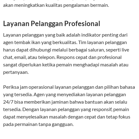
akan meningkatkan kualitas pengalaman bermain.
Layanan Pelanggan Profesional
Layanan pelanggan yang baik adalah indikator penting dari
agen tembak ikan yang berkualitas. Tim layanan pelanggan
harus dapat dihubungi melalui berbagai saluran, seperti live
chat, email, atau telepon. Respons cepat dan profesional
sangat diperlukan ketika pemain menghadapi masalah atau
pertanyaan.
Periksa jam operasional layanan pelanggan dan pilihan bahasa
yang tersedia. Agen yang menyediakan layanan pelanggan
24/7 bisa memberikan jaminan bahwa bantuan akan selalu
tersedia. Dengan layanan pelanggan yang responsif, pemain
dapat menyelesaikan masalah dengan cepat dan tetap fokus
pada permainan tanpa gangguan.