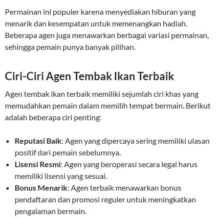
Permainan ini populer karena menyediakan hiburan yang
menarik dan kesempatan untuk memenangkan hadiah.
Beberapa agen juga menawarkan berbagai variasi permainan,
sehingga pemain punya banyak pilihan.
Ciri-Ciri Agen Tembak Ikan Terbaik
Agen tembak ikan terbaik memiliki sejumlah ciri khas yang
memudahkan pemain dalam memilih tempat bermain. Berikut
adalah beberapa ciri penting:
Reputasi Baik
: Agen yang dipercaya sering memiliki ulasan
positif dari pemain sebelumnya.
Lisensi Resmi
: Agen yang beroperasi secara legal harus
memiliki lisensi yang sesuai.
Bonus Menarik
: Agen terbaik menawarkan bonus
pendaftaran dan promosi reguler untuk meningkatkan
pengalaman bermain.