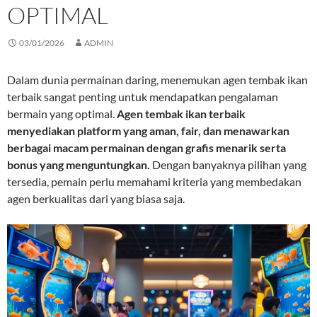
OPTIMAL
03/01/2026
ADMIN
Dalam dunia permainan daring, menemukan agen tembak ikan
terbaik sangat penting untuk mendapatkan pengalaman
bermain yang optimal.
Agen tembak ikan terbaik
menyediakan platform yang aman, fair, dan menawarkan
berbagai macam permainan dengan grafis menarik serta
bonus yang menguntungkan.
Dengan banyaknya pilihan yang
tersedia, pemain perlu memahami kriteria yang membedakan
agen berkualitas dari yang biasa saja.