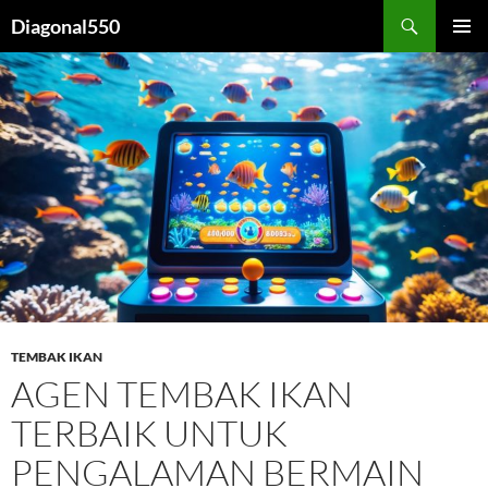
Search
Diagonal550
SKIP
PRIMAR
TO
MENU
CONTENT
TEMBAK IKAN
AGEN TEMBAK IKAN
TERBAIK UNTUK
PENGALAMAN BERMAIN