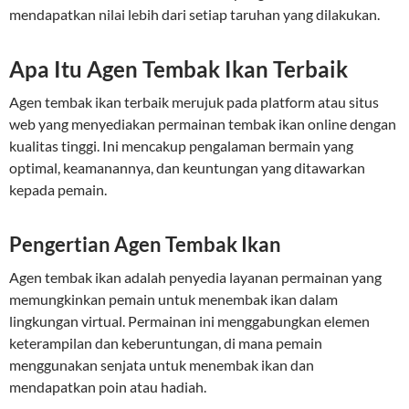
mendapatkan nilai lebih dari setiap taruhan yang dilakukan.
Apa Itu Agen Tembak Ikan Terbaik
Agen tembak ikan terbaik merujuk pada platform atau situs
web yang menyediakan permainan tembak ikan online dengan
kualitas tinggi. Ini mencakup pengalaman bermain yang
optimal, keamanannya, dan keuntungan yang ditawarkan
kepada pemain.
Pengertian Agen Tembak Ikan
Agen tembak ikan adalah penyedia layanan permainan yang
memungkinkan pemain untuk menembak ikan dalam
lingkungan virtual. Permainan ini menggabungkan elemen
keterampilan dan keberuntungan, di mana pemain
menggunakan senjata untuk menembak ikan dan
mendapatkan poin atau hadiah.