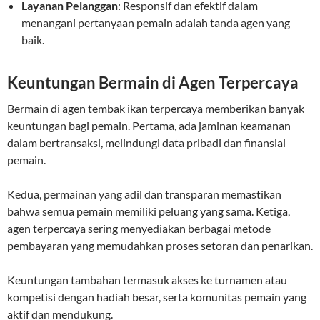
Layanan Pelanggan
: Responsif dan efektif dalam
menangani pertanyaan pemain adalah tanda agen yang
baik.
Keuntungan Bermain di Agen Terpercaya
Bermain di agen tembak ikan terpercaya memberikan banyak
keuntungan bagi pemain. Pertama, ada jaminan keamanan
dalam bertransaksi, melindungi data pribadi dan finansial
pemain.
Kedua, permainan yang adil dan transparan memastikan
bahwa semua pemain memiliki peluang yang sama. Ketiga,
agen terpercaya sering menyediakan berbagai metode
pembayaran yang memudahkan proses setoran dan penarikan.
Keuntungan tambahan termasuk akses ke turnamen atau
kompetisi dengan hadiah besar, serta komunitas pemain yang
aktif dan mendukung.