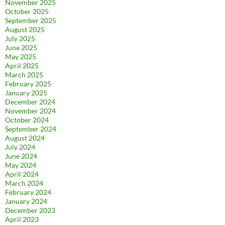
November 2025
October 2025
September 2025
August 2025
July 2025
June 2025
May 2025
April 2025
March 2025
February 2025
January 2025
December 2024
November 2024
October 2024
September 2024
August 2024
July 2024
June 2024
May 2024
April 2024
March 2024
February 2024
January 2024
December 2023
April 2023