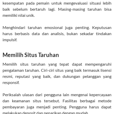
kesempatan pada pemain untuk mengevaluasi situasi lebih
baik sebelum bertaruh lagi. Masing-masing taruhan bisa
memiliki nilai unik.
Menghindari taruhan emosional juga penting. Keputusan
harus berbasis data dan analisis, bukan sekadar tindakan
impulsif.
Memilih Situs Taruhan
Memilih situs taruhan yang tepat dapat mempengaruhi
pengalaman taruhan. Ciri-ciri situs yang baik termasuk lisensi
resmi, reputasi yang baik, dan dukungan pelanggan yang
responsif.
Periksalah ulasan dari pengguna lain mengenai kepercayaan
dan keamanan situs tersebut. Fasilitas berbagai metode
pembayaran juga menjadi penting. Pengguna harus dapat
melakukan deposit dan penarikan dengan mudah.