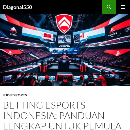
Search
Diagonal550
SKIP
PRIMAR
TO
MENU
CONTENT
JUDI ESPORTS
BETTING ESPORTS
INDONESIA: PANDUAN
LENGKAP UNTUK PEMULA