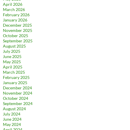
April 2026
March 2026
February 2026
January 2026
December 2025
November 2025
October 2025
September 2025
August 2025
July 2025
June 2025
May 2025
April 2025
March 2025
February 2025
January 2025
December 2024
November 2024
October 2024
September 2024
August 2024
July 2024
June 2024
May 2024
April 2024