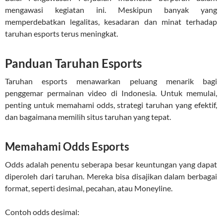
mengawasi kegiatan ini. Meskipun banyak yang
memperdebatkan legalitas, kesadaran dan minat terhadap
taruhan esports terus meningkat.
Panduan Taruhan Esports
Taruhan esports menawarkan peluang menarik bagi
penggemar permainan video di Indonesia. Untuk memulai,
penting untuk memahami odds, strategi taruhan yang efektif,
dan bagaimana memilih situs taruhan yang tepat.
Memahami Odds Esports
Odds adalah penentu seberapa besar keuntungan yang dapat
diperoleh dari taruhan. Mereka bisa disajikan dalam berbagai
format, seperti desimal, pecahan, atau Moneyline.
Contoh odds desimal: