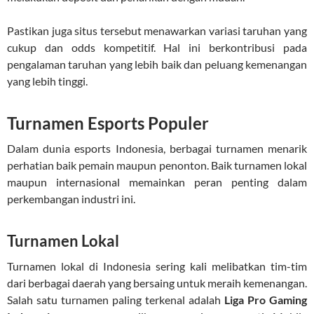
Pastikan juga situs tersebut menawarkan variasi taruhan yang
cukup dan odds kompetitif. Hal ini berkontribusi pada
pengalaman taruhan yang lebih baik dan peluang kemenangan
yang lebih tinggi.
Turnamen Esports Populer
Dalam dunia esports Indonesia, berbagai turnamen menarik
perhatian baik pemain maupun penonton. Baik turnamen lokal
maupun internasional memainkan peran penting dalam
perkembangan industri ini.
Turnamen Lokal
Turnamen lokal di Indonesia sering kali melibatkan tim-tim
dari berbagai daerah yang bersaing untuk meraih kemenangan.
Salah satu turnamen paling terkenal adalah
Liga Pro Gaming