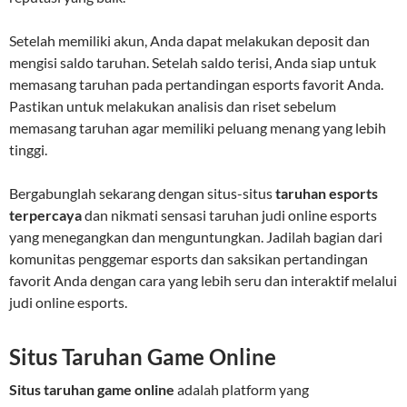
Setelah memiliki akun, Anda dapat melakukan deposit dan
mengisi saldo taruhan. Setelah saldo terisi, Anda siap untuk
memasang taruhan pada pertandingan esports favorit Anda.
Pastikan untuk melakukan analisis dan riset sebelum
memasang taruhan agar memiliki peluang menang yang lebih
tinggi.
Bergabunglah sekarang dengan situs-situs
taruhan esports
terpercaya
dan nikmati sensasi taruhan judi online esports
yang menegangkan dan menguntungkan. Jadilah bagian dari
komunitas penggemar esports dan saksikan pertandingan
favorit Anda dengan cara yang lebih seru dan interaktif melalui
judi online esports.
Situs Taruhan Game Online
Situs taruhan game online
adalah platform yang