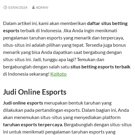
03/04/2024
ADMIN
Dalam artikel ini, kami akan memberikan
daftar situs betting
esports
terbaik di Indonesia. Jika Anda ingin menikmati
pengalaman taruhan esports yang menarik dan terpercaya,
situs-situs ini adalah pilihan yang tepat. Tersedia juga bonus
menarik yang bisa Anda dapatkan saat bergabung dengan
situs-situs ini. Jadi, tunggu apa lagi? Temukan dan
bergabunglah dengan salah satu
situs betting esports terbaik
di Indonesia sekarang!
Koitoto
Judi Online Esports
Judi online esports
merupakan bentuk taruhan yang
dilakukan pada pertandingan esports. Dalam bagian ini, Anda
akan menemukan situs-situs yang menyediakan platform
taruhan esports terpercaya
. Bergabunglah dengan situs-situs
ini untuk menikmati pengalaman taruhan esports yang