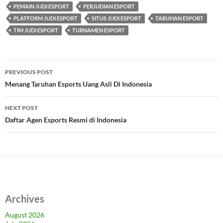
PEMAIN JUDI ESPORT
PERJUDIAN ESPORT
PLATFORM JUDI ESPORT
SITUS JUDI ESPORT
TARUHAN ESPORT
TIM JUDI ESPORT
TURNAMEN ESPORT
Post
PREVIOUS POST
navigation
Menang Taruhan Esports Uang Asli Di Indonesia
NEXT POST
Daftar Agen Esports Resmi di Indonesia
Archives
August 2026