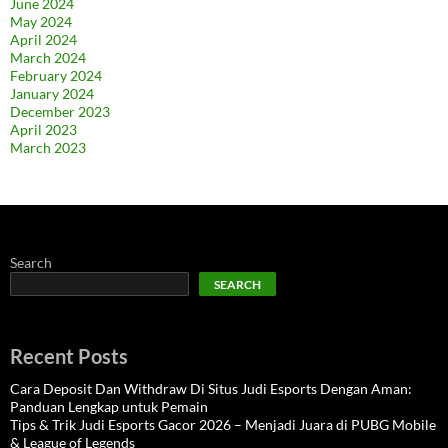
June 2024
May 2024
April 2024
March 2024
February 2024
January 2024
December 2023
April 2023
March 2023
Search
SEARCH
Recent Posts
Cara Deposit Dan Withdraw Di Situs Judi Esports Dengan Aman:
Panduan Lengkap untuk Pemain
Tips & Trik Judi Esports Gacor 2026 – Menjadi Juara di PUBG Mobile
& League of Legends