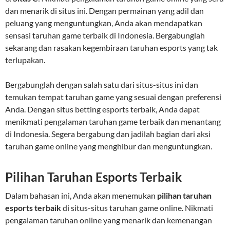
dan menarik di situs ini. Dengan permainan yang adil dan
peluang yang menguntungkan, Anda akan mendapatkan
sensasi taruhan game terbaik di Indonesia. Bergabunglah
sekarang dan rasakan kegembiraan taruhan esports yang tak
terlupakan.
Bergabunglah dengan salah satu dari situs-situs ini dan
temukan tempat taruhan game yang sesuai dengan preferensi
Anda. Dengan situs betting esports terbaik, Anda dapat
menikmati pengalaman taruhan game terbaik dan menantang
di Indonesia. Segera bergabung dan jadilah bagian dari aksi
taruhan game online yang menghibur dan menguntungkan.
Pilihan Taruhan Esports Terbaik
Dalam bahasan ini, Anda akan menemukan
pilihan taruhan
esports terbaik
di situs-situs taruhan game online. Nikmati
pengalaman taruhan online yang menarik dan kemenangan