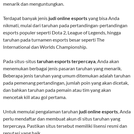
menarik dan menguntungkan.
Terdapat banyak jenis
judi online esports
yang bisa Anda
nikmati, mulai dari taruhan pada pertandingan-pertandingan
esports populer seperti Dota 2, League of Legends, hingga
taruhan pada turnamen esports besar seperti The
International dan Worlds Championship.
Pada situs-situs
taruhan esports terpercaya
, Anda akan
menemukan berbagai jenis pasaran taruhan yang menarik.
Beberapa jenis taruhan yang umum ditemukan adalah taruhan
pada pemenang pertandingan, jumlah poin yang akan dicetak,
dan bahkan taruhan pada pemain atau tim yang akan
mencetak kill atau gol pertama.
Untuk memulai pengalaman taruhan
judi online esports
, Anda
perlu mendaftar dan membuat akun di situs taruhan yang
terpercaya. Pastikan situs tersebut memiliki lisensi resmi dan
reputasi yang baik.