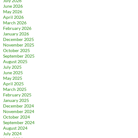
July 2026
June 2026
May 2026
April 2026
March 2026
February 2026
January 2026
December 2025
November 2025
October 2025
September 2025
August 2025
July 2025
June 2025
May 2025
April 2025
March 2025
February 2025
January 2025
December 2024
November 2024
October 2024
September 2024
August 2024
July 2024