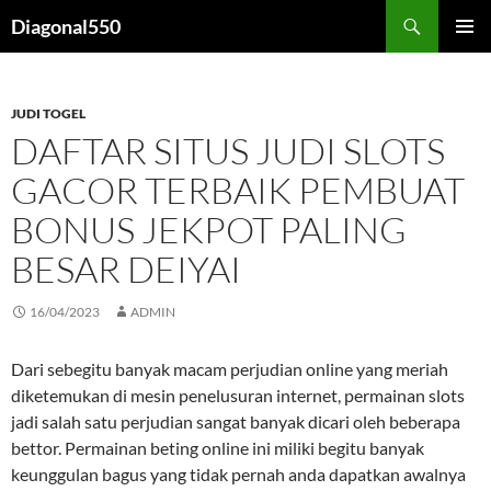
Search
Diagonal550
SKIP
PRIMAR
TO
MENU
CONTENT
JUDI TOGEL
DAFTAR SITUS JUDI SLOTS
GACOR TERBAIK PEMBUAT
BONUS JEKPOT PALING
BESAR DEIYAI
16/04/2023
ADMIN
Dari sebegitu banyak macam perjudian online yang meriah
diketemukan di mesin penelusuran internet, permainan slots
jadi salah satu perjudian sangat banyak dicari oleh beberapa
bettor. Permainan beting online ini miliki begitu banyak
keunggulan bagus yang tidak pernah anda dapatkan awalnya