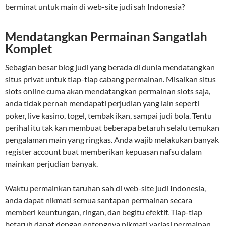
berminat untuk main di web-site judi sah Indonesia?
Mendatangkan Permainan Sangatlah
Komplet
Sebagian besar blog judi yang berada di dunia mendatangkan
situs privat untuk tiap-tiap cabang permainan. Misalkan situs
slots online cuma akan mendatangkan permainan slots saja,
anda tidak pernah mendapati perjudian yang lain seperti
poker, live kasino, togel, tembak ikan, sampai judi bola. Tentu
perihal itu tak kan membuat beberapa betaruh selalu temukan
pengalaman main yang ringkas. Anda wajib melakukan banyak
register account buat memberikan kepuasan nafsu dalam
mainkan perjudian banyak.
Waktu permainkan taruhan sah di web-site judi Indonesia,
anda dapat nikmati semua santapan permainan secara
memberi keuntungan, ringan, dan begitu efektif. Tiap-tiap
betaruh dapat dengan entengnya nikmati variasi permainan