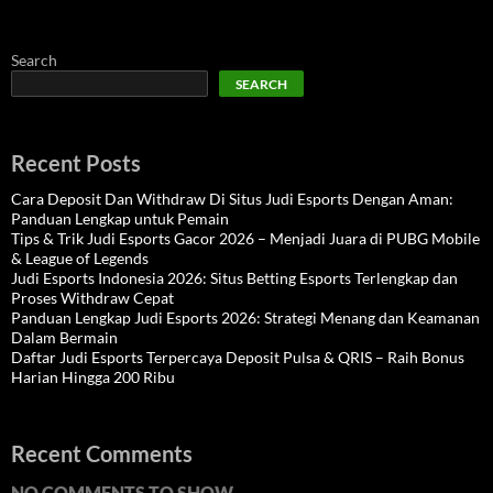
Search
SEARCH
Recent Posts
Cara Deposit Dan Withdraw Di Situs Judi Esports Dengan Aman:
Panduan Lengkap untuk Pemain
Tips & Trik Judi Esports Gacor 2026 – Menjadi Juara di PUBG Mobile
& League of Legends
Judi Esports Indonesia 2026: Situs Betting Esports Terlengkap dan
Proses Withdraw Cepat
Panduan Lengkap Judi Esports 2026: Strategi Menang dan Keamanan
Dalam Bermain
Daftar Judi Esports Terpercaya Deposit Pulsa & QRIS – Raih Bonus
Harian Hingga 200 Ribu
Recent Comments
NO COMMENTS TO SHOW.