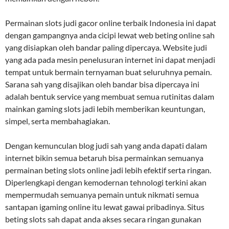
Permainan slots judi gacor online terbaik Indonesia ini dapat
dengan gampangnya anda cicipi lewat web beting online sah
yang disiapkan oleh bandar paling dipercaya. Website judi
yang ada pada mesin penelusuran internet ini dapat menjadi
tempat untuk bermain ternyaman buat seluruhnya pemain.
Sarana sah yang disajikan oleh bandar bisa dipercaya ini
adalah bentuk service yang membuat semua rutinitas dalam
mainkan gaming slots jadi lebih memberikan keuntungan,
simpel, serta membahagiakan.
Dengan kemunculan blog judi sah yang anda dapati dalam
internet bikin semua betaruh bisa permainkan semuanya
permainan beting slots online jadi lebih efektif serta ringan.
Diperlengkapi dengan kemodernan tehnologi terkini akan
mempermudah semuanya pemain untuk nikmati semua
santapan igaming online itu lewat gawai pribadinya. Situs
beting slots sah dapat anda akses secara ringan gunakan