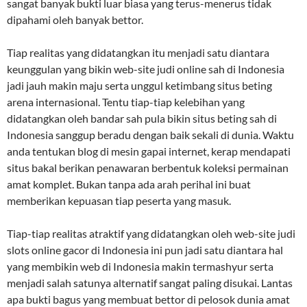
sangat banyak bukti luar biasa yang terus-menerus tidak
dipahami oleh banyak bettor.
Tiap realitas yang didatangkan itu menjadi satu diantara
keunggulan yang bikin web-site judi online sah di Indonesia
jadi jauh makin maju serta unggul ketimbang situs beting
arena internasional. Tentu tiap-tiap kelebihan yang
didatangkan oleh bandar sah pula bikin situs beting sah di
Indonesia sanggup beradu dengan baik sekali di dunia. Waktu
anda tentukan blog di mesin gapai internet, kerap mendapati
situs bakal berikan penawaran berbentuk koleksi permainan
amat komplet. Bukan tanpa ada arah perihal ini buat
memberikan kepuasan tiap peserta yang masuk.
Tiap-tiap realitas atraktif yang didatangkan oleh web-site judi
slots online gacor di Indonesia ini pun jadi satu diantara hal
yang membikin web di Indonesia makin termashyur serta
menjadi salah satunya alternatif sangat paling disukai. Lantas
apa bukti bagus yang membuat bettor di pelosok dunia amat