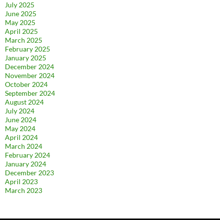
July 2025
June 2025
May 2025
April 2025
March 2025
February 2025
January 2025
December 2024
November 2024
October 2024
September 2024
August 2024
July 2024
June 2024
May 2024
April 2024
March 2024
February 2024
January 2024
December 2023
April 2023
March 2023