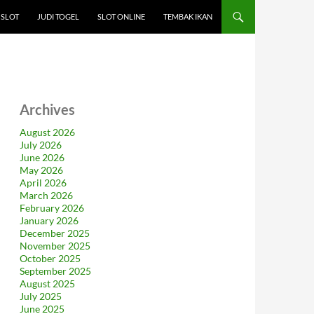
 SLOT
JUDI TOGEL
SLOT ONLINE
TEMBAK IKAN
Archives
August 2026
July 2026
June 2026
May 2026
April 2026
March 2026
February 2026
January 2026
December 2025
November 2025
October 2025
September 2025
August 2025
July 2025
June 2025