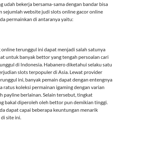
ng udah bekerja bersama-sama dengan bandar bisa
 sejumlah website judi slots online gacor online
nda permainkan di antaranya yaitu:
online terunggul ini dapat menjadi salah satunya
bat untuk banyak bettor yang tengah persoalan cari
unggul di Indonesia. Habanero diketahui selaku satu
erjudian slots terpopuler di Asia. Lewat provider
erunggul ini, banyak pemain dapat dengan entengnya
a ratus koleksi permainan igaming dengan varian
 payline berlainan. Selain tersebut, tingkat
 bakal diperoleh oleh bettor pun demikian tinggi.
nda dapat capai beberapa keuntungan menarik
i site ini.