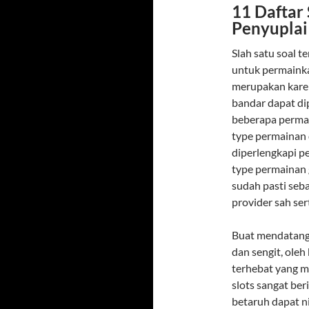
11 Daftar 
Penyuplai
Slah satu soal 
untuk permainka
merupakan karen
bandar dapat di
beberapa permai
type permainan d
diperlengkapi pe
type permainan g
sudah pasti seba
provider sah ser
Buat mendatang
dan sengit, ole
terhebat yang m
slots sangat be
betaruh dapat ni