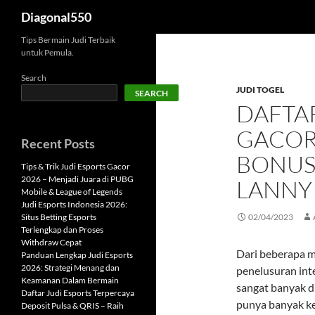
Search
Diagonal550
Tips Bermain Judi Terbaik
untuk Pemula.
Search
JUDI TOGEL
SEARCH
DAFTAR
GACOR
Recent Posts
BONUS
Tips & Trik Judi Esports Gacor
2026 – Menjadi Juara di PUBG
LANNY 
Mobile & League of Legends
Judi Esports Indonesia 2026:
Situs Betting Esports
02/04/2023
Terlengkap dan Proses
Withdraw Cepat
Dari beberapa m
Panduan Lengkap Judi Esports
2026: Strategi Menang dan
penelusuran inte
Keamanan Dalam Bermain
sangat banyak di
Daftar Judi Esports Terpercaya
punya banyak ke
Deposit Pulsa & QRIS – Raih