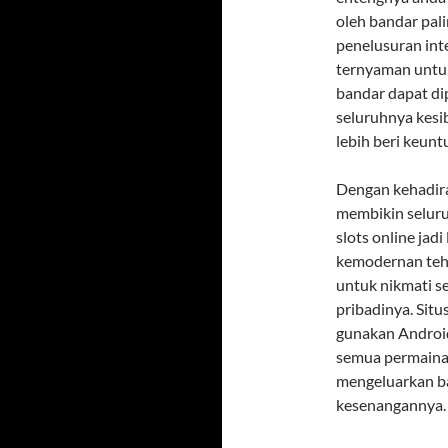
oleh bandar pal
penelusuran int
ternyaman untuk
bandar dapat di
seluruhnya kesi
lebih beri keun
Dengan kehadira
membikin selur
slots online jad
kemodernan teh
untuk nikmati s
pribadinya. Situ
gunakan Android
semua permainan
mengeluarkan b
kesenangannya.