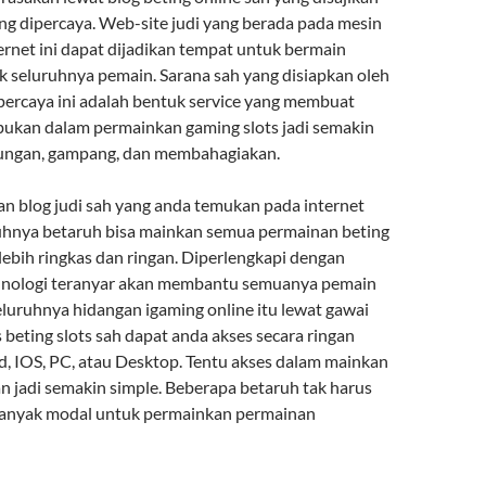
ing dipercaya. Web-site judi yang berada pada mesin
ernet ini dapat dijadikan tempat untuk bermain
 seluruhnya pemain. Sarana sah yang disiapkan oleh
percaya ini adalah bentuk service yang membuat
bukan dalam permainkan gaming slots jadi semakin
tungan, gampang, dan membahagiakan.
n blog judi sah yang anda temukan pada internet
uhnya betaruh bisa mainkan semua permainan beting
i lebih ringkas dan ringan. Diperlengkapi dengan
nologi teranyar akan membantu semuanya pemain
eluruhnya hidangan igaming online itu lewat gawai
s beting slots sah dapat anda akses secara ringan
, IOS, PC, atau Desktop. Tentu akses dalam mainkan
 jadi semakin simple. Beberapa betaruh tak harus
anyak modal untuk permainkan permainan