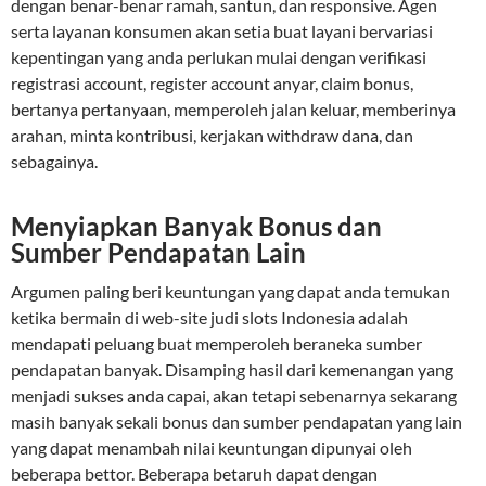
dengan benar-benar ramah, santun, dan responsive. Agen
serta layanan konsumen akan setia buat layani bervariasi
kepentingan yang anda perlukan mulai dengan verifikasi
registrasi account, register account anyar, claim bonus,
bertanya pertanyaan, memperoleh jalan keluar, memberinya
arahan, minta kontribusi, kerjakan withdraw dana, dan
sebagainya.
Menyiapkan Banyak Bonus dan
Sumber Pendapatan Lain
Argumen paling beri keuntungan yang dapat anda temukan
ketika bermain di web-site judi slots Indonesia adalah
mendapati peluang buat memperoleh beraneka sumber
pendapatan banyak. Disamping hasil dari kemenangan yang
menjadi sukses anda capai, akan tetapi sebenarnya sekarang
masih banyak sekali bonus dan sumber pendapatan yang lain
yang dapat menambah nilai keuntungan dipunyai oleh
beberapa bettor. Beberapa betaruh dapat dengan