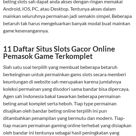
beting slots sah dapat anda akses dengan ringan memakai
Android, IOS, PC, atau Desktop. Tentunya akses dalam
mainkan seluruhnya permainan jadi semakin simpel. Beberapa
betaruh tak harus mengeluarkan banyak modal buat mainkan
game kesenangannya.
11 Daftar Situs Slots Gacor Online
Pemasok Game Terkomplet
Slah satu soal terpilih yang membuat beberapa betaruh
berkeinginan untuk permainkan gams slots secara memberi
keuntungan di website sah merupakan karena jumlahnya
koleksi permainan yang disodori sama bandar bisa dipercaya.
Agen sah Indonesia bakal tawarkan beberapa permainan
beting amat komplet serta heboh. Tiap type permainan
disajikan oleh bandar beting online terpilih ini pun
ditambahkan penampilan yang bermutu dan modern. Tiap-
tiap macam permainan gaming online terhebat yang disiapkan
oleh bandar ini tentunya sebagai hasil peningkatan yang