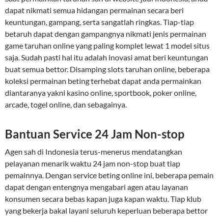
dapat nikmati semua hidangan permainan secara beri
keuntungan, gampang, serta sangatlah ringkas. Tiap-tiap
betaruh dapat dengan gampangnya nikmati jenis permainan
game taruhan online yang paling komplet lewat 1 model situs
saja. Sudah pasti hal itu adalah inovasi amat beri keuntungan
buat semua bettor. Disamping slots taruhan online, beberapa
koleksi permainan beting terhebat dapat anda permainkan
diantaranya yakni kasino online, sportbook, poker online,
arcade, togel online, dan sebagainya.
Bantuan Service 24 Jam Non-stop
Agen sah di Indonesia terus-menerus mendatangkan
pelayanan menarik waktu 24 jam non-stop buat tiap
pemainnya. Dengan service beting online ini, beberapa pemain
dapat dengan entengnya mengabari agen atau layanan
konsumen secara bebas kapan juga kapan waktu. Tiap klub
yang bekerja bakal layani seluruh keperluan beberapa bettor