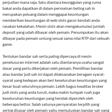
perjudian mana saja. Satu diantara keunggulan yang cuma
bakal anda dapatkan di dalam permainan beting sah in
merupakan peluang dalam menggapai keuntungan
memberikan keuntungan di web slots gacor kendati anda
rasakan kekalahan. Mesin slots akan mengakumulasi jumlah
deposit yang udah dibayar oleh pemain. Penumpukan itu akan
dibayar pada pemain untung sesuai sama nilai RTP dari sebuah
game.
Tentukan bandar sah serta paling dipercaya di mesin
penelusuran internet adalah satu diantaranya usaha sangat
dasar yang perlu dikerjakan oleh pemain. Pemilihan bandar
atau bandar judi sah ini dapat dilaksanakan beragam syarat-
syarat yang kedepan akan beri keseluruhan keuntungan yang
besar buat seluruhnya pemain. Lebih bagus kwalitas broker
judi slots yang anda turuti, maka makin tumpah ruah juga
keseluruhan keuntungan yang hendak diperoleh oleh
beberapa bettor. Salah satunya persyaratan terpilih yang
sering disasar oleh pemain yaitu memutuskan bandar sah yang