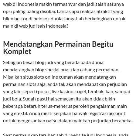
web di Indonesia makin termashyur dan jadi salah satunya
opsi paling paling disukai. Lantas apa realitas atraktif yang
bikin bettor di pelosok dunia sangatlah berkeinginan untuk
main di web judi sah Indonesia?
Mendatangkan Permainan Begitu
Komplet
Sebagian besar blog judi yang berada pada dunia
mendatangkan blog spesial buat tiap cabang permainan.
Misalkan situs slots online cuman akan mendatangkan
permainan slots saja, anda tak akan mendapatkan perjudian
yang lain seperti poker, live kasino, togel, tembak ikan, sampai
judi bola. Sudah pasti hal semacam itu akan tidak bikin
beberapa betaruh terus-menerus peroleh pengalaman main
yang efektif. Anda mesti kerjakan banyak registrasi account
untuk mengesankan nafsu dalam mainkan perjudian beraneka.
Saat permainkan taruhan sah di website judi Indonesia, anda