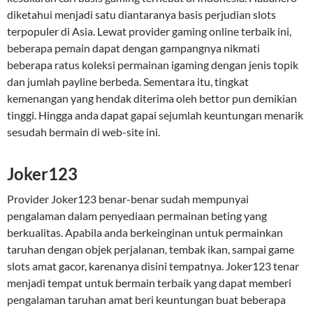
diketahui menjadi satu diantaranya basis perjudian slots
terpopuler di Asia. Lewat provider gaming online terbaik ini,
beberapa pemain dapat dengan gampangnya nikmati
beberapa ratus koleksi permainan igaming dengan jenis topik
dan jumlah payline berbeda. Sementara itu, tingkat
kemenangan yang hendak diterima oleh bettor pun demikian
tinggi. Hingga anda dapat gapai sejumlah keuntungan menarik
sesudah bermain di web-site ini.
Joker123
Provider Joker123 benar-benar sudah mempunyai
pengalaman dalam penyediaan permainan beting yang
berkualitas. Apabila anda berkeinginan untuk permainkan
taruhan dengan objek perjalanan, tembak ikan, sampai game
slots amat gacor, karenanya disini tempatnya. Joker123 tenar
menjadi tempat untuk bermain terbaik yang dapat memberi
pengalaman taruhan amat beri keuntungan buat beberapa