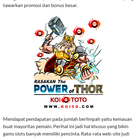
tawarkan promosi dan bonus besar.
Mendapat pendapatan pada jumlah berlimpah yaitu kemauan
buat mayoritas pemain. Perihal ini jadi hal khusus yang bikin
gams slots banyak memiliki pencinta. Rata-rata web-site judi