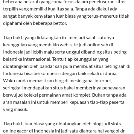
beberapa betaruh yang cuma focus dalam penelusuran situs
terpilih yang memiliki kualitas saja. Tanpa ada diakui ada
sangat banyak kenyataan luar biasa yang terus-menerus tidak
dipahami oleh beberapa bettor.
Tiap bukti yang didatangkan itu menjadi salah satunya
keunggulan yang membikin web-site judi online sah di
Indonesia jadi lebih maju serta unggul dibanding situs beting
belantika internasional. Tentu tiap keunggulan yang
didatangkan oleh bandar sah pula membuat situs beting sah di
Indonesia bisa berkompetisi dengan baik sekali di dunia.
Waktu anda memastikan blog di mesin gapai internet,
seringkali mendapatkan situs bakal memberinya penawaran
berwujud koleksi permainan amat komplet. Bukan tanpa ada
arah masalah ini untuk memberi kepuasan tiap-tiap peserta
yang masuk.
Tiap bukti luar biasa yang didatangkan oleh blog judi slots
online gacor di Indonesia ini jadi satu diantara hal yang bikin