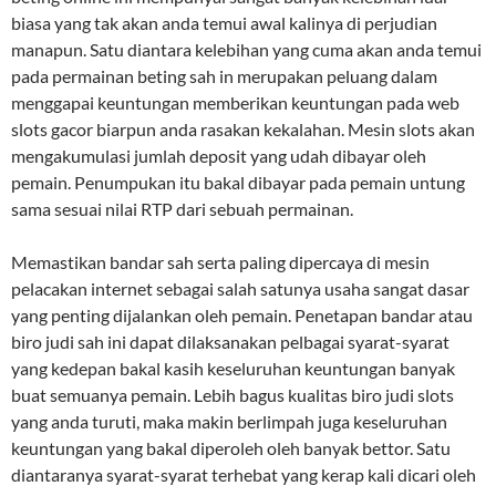
biasa yang tak akan anda temui awal kalinya di perjudian
manapun. Satu diantara kelebihan yang cuma akan anda temui
pada permainan beting sah in merupakan peluang dalam
menggapai keuntungan memberikan keuntungan pada web
slots gacor biarpun anda rasakan kekalahan. Mesin slots akan
mengakumulasi jumlah deposit yang udah dibayar oleh
pemain. Penumpukan itu bakal dibayar pada pemain untung
sama sesuai nilai RTP dari sebuah permainan.
Memastikan bandar sah serta paling dipercaya di mesin
pelacakan internet sebagai salah satunya usaha sangat dasar
yang penting dijalankan oleh pemain. Penetapan bandar atau
biro judi sah ini dapat dilaksanakan pelbagai syarat-syarat
yang kedepan bakal kasih keseluruhan keuntungan banyak
buat semuanya pemain. Lebih bagus kualitas biro judi slots
yang anda turuti, maka makin berlimpah juga keseluruhan
keuntungan yang bakal diperoleh oleh banyak bettor. Satu
diantaranya syarat-syarat terhebat yang kerap kali dicari oleh