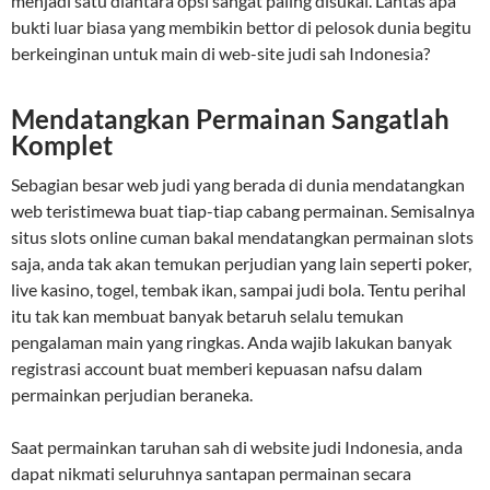
menjadi satu diantara opsi sangat paling disukai. Lantas apa
bukti luar biasa yang membikin bettor di pelosok dunia begitu
berkeinginan untuk main di web-site judi sah Indonesia?
Mendatangkan Permainan Sangatlah
Komplet
Sebagian besar web judi yang berada di dunia mendatangkan
web teristimewa buat tiap-tiap cabang permainan. Semisalnya
situs slots online cuman bakal mendatangkan permainan slots
saja, anda tak akan temukan perjudian yang lain seperti poker,
live kasino, togel, tembak ikan, sampai judi bola. Tentu perihal
itu tak kan membuat banyak betaruh selalu temukan
pengalaman main yang ringkas. Anda wajib lakukan banyak
registrasi account buat memberi kepuasan nafsu dalam
permainkan perjudian beraneka.
Saat permainkan taruhan sah di website judi Indonesia, anda
dapat nikmati seluruhnya santapan permainan secara