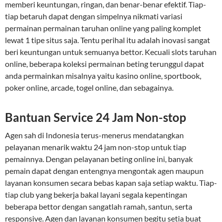
memberi keuntungan, ringan, dan benar-benar efektif. Tiap-
tiap betaruh dapat dengan simpelnya nikmati variasi
permainan permainan taruhan online yang paling komplet
lewat 1 tipe situs saja. Tentu perihal itu adalah inovasi sangat
beri keuntungan untuk semuanya bettor. Kecuali slots taruhan
online, beberapa koleksi permainan beting terunggul dapat
anda permainkan misalnya yaitu kasino online, sportbook,
poker online, arcade, togel online, dan sebagainya.
Bantuan Service 24 Jam Non-stop
Agen sah di Indonesia terus-menerus mendatangkan
pelayanan menarik waktu 24 jam non-stop untuk tiap
pemainnya. Dengan pelayanan beting online ini, banyak
pemain dapat dengan entengnya mengontak agen maupun
layanan konsumen secara bebas kapan saja setiap waktu. Tiap-
tiap club yang bekerja bakal layani segala kepentingan
beberapa bettor dengan sangatlah ramah, santun, serta
responsive. Agen dan layanan konsumen begitu setia buat