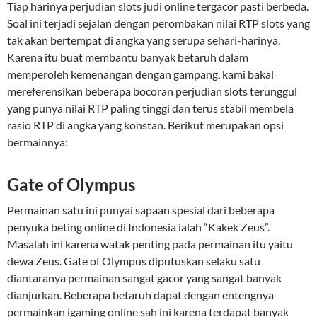
Tiap harinya perjudian slots judi online tergacor pasti berbeda.
Soal ini terjadi sejalan dengan perombakan nilai RTP slots yang
tak akan bertempat di angka yang serupa sehari-harinya.
Karena itu buat membantu banyak betaruh dalam
memperoleh kemenangan dengan gampang, kami bakal
mereferensikan beberapa bocoran perjudian slots terunggul
yang punya nilai RTP paling tinggi dan terus stabil membela
rasio RTP di angka yang konstan. Berikut merupakan opsi
bermainnya:
Gate of Olympus
Permainan satu ini punyai sapaan spesial dari beberapa
penyuka beting online di Indonesia ialah “Kakek Zeus”.
Masalah ini karena watak penting pada permainan itu yaitu
dewa Zeus. Gate of Olympus diputuskan selaku satu
diantaranya permainan sangat gacor yang sangat banyak
dianjurkan. Beberapa betaruh dapat dengan entengnya
permainkan igaming online sah ini karena terdapat banyak