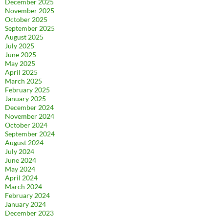
December 2025
November 2025
October 2025
September 2025
August 2025
July 2025
June 2025
May 2025
April 2025
March 2025
February 2025
January 2025
December 2024
November 2024
October 2024
September 2024
August 2024
July 2024
June 2024
May 2024
April 2024
March 2024
February 2024
January 2024
December 2023