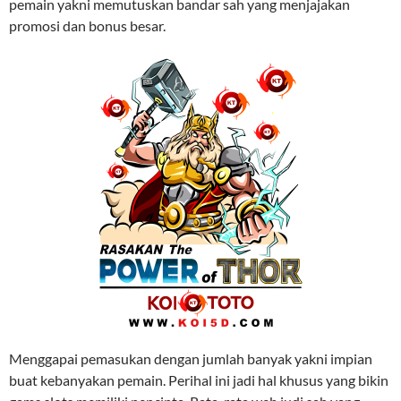
pemain yakni memutuskan bandar sah yang menjajakan
promosi dan bonus besar.
Menggapai pemasukan dengan jumlah banyak yakni impian
buat kebanyakan pemain. Perihal ini jadi hal khusus yang bikin