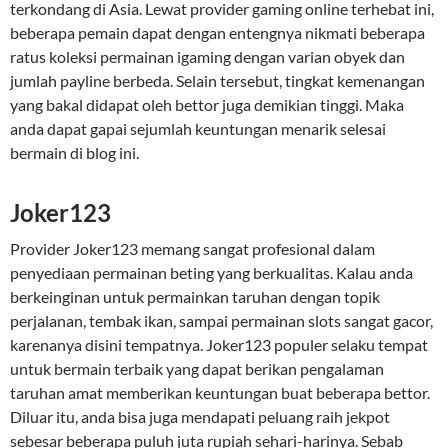
terkondang di Asia. Lewat provider gaming online terhebat ini,
beberapa pemain dapat dengan entengnya nikmati beberapa
ratus koleksi permainan igaming dengan varian obyek dan
jumlah payline berbeda. Selain tersebut, tingkat kemenangan
yang bakal didapat oleh bettor juga demikian tinggi. Maka
anda dapat gapai sejumlah keuntungan menarik selesai
bermain di blog ini.
Joker123
Provider Joker123 memang sangat profesional dalam
penyediaan permainan beting yang berkualitas. Kalau anda
berkeinginan untuk permainkan taruhan dengan topik
perjalanan, tembak ikan, sampai permainan slots sangat gacor,
karenanya disini tempatnya. Joker123 populer selaku tempat
untuk bermain terbaik yang dapat berikan pengalaman
taruhan amat memberikan keuntungan buat beberapa bettor.
Diluar itu, anda bisa juga mendapati peluang raih jekpot
sebesar beberapa puluh juta rupiah sehari-harinya. Sebab