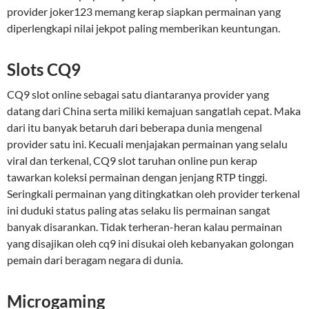
provider joker123 memang kerap siapkan permainan yang
diperlengkapi nilai jekpot paling memberikan keuntungan.
Slots CQ9
CQ9 slot online sebagai satu diantaranya provider yang
datang dari China serta miliki kemajuan sangatlah cepat. Maka
dari itu banyak betaruh dari beberapa dunia mengenal
provider satu ini. Kecuali menjajakan permainan yang selalu
viral dan terkenal, CQ9 slot taruhan online pun kerap
tawarkan koleksi permainan dengan jenjang RTP tinggi.
Seringkali permainan yang ditingkatkan oleh provider terkenal
ini duduki status paling atas selaku lis permainan sangat
banyak disarankan. Tidak terheran-heran kalau permainan
yang disajikan oleh cq9 ini disukai oleh kebanyakan golongan
pemain dari beragam negara di dunia.
Microgaming