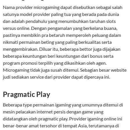
Nama provider microgaming dapat disebutkan sebagai salah
satunya model provider paling tua yang berada pada dunia
dan adalah pendahulu yang menumbuhkan taruhan slots
versus online. Dengan pengamalan yang berkelana buana,
pastinya membikin pra betaruh memperoleh peluang dalam
nikmati permainan beting yang paling berkualitas serta
menggembirakan. Diluar itu, beberapa bettor juga dijajakan
beberapa keuntungan beri keuntungan dari bonus serta
program promosi terpilih yang dikasihkan oleh agen.
Microgaming tidak juga susah ditemui. Sebagian besar website
judi sediakan service dari provider dapat dipercaya ini.
Pragmatic Play
Beberapa type permainan igaming yang umumnya ditemui di
mesin pelacakan internet persis dengan game yang
didatangkan oleh pragmatic play. Provider igaming online ini
benar-benar amat tersohor di tempat Asia, terutamanya di