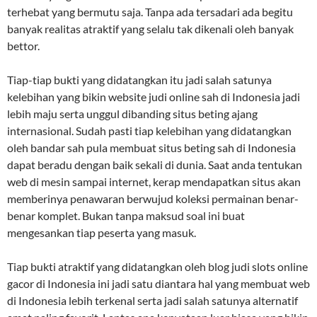
terhebat yang bermutu saja. Tanpa ada tersadari ada begitu
banyak realitas atraktif yang selalu tak dikenali oleh banyak
bettor.
Tiap-tiap bukti yang didatangkan itu jadi salah satunya
kelebihan yang bikin website judi online sah di Indonesia jadi
lebih maju serta unggul dibanding situs beting ajang
internasional. Sudah pasti tiap kelebihan yang didatangkan
oleh bandar sah pula membuat situs beting sah di Indonesia
dapat beradu dengan baik sekali di dunia. Saat anda tentukan
web di mesin sampai internet, kerap mendapatkan situs akan
memberinya penawaran berwujud koleksi permainan benar-
benar komplet. Bukan tanpa maksud soal ini buat
mengesankan tiap peserta yang masuk.
Tiap bukti atraktif yang didatangkan oleh blog judi slots online
gacor di Indonesia ini jadi satu diantara hal yang membuat web
di Indonesia lebih terkenal serta jadi salah satunya alternatif