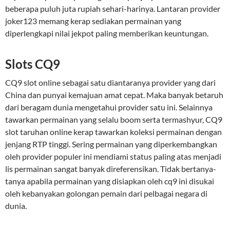
beberapa puluh juta rupiah sehari-harinya. Lantaran provider
joker123 memang kerap sediakan permainan yang
diperlengkapi nilai jekpot paling memberikan keuntungan.
Slots CQ9
CQ9 slot online sebagai satu diantaranya provider yang dari
China dan punyai kemajuan amat cepat. Maka banyak betaruh
dari beragam dunia mengetahui provider satu ini. Selainnya
tawarkan permainan yang selalu boom serta termashyur, CQ9
slot taruhan online kerap tawarkan koleksi permainan dengan
jenjang RTP tinggi. Sering permainan yang diperkembangkan
oleh provider populer ini mendiami status paling atas menjadi
lis permainan sangat banyak direferensikan. Tidak bertanya-
tanya apabila permainan yang disiapkan oleh cq9 ini disukai
oleh kebanyakan golongan pemain dari pelbagai negara di
dunia.