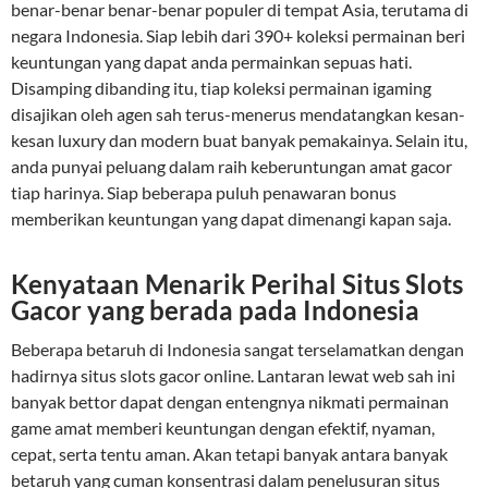
benar-benar benar-benar populer di tempat Asia, terutama di
negara Indonesia. Siap lebih dari 390+ koleksi permainan beri
keuntungan yang dapat anda permainkan sepuas hati.
Disamping dibanding itu, tiap koleksi permainan igaming
disajikan oleh agen sah terus-menerus mendatangkan kesan-
kesan luxury dan modern buat banyak pemakainya. Selain itu,
anda punyai peluang dalam raih keberuntungan amat gacor
tiap harinya. Siap beberapa puluh penawaran bonus
memberikan keuntungan yang dapat dimenangi kapan saja.
Kenyataan Menarik Perihal Situs Slots
Gacor yang berada pada Indonesia
Beberapa betaruh di Indonesia sangat terselamatkan dengan
hadirnya situs slots gacor online. Lantaran lewat web sah ini
banyak bettor dapat dengan entengnya nikmati permainan
game amat memberi keuntungan dengan efektif, nyaman,
cepat, serta tentu aman. Akan tetapi banyak antara banyak
betaruh yang cuman konsentrasi dalam penelusuran situs