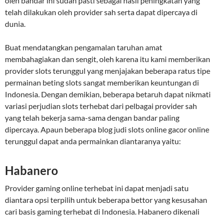
oleh bandar ini sudah pasti sebagai hasil peningkatan yang
telah dilakukan oleh provider sah serta dapat dipercaya di
dunia.
Buat mendatangkan pengamalan taruhan amat
membahagiakan dan sengit, oleh karena itu kami memberikan
provider slots terunggul yang menjajakan beberapa ratus tipe
permainan beting slots sangat memberikan keuntungan di
Indonesia. Dengan demikian, beberapa betaruh dapat nikmati
variasi perjudian slots terhebat dari pelbagai provider sah
yang telah bekerja sama-sama dengan bandar paling
dipercaya. Apaun beberapa blog judi slots online gacor online
terunggul dapat anda permainkan diantaranya yaitu:
Habanero
Provider gaming online terhebat ini dapat menjadi satu
diantara opsi terpilih untuk beberapa bettor yang kesusahan
cari basis gaming terhebat di Indonesia. Habanero dikenali