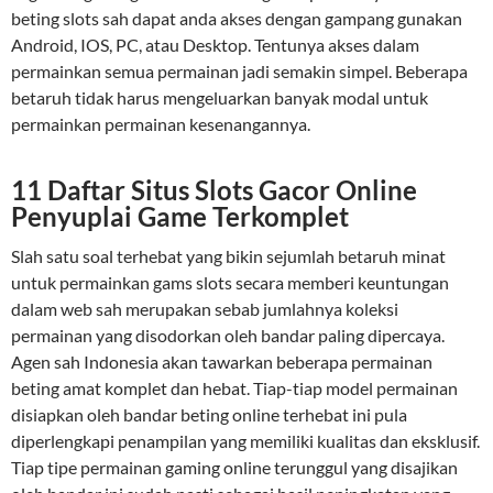
beting slots sah dapat anda akses dengan gampang gunakan
Android, IOS, PC, atau Desktop. Tentunya akses dalam
permainkan semua permainan jadi semakin simpel. Beberapa
betaruh tidak harus mengeluarkan banyak modal untuk
permainkan permainan kesenangannya.
11 Daftar Situs Slots Gacor Online
Penyuplai Game Terkomplet
Slah satu soal terhebat yang bikin sejumlah betaruh minat
untuk permainkan gams slots secara memberi keuntungan
dalam web sah merupakan sebab jumlahnya koleksi
permainan yang disodorkan oleh bandar paling dipercaya.
Agen sah Indonesia akan tawarkan beberapa permainan
beting amat komplet dan hebat. Tiap-tiap model permainan
disiapkan oleh bandar beting online terhebat ini pula
diperlengkapi penampilan yang memiliki kualitas dan eksklusif.
Tiap tipe permainan gaming online terunggul yang disajikan