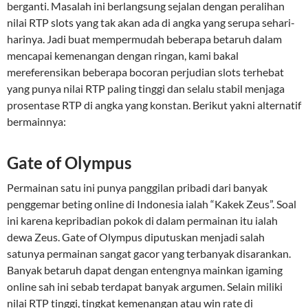
berganti. Masalah ini berlangsung sejalan dengan peralihan
nilai RTP slots yang tak akan ada di angka yang serupa sehari-
harinya. Jadi buat mempermudah beberapa betaruh dalam
mencapai kemenangan dengan ringan, kami bakal
mereferensikan beberapa bocoran perjudian slots terhebat
yang punya nilai RTP paling tinggi dan selalu stabil menjaga
prosentase RTP di angka yang konstan. Berikut yakni alternatif
bermainnya:
Gate of Olympus
Permainan satu ini punya panggilan pribadi dari banyak
penggemar beting online di Indonesia ialah “Kakek Zeus”. Soal
ini karena kepribadian pokok di dalam permainan itu ialah
dewa Zeus. Gate of Olympus diputuskan menjadi salah
satunya permainan sangat gacor yang terbanyak disarankan.
Banyak betaruh dapat dengan entengnya mainkan igaming
online sah ini sebab terdapat banyak argumen. Selain miliki
nilai RTP tinggi, tingkat kemenangan atau win rate di