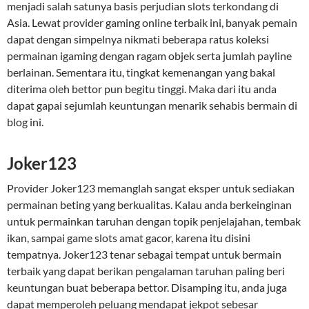
menjadi salah satunya basis perjudian slots terkondang di
Asia. Lewat provider gaming online terbaik ini, banyak pemain
dapat dengan simpelnya nikmati beberapa ratus koleksi
permainan igaming dengan ragam objek serta jumlah payline
berlainan. Sementara itu, tingkat kemenangan yang bakal
diterima oleh bettor pun begitu tinggi. Maka dari itu anda
dapat gapai sejumlah keuntungan menarik sehabis bermain di
blog ini.
Joker123
Provider Joker123 memanglah sangat eksper untuk sediakan
permainan beting yang berkualitas. Kalau anda berkeinginan
untuk permainkan taruhan dengan topik penjelajahan, tembak
ikan, sampai game slots amat gacor, karena itu disini
tempatnya. Joker123 tenar sebagai tempat untuk bermain
terbaik yang dapat berikan pengalaman taruhan paling beri
keuntungan buat beberapa bettor. Disamping itu, anda juga
dapat memperoleh peluang mendapat jekpot sebesar