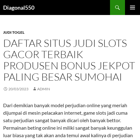
Search
Diagonal550
SKIP
PRIMAR
TO
MENU
CONTENT
JUDI TOGEL
DAFTAR SITUS JUDI SLOTS
GACOR TERBAIK
PRODUSEN BONUS JEKPOT
PALING BESAR SUMOHAI
20/03/2023
ADMIN
Dari demikian banyak model perjudian online yang meriah
dijumpai di mesin pelacakan internet, game slots jadi cuma
satu perjudian sangat banyak dicari oleh banyak bettor.
Permainan beting online ini miliki sangat banyak keunggulan
luar biasa yang tak akan anda temui awal kalinya di perjudian