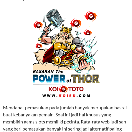
Mendapat pemasukan pada jumlah banyak merupakan hasrat
buat kebanyakan pemain. Soal ini jadi hal khusus yang
membikin gams slots memiliki pecinta. Rata-rata web judi sah
yang beri pemasukan banyak ini sering jadi alternatif paling