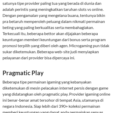
satunya tipe provider paling tua yang berada di dunia dan
adalah perintis yang meningkatkan taruhan slots vs online.
Dengan pengamalan yang mengelana buana, tentunya bikin
pra betaruh memperoleh peluang dalam nikmati permainan
beting yang paling berkualitas serta membahagiakan.
Terkecuali itu, beberapa bettor akan dijajakan beberapa
keuntungan memberi keuntungan dari bonus serta program
promosi terpilih yang diberi oleh agen. Microgaming pun tidak
sukar diketemukan. Beberapa web-site judi menyiapkan
pelayanan dari provider bisa dipercaya ini.
Pragmatic Play
Beberapa tipe permainan igaming yang kebanyakan
diketemukan di mesin pelacakan internet persis dengan game
yang didatangkan oleh pragmatic play. Provider igaming online
ini benar-benar amat tersohor di tempat Asia, utamanya di
negara Indonesia. Siap lebih dari 390+ koleksi permainan
memberi keuntungan yang dapat anda permainkan sepuas