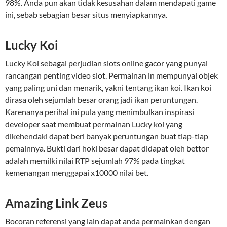
98%. Anda pun akan tidak kesusahan dalam mendapati game
ini, sebab sebagian besar situs menyiapkannya.
Lucky Koi
Lucky Koi sebagai perjudian slots online gacor yang punyai
rancangan penting video slot. Permainan in mempunyai objek
yang paling uni dan menarik, yakni tentang ikan koi. Ikan koi
dirasa oleh sejumlah besar orang jadi ikan peruntungan.
Karenanya perihal ini pula yang menimbulkan inspirasi
developer saat membuat permainan Lucky koi yang
dikehendaki dapat beri banyak peruntungan buat tiap-tiap
pemainnya. Bukti dari hoki besar dapat didapat oleh bettor
adalah memilki nilai RTP sejumlah 97% pada tingkat
kemenangan menggapai x10000 nilai bet.
Amazing Link Zeus
Bocoran referensi yang lain dapat anda permainkan dengan