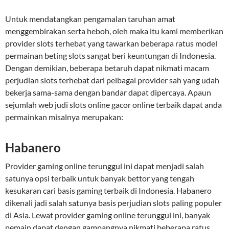
Untuk mendatangkan pengamalan taruhan amat
menggembirakan serta heboh, oleh maka itu kami memberikan
provider slots terhebat yang tawarkan beberapa ratus model
permainan beting slots sangat beri keuntungan di Indonesia.
Dengan demikian, beberapa betaruh dapat nikmati macam
perjudian slots terhebat dari pelbagai provider sah yang udah
bekerja sama-sama dengan bandar dapat dipercaya. Apaun
sejumlah web judi slots online gacor online terbaik dapat anda
permainkan misalnya merupakan:
Habanero
Provider gaming online terunggul ini dapat menjadi salah
satunya opsi terbaik untuk banyak bettor yang tengah
kesukaran cari basis gaming terbaik di Indonesia. Habanero
dikenali jadi salah satunya basis perjudian slots paling populer
di Asia. Lewat provider gaming online terunggul ini, banyak
pemain dapat dengan gampangnya nikmati beberapa ratus