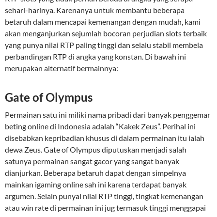
sehari-harinya. Karenanya untuk membantu beberapa
betaruh dalam mencapai kemenangan dengan mudah, kami
akan menganjurkan sejumlah bocoran perjudian slots terbaik
yang punya nilai RTP paling tinggi dan selalu stabil membela
perbandingan RTP di angka yang konstan. Di bawah ini
merupakan alternatif bermainnya:
Gate of Olympus
Permainan satu ini miliki nama pribadi dari banyak penggemar
beting online di Indonesia adalah “Kakek Zeus”. Perihal ini
disebabkan kepribadian khusus di dalam permainan itu ialah
dewa Zeus. Gate of Olympus diputuskan menjadi salah
satunya permainan sangat gacor yang sangat banyak
dianjurkan. Beberapa betaruh dapat dengan simpelnya
mainkan igaming online sah ini karena terdapat banyak
argumen. Selain punyai nilai RTP tinggi, tingkat kemenangan
atau win rate di permainan ini jug termasuk tinggi menggapai