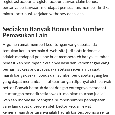
registrasi account, register account anyar, claim bonus,
bertanya pertanyaan, mendapat pemecahan, memberi kritikan,
minta kontribusi, kerjakan withdraw dana, dsb.
Sediakan Banyak Bonus dan Sumber
Pemasukan Lain
Argumen amat memberi keuntungan yang dapat anda
temukan ketika bermain di web-site judi slots Indonesia
adalah mendapati peluang buat memperoleh banyak sumber
pemasukan berlimpah. Selainnya hasil dari kemenangan yang
berhasil sukses anda capai, akan tetapi sebenarnya saat ini
masih banyak sekali bonus dan sumber pendapatan yang lain
yang dapat menambah nilai keuntungan dipunyai oleh banyak
bettor. Banyak betaruh dapat dengan entengnya mendapati
keuntungan menarik setiap waktu mainkan taurhan judi di
web sah Indonesia. Mengenai sumber-sumber pendapatan
yang lain dapat diperoleh oleh bettor kecuali lewat
kemenangan di antaranya ialah hadiah kontes, promosi serta