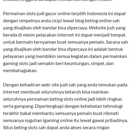
Permainan slots judi gacor online terpilih Indonesia ini dapat
dengan simpelnya anda cicipi lewat blog beting online sah
yang disajikan oleh bandar bisa dipercaya. Website judi yang
berada di mesin pelacakan internet ini dapat menjadi tempat
untuk bermain ternyaman buat semuanya pemain. Sarana sah
yang disajikan oleh bandar bisa dipercaya ini adalah bentuk
pelayanan yang membikin semua kegiatan dalam permainkan
gaming slots jadi semakin beri keuntungan, simpel, dan
membahagiakan.
Dengan kehadiran web-site judi sah yang anda temukan pada
internet membuat seluruhnya betaruh bisa mainkan
seluruhnya permainan beting slots online jadi lebih ringkas
serta gampang. Diperlengkapi dengan kehebatan tehnologi
terakhir bakal membantu semuanya pemain buat nikmati
semuanya suguhan igaming online itu lewat gawai pribadinya.
Situs beting slots sah dapat anda akses secara ringan