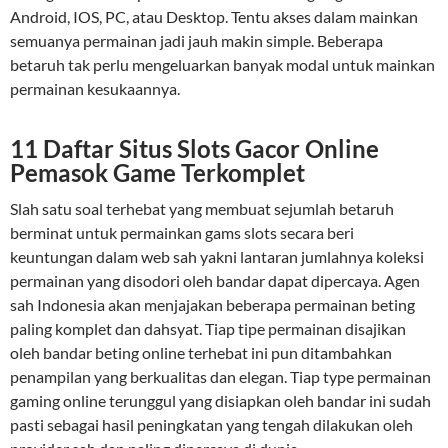
Android, IOS, PC, atau Desktop. Tentu akses dalam mainkan
semuanya permainan jadi jauh makin simple. Beberapa
betaruh tak perlu mengeluarkan banyak modal untuk mainkan
permainan kesukaannya.
11 Daftar Situs Slots Gacor Online
Pemasok Game Terkomplet
Slah satu soal terhebat yang membuat sejumlah betaruh
berminat untuk permainkan gams slots secara beri
keuntungan dalam web sah yakni lantaran jumlahnya koleksi
permainan yang disodori oleh bandar dapat dipercaya. Agen
sah Indonesia akan menjajakan beberapa permainan beting
paling komplet dan dahsyat. Tiap tipe permainan disajikan
oleh bandar beting online terhebat ini pun ditambahkan
penampilan yang berkualitas dan elegan. Tiap type permainan
gaming online terunggul yang disiapkan oleh bandar ini sudah
pasti sebagai hasil peningkatan yang tengah dilakukan oleh