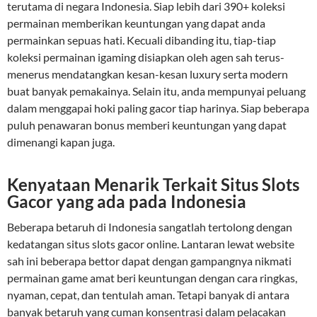
terutama di negara Indonesia. Siap lebih dari 390+ koleksi
permainan memberikan keuntungan yang dapat anda
permainkan sepuas hati. Kecuali dibanding itu, tiap-tiap
koleksi permainan igaming disiapkan oleh agen sah terus-
menerus mendatangkan kesan-kesan luxury serta modern
buat banyak pemakainya. Selain itu, anda mempunyai peluang
dalam menggapai hoki paling gacor tiap harinya. Siap beberapa
puluh penawaran bonus memberi keuntungan yang dapat
dimenangi kapan juga.
Kenyataan Menarik Terkait Situs Slots
Gacor yang ada pada Indonesia
Beberapa betaruh di Indonesia sangatlah tertolong dengan
kedatangan situs slots gacor online. Lantaran lewat website
sah ini beberapa bettor dapat dengan gampangnya nikmati
permainan game amat beri keuntungan dengan cara ringkas,
nyaman, cepat, dan tentulah aman. Tetapi banyak di antara
banyak betaruh yang cuman konsentrasi dalam pelacakan