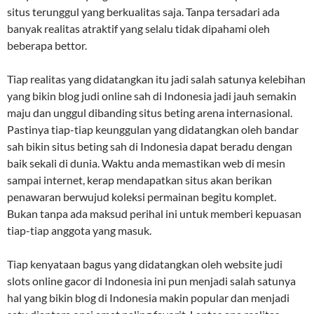
situs terunggul yang berkualitas saja. Tanpa tersadari ada
banyak realitas atraktif yang selalu tidak dipahami oleh
beberapa bettor.
Tiap realitas yang didatangkan itu jadi salah satunya kelebihan
yang bikin blog judi online sah di Indonesia jadi jauh semakin
maju dan unggul dibanding situs beting arena internasional.
Pastinya tiap-tiap keunggulan yang didatangkan oleh bandar
sah bikin situs beting sah di Indonesia dapat beradu dengan
baik sekali di dunia. Waktu anda memastikan web di mesin
sampai internet, kerap mendapatkan situs akan berikan
penawaran berwujud koleksi permainan begitu komplet.
Bukan tanpa ada maksud perihal ini untuk memberi kepuasan
tiap-tiap anggota yang masuk.
Tiap kenyataan bagus yang didatangkan oleh website judi
slots online gacor di Indonesia ini pun menjadi salah satunya
hal yang bikin blog di Indonesia makin popular dan menjadi