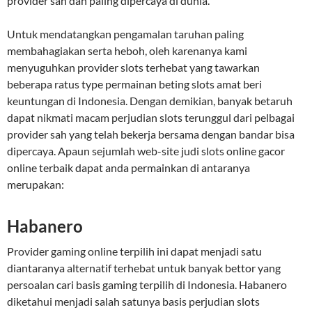
provider sah dan paling dipercaya di dunia.
Untuk mendatangkan pengamalan taruhan paling
membahagiakan serta heboh, oleh karenanya kami
menyuguhkan provider slots terhebat yang tawarkan
beberapa ratus type permainan beting slots amat beri
keuntungan di Indonesia. Dengan demikian, banyak betaruh
dapat nikmati macam perjudian slots terunggul dari pelbagai
provider sah yang telah bekerja bersama dengan bandar bisa
dipercaya. Apaun sejumlah web-site judi slots online gacor
online terbaik dapat anda permainkan di antaranya
merupakan:
Habanero
Provider gaming online terpilih ini dapat menjadi satu
diantaranya alternatif terhebat untuk banyak bettor yang
persoalan cari basis gaming terpilih di Indonesia. Habanero
diketahui menjadi salah satunya basis perjudian slots