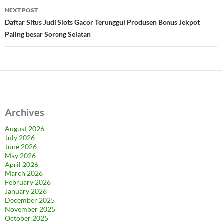
NEXT POST
Daftar Situs Judi Slots Gacor Terunggul Produsen Bonus Jekpot
Paling besar Sorong Selatan
Archives
August 2026
July 2026
June 2026
May 2026
April 2026
March 2026
February 2026
January 2026
December 2025
November 2025
October 2025