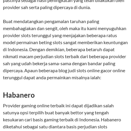
pastinya sebagai hasil peningkatan yang telah dilakukan oleh
provider sah serta paling dipercaya di dunia.
Buat mendatangkan pengamalan taruhan paling
membahagiakan dan sengit, oleh maka itu kami menyuguhkan
provider slots terunggul yang menjajakan beberapa ratus
model permainan beting slots sangat memberikan keuntungan
di Indonesia. Dengan demikian, beberapa betaruh dapat
nikmati macam perjudian slots terbaik dari beberapa provider
sah yang udah bekerja sama-sama dengan bandar paling
dipercaya. Apaun beberapa blog judi slots online gacor online
terunggul dapat anda permainkan misalnya ialah:
Habanero
Provider gaming online terbaik ini dapat dijadikan salah
satunya opsi terpilih buat banyak bettor yang tengah
kesukaran cari basis gaming terbaik di Indonesia. Habanero
diketahui sebagai satu diantara basis perjudian slots