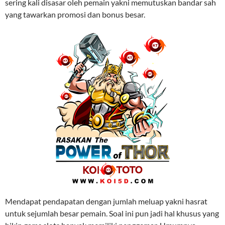
sering kali disasar oleh pemain yakni memutuskan bandar sah
yang tawarkan promosi dan bonus besar.
Mendapat pendapatan dengan jumlah meluap yakni hasrat
untuk sejumlah besar pemain. Soal ini pun jadi hal khusus yang