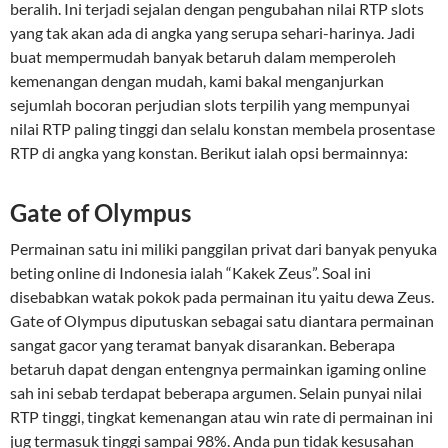
beralih. Ini terjadi sejalan dengan pengubahan nilai RTP slots
yang tak akan ada di angka yang serupa sehari-harinya. Jadi
buat mempermudah banyak betaruh dalam memperoleh
kemenangan dengan mudah, kami bakal menganjurkan
sejumlah bocoran perjudian slots terpilih yang mempunyai
nilai RTP paling tinggi dan selalu konstan membela prosentase
RTP di angka yang konstan. Berikut ialah opsi bermainnya:
Gate of Olympus
Permainan satu ini miliki panggilan privat dari banyak penyuka
beting online di Indonesia ialah “Kakek Zeus”. Soal ini
disebabkan watak pokok pada permainan itu yaitu dewa Zeus.
Gate of Olympus diputuskan sebagai satu diantara permainan
sangat gacor yang teramat banyak disarankan. Beberapa
betaruh dapat dengan entengnya permainkan igaming online
sah ini sebab terdapat beberapa argumen. Selain punyai nilai
RTP tinggi, tingkat kemenangan atau win rate di permainan ini
jug termasuk tinggi sampai 98%. Anda pun tidak kesusahan