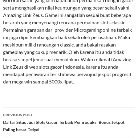
Bocoran saran yang lain dapat anda permainkan dengan gacor
serta menghasilkan nilai keuntungan yang besar sekali yakni
Amazing Link Zeus. Game ini sangatlah sesuai buat beberapa
betaruh yang menyenangi rencana permainan slots classic.
Permainan garapan dari provider Microgaming online terbaik
ini juga diperkembangkan baik sekali oleh perusahaan. Maka
meskipun miliki rancangan classic, anda bakal rasakan
gameplay yang cukup menarik. Oleh karena itu anda tidak
berasa simpel jemu saat memainkan. Waktu nikmati Amazing
Link Zeus di web slots gacor Indonesia, karena itu anda
mendapat penawaran teristimewa berwujud jekpot progresif
dan mega win sampai 5000x lipat.
Post
PREVIOUS POST
navigation
Daftar Situs Judi Slots Gacor Terbaik Pemroduksi Bonus Jekpot
Paling besar Deiyai