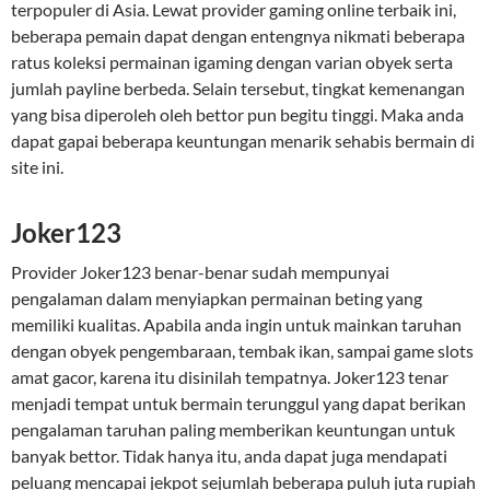
terpopuler di Asia. Lewat provider gaming online terbaik ini,
beberapa pemain dapat dengan entengnya nikmati beberapa
ratus koleksi permainan igaming dengan varian obyek serta
jumlah payline berbeda. Selain tersebut, tingkat kemenangan
yang bisa diperoleh oleh bettor pun begitu tinggi. Maka anda
dapat gapai beberapa keuntungan menarik sehabis bermain di
site ini.
Joker123
Provider Joker123 benar-benar sudah mempunyai
pengalaman dalam menyiapkan permainan beting yang
memiliki kualitas. Apabila anda ingin untuk mainkan taruhan
dengan obyek pengembaraan, tembak ikan, sampai game slots
amat gacor, karena itu disinilah tempatnya. Joker123 tenar
menjadi tempat untuk bermain terunggul yang dapat berikan
pengalaman taruhan paling memberikan keuntungan untuk
banyak bettor. Tidak hanya itu, anda dapat juga mendapati
peluang mencapai jekpot sejumlah beberapa puluh juta rupiah