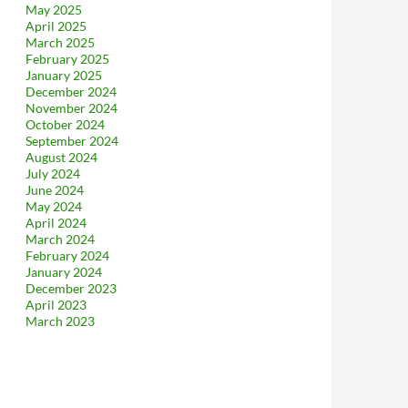
May 2025
April 2025
March 2025
February 2025
January 2025
December 2024
November 2024
October 2024
September 2024
August 2024
July 2024
June 2024
May 2024
April 2024
March 2024
February 2024
January 2024
December 2023
April 2023
March 2023