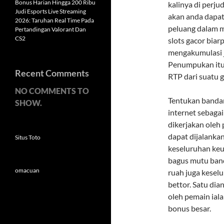
Bonus Harian Hingga 200 Ribu
kalinya di perju
Judi Esports Live Streaming
akan anda dapat
2026: Taruhan Real Time Pada
peluang dalam 
Pertandingan Valorant Dan
CS2
slots gacor biar
mengakumulasi j
Penumpukan itu 
Recent Comments
RTP dari suatu 
NO COMMENTS TO
Tentukan bandar
SHOW.
internet sebaga
dikerjakan oleh 
dapat dijalanka
Situs Toto
keseluruhan keu
bagus mutu band
omacuan
ruah juga kesel
bettor. Satu dian
oleh pemain ial
bonus besar.