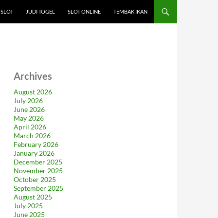
 SLOT
JUDI TOGEL
SLOT ONLINE
TEMBAK IKAN
Archives
August 2026
July 2026
June 2026
May 2026
April 2026
March 2026
February 2026
January 2026
December 2025
November 2025
October 2025
September 2025
August 2025
July 2025
June 2025