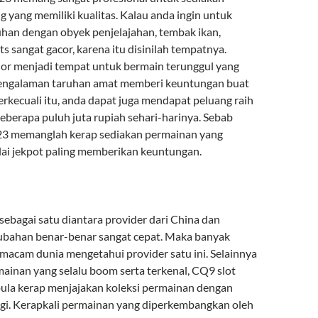
 yang memiliki kualitas. Kalau anda ingin untuk
han dengan obyek penjelajahan, tembak ikan,
s sangat gacor, karena itu disinilah tempatnya.
or menjadi tempat untuk bermain terunggul yang
pengalaman taruhan amat memberi keuntungan buat
erkecuali itu, anda dapat juga mendapat peluang raih
eberapa puluh juta rupiah sehari-harinya. Sebab
123 memanglah kerap sediakan permainan yang
ilai jekpot paling memberikan keuntungan.
sebagai satu diantara provider dari China dan
bahan benar-benar sangat cepat. Maka banyak
rmacam dunia mengetahui provider satu ini. Selainnya
ainan yang selalu boom serta terkenal, CQ9 slot
pula kerap menjajakan koleksi permainan dengan
ggi. Kerapkali permainan yang diperkembangkan oleh