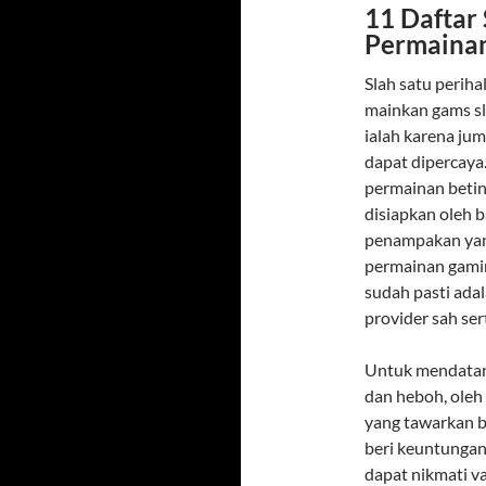
11 Daftar
Permainan
Slah satu perih
mainkan gams s
ialah karena ju
dapat dipercaya
permainan betin
disiapkan oleh b
penampakan yang
permainan gamin
sudah pasti ada
provider sah ser
Untuk mendatan
dan heboh, oleh 
yang tawarkan b
beri keuntungan
dapat nikmati va