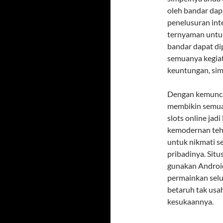
oleh bandar dap
penelusuran int
ternyaman untuk
bandar dapat di
semuanya kegiat
keuntungan, sim
Dengan kemuncul
membikin semua
slots online jad
kemodernan tehn
untuk nikmati s
pribadinya. Situ
gunakan Android
permainkan selu
betaruh tak us
kesukaannya.