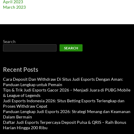
April 2023
March 2023
Search
SEARCH
Recent Posts
Cara Deposit Dan Withdraw Di Situs Judi Esports Dengan Aman:
Panduan Lengkap untuk Pemain
Tips & Trik Judi Esports Gacor 2026 – Menjadi Juara di PUBG Mobile
& League of Legends
Judi Esports Indonesia 2026: Situs Betting Esports Terlengkap dan
Proses Withdraw Cepat
Panduan Lengkap Judi Esports 2026: Strategi Menang dan Keamanan
Dalam Bermain
Daftar Judi Esports Terpercaya Deposit Pulsa & QRIS – Raih Bonus
Harian Hingga 200 Ribu