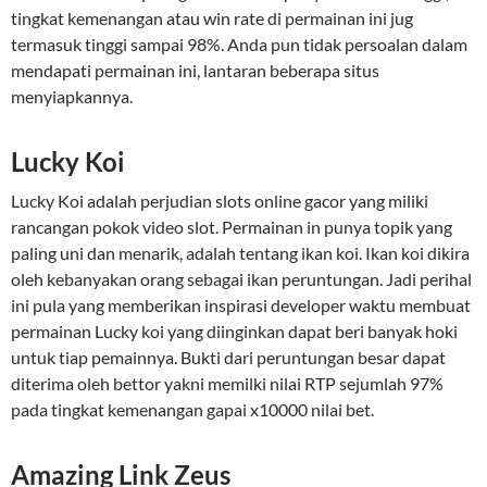
tingkat kemenangan atau win rate di permainan ini jug
termasuk tinggi sampai 98%. Anda pun tidak persoalan dalam
mendapati permainan ini, lantaran beberapa situs
menyiapkannya.
Lucky Koi
Lucky Koi adalah perjudian slots online gacor yang miliki
rancangan pokok video slot. Permainan in punya topik yang
paling uni dan menarik, adalah tentang ikan koi. Ikan koi dikira
oleh kebanyakan orang sebagai ikan peruntungan. Jadi perihal
ini pula yang memberikan inspirasi developer waktu membuat
permainan Lucky koi yang diinginkan dapat beri banyak hoki
untuk tiap pemainnya. Bukti dari peruntungan besar dapat
diterima oleh bettor yakni memilki nilai RTP sejumlah 97%
pada tingkat kemenangan gapai x10000 nilai bet.
Amazing Link Zeus