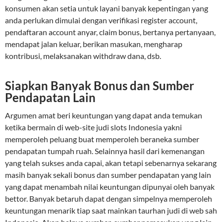
konsumen akan setia untuk layani banyak kepentingan yang
anda perlukan dimulai dengan verifikasi register account,
pendaftaran account anyar, claim bonus, bertanya pertanyaan,
mendapat jalan keluar, berikan masukan, mengharap
kontribusi, melaksanakan withdraw dana, dsb.
Siapkan Banyak Bonus dan Sumber
Pendapatan Lain
Argumen amat beri keuntungan yang dapat anda temukan
ketika bermain di web-site judi slots Indonesia yakni
memperoleh peluang buat memperoleh beraneka sumber
pendapatan tumpah ruah. Selainnya hasil dari kemenangan
yang telah sukses anda capai, akan tetapi sebenarnya sekarang
masih banyak sekali bonus dan sumber pendapatan yang lain
yang dapat menambah nilai keuntungan dipunyai oleh banyak
bettor. Banyak betaruh dapat dengan simpelnya memperoleh
keuntungan menarik tiap saat mainkan taurhan judi di web sah