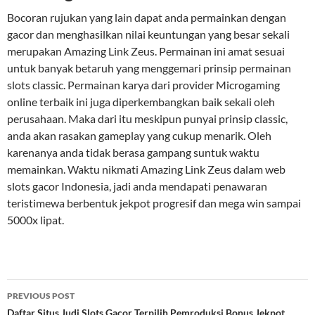
Bocoran rujukan yang lain dapat anda permainkan dengan
gacor dan menghasilkan nilai keuntungan yang besar sekali
merupakan Amazing Link Zeus. Permainan ini amat sesuai
untuk banyak betaruh yang menggemari prinsip permainan
slots classic. Permainan karya dari provider Microgaming
online terbaik ini juga diperkembangkan baik sekali oleh
perusahaan. Maka dari itu meskipun punyai prinsip classic,
anda akan rasakan gameplay yang cukup menarik. Oleh
karenanya anda tidak berasa gampang suntuk waktu
memainkan. Waktu nikmati Amazing Link Zeus dalam web
slots gacor Indonesia, jadi anda mendapati penawaran
teristimewa berbentuk jekpot progresif dan mega win sampai
5000x lipat.
Post
PREVIOUS POST
Daftar Situs Judi Slots Gacor Terpilih Pemroduksi Bonus Jekpot