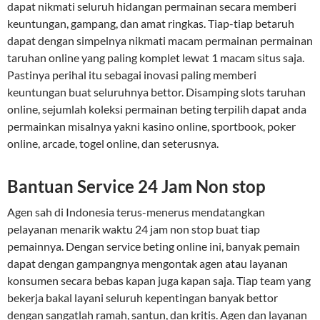
dapat nikmati seluruh hidangan permainan secara memberi
keuntungan, gampang, dan amat ringkas. Tiap-tiap betaruh
dapat dengan simpelnya nikmati macam permainan permainan
taruhan online yang paling komplet lewat 1 macam situs saja.
Pastinya perihal itu sebagai inovasi paling memberi
keuntungan buat seluruhnya bettor. Disamping slots taruhan
online, sejumlah koleksi permainan beting terpilih dapat anda
permainkan misalnya yakni kasino online, sportbook, poker
online, arcade, togel online, dan seterusnya.
Bantuan Service 24 Jam Non stop
Agen sah di Indonesia terus-menerus mendatangkan
pelayanan menarik waktu 24 jam non stop buat tiap
pemainnya. Dengan service beting online ini, banyak pemain
dapat dengan gampangnya mengontak agen atau layanan
konsumen secara bebas kapan juga kapan saja. Tiap team yang
bekerja bakal layani seluruh kepentingan banyak bettor
dengan sangatlah ramah, santun, dan kritis. Agen dan layanan