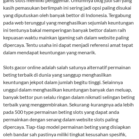
gams slots memiliki penggemar. Umumnya blog judi sah yang
kasih pemasukan berlimpah ini sering jadi opsi paling disukai
yang diputuskan oleh banyak bettor di Indonesia. Tergabung
pada web terunggul yang menghasilkan sejumlah keuntungan
ini tentunya bakal memperingan banyak bettor dalam raih
kepuasan waktu mainkan igaming sah dalam website paling
dipercaya. Tentu usaha ini dapat menjadi referensi amat tepat
dalam mendapat keuntungan yang menarik.
Slots gacor online adalah salah satunya alternatif permainan
beting terbaik di dunia yang sanggup menghasilkan
keuntungan jekpot dalam jumlah begitu tinggi. Selainnya
unggul dalam menghasilkan keuntungan banyak dan meluap,
banyak bettor pun selalu ringan dalam nikmati selingan beting
terbaik yang menggembirakan. Sekurang-kurangnya ada lebih
pada 500 type permainan beting slots yang dapat anda
permainkan dengan senang dalam website slots paling
dipercaya. Tiap-tiap model permainan beting yang disiapkan
oleh bandar sah pastinya miliki tingkat kesusahan spesifik,