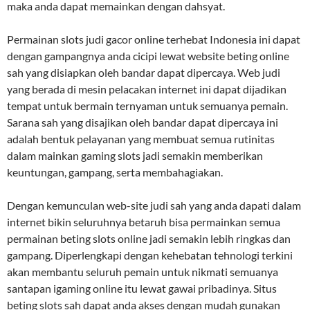
maka anda dapat memainkan dengan dahsyat.
Permainan slots judi gacor online terhebat Indonesia ini dapat
dengan gampangnya anda cicipi lewat website beting online
sah yang disiapkan oleh bandar dapat dipercaya. Web judi
yang berada di mesin pelacakan internet ini dapat dijadikan
tempat untuk bermain ternyaman untuk semuanya pemain.
Sarana sah yang disajikan oleh bandar dapat dipercaya ini
adalah bentuk pelayanan yang membuat semua rutinitas
dalam mainkan gaming slots jadi semakin memberikan
keuntungan, gampang, serta membahagiakan.
Dengan kemunculan web-site judi sah yang anda dapati dalam
internet bikin seluruhnya betaruh bisa permainkan semua
permainan beting slots online jadi semakin lebih ringkas dan
gampang. Diperlengkapi dengan kehebatan tehnologi terkini
akan membantu seluruh pemain untuk nikmati semuanya
santapan igaming online itu lewat gawai pribadinya. Situs
beting slots sah dapat anda akses dengan mudah gunakan