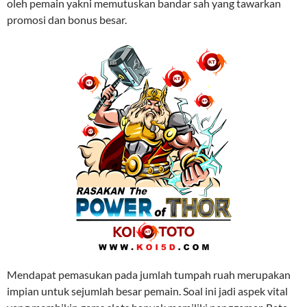
oleh pemain yakni memutuskan bandar sah yang tawarkan
promosi dan bonus besar.
Mendapat pemasukan pada jumlah tumpah ruah merupakan
impian untuk sejumlah besar pemain. Soal ini jadi aspek vital