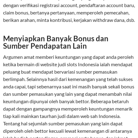
dengan verifikasi registrasi account, pendaftaran account baru,
claim bonus, bertanya pertanyaan, memperoleh pemecahan,
berikan arahan, minta kontribusi, kerjakan withdraw dana, dsb.
Menyiapkan Banyak Bonus dan
Sumber Pendapatan Lain
Argumen amat memberi keuntungan yang dapat anda peroleh
ketika bermain di website judi slots Indonesia ialah mendapat
peluang buat mendapat bervariasi sumber pemasukan
berlimpah. Selainnya hasil dari kemenangan yang telah sukses
anda capai, tapi sebenarnya saat ini masih banyak sekali bonus
dan sumber pemasukan yang lain yang dapat menambah nilai
keuntungan dipunyai oleh banyak bettor. Beberapa betaruh
dapat dengan gampangnya memperoleh keuntungan menarik
tiap kali mainkan taurhan judi dalam web sah Indonesia.
Tentang hal sejumlah sumber pemasukan yang lain dapat
diperoleh oleh bettor kecuali lewat kemenangan di antaranya