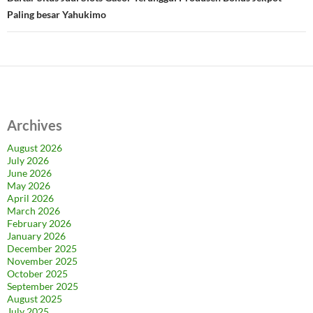
Paling besar Yahukimo
Archives
August 2026
July 2026
June 2026
May 2026
April 2026
March 2026
February 2026
January 2026
December 2025
November 2025
October 2025
September 2025
August 2025
July 2025