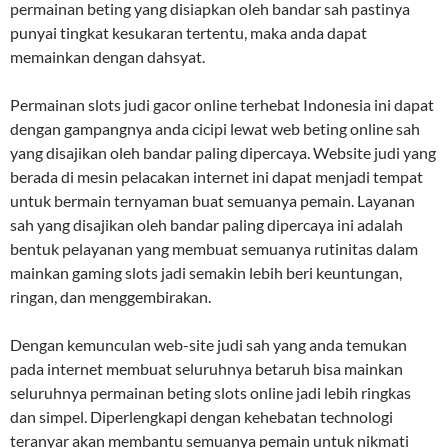
permainan beting yang disiapkan oleh bandar sah pastinya
punyai tingkat kesukaran tertentu, maka anda dapat
memainkan dengan dahsyat.
Permainan slots judi gacor online terhebat Indonesia ini dapat
dengan gampangnya anda cicipi lewat web beting online sah
yang disajikan oleh bandar paling dipercaya. Website judi yang
berada di mesin pelacakan internet ini dapat menjadi tempat
untuk bermain ternyaman buat semuanya pemain. Layanan
sah yang disajikan oleh bandar paling dipercaya ini adalah
bentuk pelayanan yang membuat semuanya rutinitas dalam
mainkan gaming slots jadi semakin lebih beri keuntungan,
ringan, dan menggembirakan.
Dengan kemunculan web-site judi sah yang anda temukan
pada internet membuat seluruhnya betaruh bisa mainkan
seluruhnya permainan beting slots online jadi lebih ringkas
dan simpel. Diperlengkapi dengan kehebatan technologi
teranyar akan membantu semuanya pemain untuk nikmati