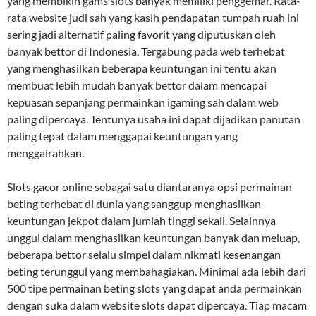
yang membikin gams slots banyak memiliki penggemar. Rata-
rata website judi sah yang kasih pendapatan tumpah ruah ini
sering jadi alternatif paling favorit yang diputuskan oleh
banyak bettor di Indonesia. Tergabung pada web terhebat
yang menghasilkan beberapa keuntungan ini tentu akan
membuat lebih mudah banyak bettor dalam mencapai
kepuasan sepanjang permainkan igaming sah dalam web
paling dipercaya. Tentunya usaha ini dapat dijadikan panutan
paling tepat dalam menggapai keuntungan yang
menggairahkan.
Slots gacor online sebagai satu diantaranya opsi permainan
beting terhebat di dunia yang sanggup menghasilkan
keuntungan jekpot dalam jumlah tinggi sekali. Selainnya
unggul dalam menghasilkan keuntungan banyak dan meluap,
beberapa bettor selalu simpel dalam nikmati kesenangan
beting terunggul yang membahagiakan. Minimal ada lebih dari
500 tipe permainan beting slots yang dapat anda permainkan
dengan suka dalam website slots dapat dipercaya. Tiap macam