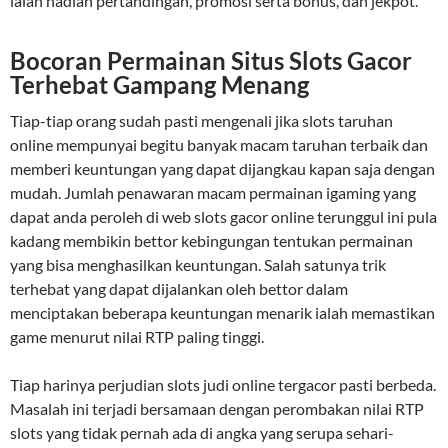
ialah hadiah pertandingan, promosi serta bonus, dan jekpot.
Bocoran Permainan Situs Slots Gacor
Terhebat Gampang Menang
Tiap-tiap orang sudah pasti mengenali jika slots taruhan
online mempunyai begitu banyak macam taruhan terbaik dan
memberi keuntungan yang dapat dijangkau kapan saja dengan
mudah. Jumlah penawaran macam permainan igaming yang
dapat anda peroleh di web slots gacor online terunggul ini pula
kadang membikin bettor kebingungan tentukan permainan
yang bisa menghasilkan keuntungan. Salah satunya trik
terhebat yang dapat dijalankan oleh bettor dalam
menciptakan beberapa keuntungan menarik ialah memastikan
game menurut nilai RTP paling tinggi.
Tiap harinya perjudian slots judi online tergacor pasti berbeda.
Masalah ini terjadi bersamaan dengan perombakan nilai RTP
slots yang tidak pernah ada di angka yang serupa sehari-