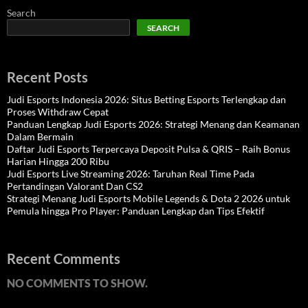
Search
SEARCH
Recent Posts
Judi Esports Indonesia 2026: Situs Betting Esports Terlengkap dan
Proses Withdraw Cepat
Panduan Lengkap Judi Esports 2026: Strategi Menang dan Keamanan
Dalam Bermain
Daftar Judi Esports Terpercaya Deposit Pulsa & QRIS – Raih Bonus
Harian Hingga 200 Ribu
Judi Esports Live Streaming 2026: Taruhan Real Time Pada
Pertandingan Valorant Dan CS2
Strategi Menang Judi Esports Mobile Legends & Dota 2 2026 untuk
Pemula hingga Pro Player: Panduan Lengkap dan Tips Efektif
Recent Comments
NO COMMENTS TO SHOW.