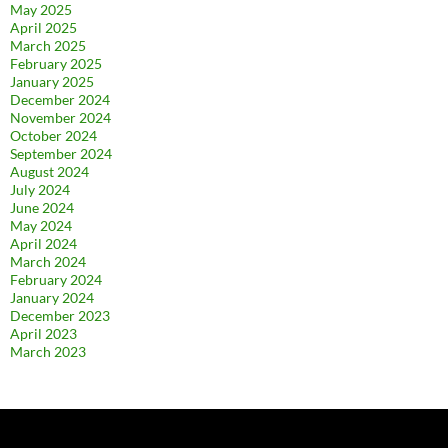
May 2025
April 2025
March 2025
February 2025
January 2025
December 2024
November 2024
October 2024
September 2024
August 2024
July 2024
June 2024
May 2024
April 2024
March 2024
February 2024
January 2024
December 2023
April 2023
March 2023