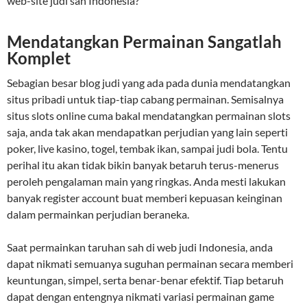
web-site judi sah Indonesia?
Mendatangkan Permainan Sangatlah
Komplet
Sebagian besar blog judi yang ada pada dunia mendatangkan
situs pribadi untuk tiap-tiap cabang permainan. Semisalnya
situs slots online cuma bakal mendatangkan permainan slots
saja, anda tak akan mendapatkan perjudian yang lain seperti
poker, live kasino, togel, tembak ikan, sampai judi bola. Tentu
perihal itu akan tidak bikin banyak betaruh terus-menerus
peroleh pengalaman main yang ringkas. Anda mesti lakukan
banyak register account buat memberi kepuasan keinginan
dalam permainkan perjudian beraneka.
Saat permainkan taruhan sah di web judi Indonesia, anda
dapat nikmati semuanya suguhan permainan secara memberi
keuntungan, simpel, serta benar-benar efektif. Tiap betaruh
dapat dengan entengnya nikmati variasi permainan game