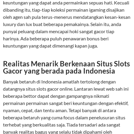
keuntungan yang dapat anda permainkan sepuas hati. Kecuali
dibanding itu, tiap-tiap koleksi permainan igaming disajikan
oleh agen sah pula terus-menerus mendatangkan kesan-kesan
luxury dan lux buat beberapa pemakainya. Selain itu, anda
punyai peluang dalam mencapai hoki sangat gacor tiap
harinya. Ada beberapa puluh penawaran bonus beri
keuntungan yang dapat dimenangi kapan juga.
Realitas Menarik Berkenaan Situs Slots
Gacor yang berada pada Indonesia
Banyak betaruh di Indonesia amatlah tertolong dengan
datangnya situs slots gacor online. Lantaran lewat web sah ini
beberapa bettor dapat dengan gampangnya nikmati
permainan permainan sangat beri keuntungan dengan efektif,
nyaman, cepat, dan tentu aman. Tetapi banyak di antara
beberapa betaruh yang cuma focus dalam penelusuran situs
terhebat yang berkualitas saja. Tiada tersadari ada sangat
banyak realitas bagus yang selalu tidak dipahami oleh