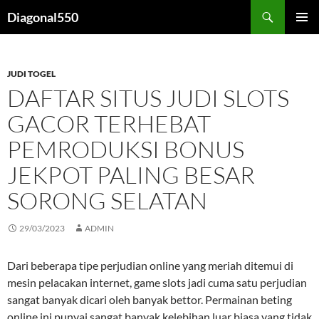
Search
Diagonal550
SKIP
PRIMAR
TO
MENU
CONTENT
JUDI TOGEL
DAFTAR SITUS JUDI SLOTS
GACOR TERHEBAT
PEMRODUKSI BONUS
JEKPOT PALING BESAR
SORONG SELATAN
29/03/2023
ADMIN
Dari beberapa tipe perjudian online yang meriah ditemui di
mesin pelacakan internet, game slots jadi cuma satu perjudian
sangat banyak dicari oleh banyak bettor. Permainan beting
online ini punyai sangat banyak kelebihan luar biasa yang tidak