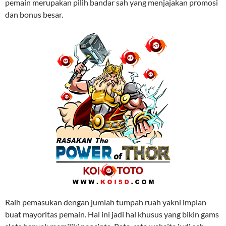
pemain merupakan pilih bandar sah yang menjajakan promosi
dan bonus besar.
Raih pemasukan dengan jumlah tumpah ruah yakni impian
buat mayoritas pemain. Hal ini jadi hal khusus yang bikin gams