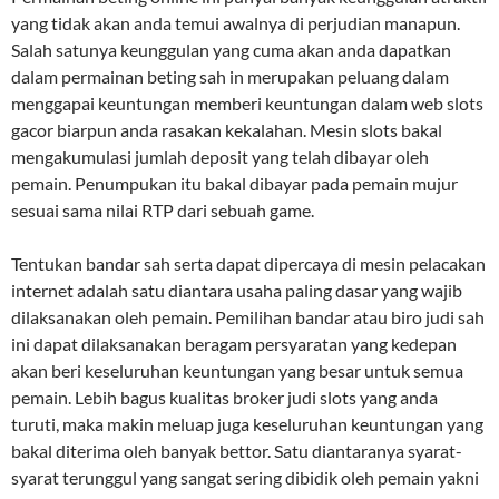
yang tidak akan anda temui awalnya di perjudian manapun.
Salah satunya keunggulan yang cuma akan anda dapatkan
dalam permainan beting sah in merupakan peluang dalam
menggapai keuntungan memberi keuntungan dalam web slots
gacor biarpun anda rasakan kekalahan. Mesin slots bakal
mengakumulasi jumlah deposit yang telah dibayar oleh
pemain. Penumpukan itu bakal dibayar pada pemain mujur
sesuai sama nilai RTP dari sebuah game.
Tentukan bandar sah serta dapat dipercaya di mesin pelacakan
internet adalah satu diantara usaha paling dasar yang wajib
dilaksanakan oleh pemain. Pemilihan bandar atau biro judi sah
ini dapat dilaksanakan beragam persyaratan yang kedepan
akan beri keseluruhan keuntungan yang besar untuk semua
pemain. Lebih bagus kualitas broker judi slots yang anda
turuti, maka makin meluap juga keseluruhan keuntungan yang
bakal diterima oleh banyak bettor. Satu diantaranya syarat-
syarat terunggul yang sangat sering dibidik oleh pemain yakni