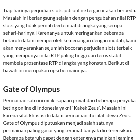
Tiap harinya perjudian slots judi online tergacor akan berbeda.
Masalah ini berlangsung sejalan dengan pengubahan nilai RTP
slots yang tidak pernah bertempat di angka yang serupa
sehari-harinya. Karenanya untuk meringankan beberapa
betaruh dalam memperoleh kemenangan dengan mudah, kami
akan menyarankan sejumlah bocoran perjudian slots terbaik
yang mempunyai nilai RTP paling tinggi dan terus stabil
membela prosentase RTP di angka yang konstan. Berikut di
bawah ini merupakan opsi bermainnya:
Gate of Olympus
Permainan satu ini miliki sapaan privat dari beberapa penyuka
beting online di Indonesia yakni “Kakek Zeus”. Masalah ini
karena sifat khusus di dalam permainan itu ialah dewa Zeus.
Gate of Olympus diputuskan menjadi salah satunya
permainan paling gacor yang teramat banyak direferensikan.
Beberapa betaruh dapat dengan entengnya mainkan igaming