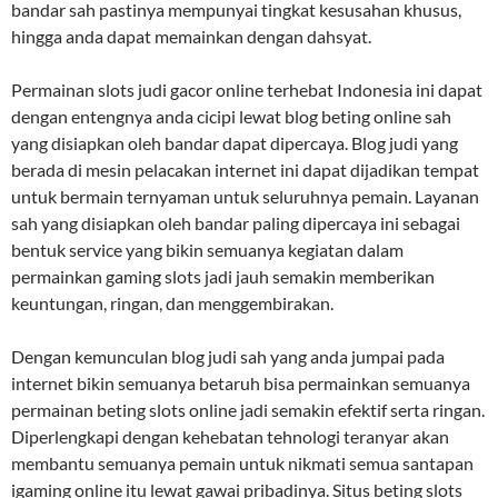
bandar sah pastinya mempunyai tingkat kesusahan khusus,
hingga anda dapat memainkan dengan dahsyat.
Permainan slots judi gacor online terhebat Indonesia ini dapat
dengan entengnya anda cicipi lewat blog beting online sah
yang disiapkan oleh bandar dapat dipercaya. Blog judi yang
berada di mesin pelacakan internet ini dapat dijadikan tempat
untuk bermain ternyaman untuk seluruhnya pemain. Layanan
sah yang disiapkan oleh bandar paling dipercaya ini sebagai
bentuk service yang bikin semuanya kegiatan dalam
permainkan gaming slots jadi jauh semakin memberikan
keuntungan, ringan, dan menggembirakan.
Dengan kemunculan blog judi sah yang anda jumpai pada
internet bikin semuanya betaruh bisa permainkan semuanya
permainan beting slots online jadi semakin efektif serta ringan.
Diperlengkapi dengan kehebatan tehnologi teranyar akan
membantu semuanya pemain untuk nikmati semua santapan
igaming online itu lewat gawai pribadinya. Situs beting slots