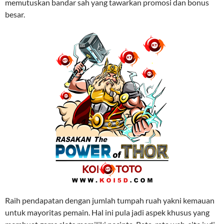
memutuskan bandar sah yang tawarkan promosi dan bonus
besar.
Raih pendapatan dengan jumlah tumpah ruah yakni kemauan
untuk mayoritas pemain. Hal ini pula jadi aspek khusus yang