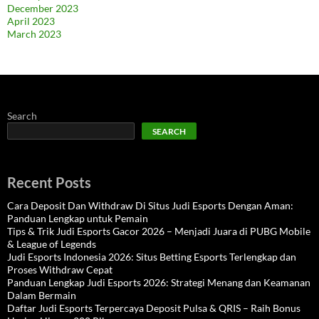
December 2023
April 2023
March 2023
Search
SEARCH
Recent Posts
Cara Deposit Dan Withdraw Di Situs Judi Esports Dengan Aman:
Panduan Lengkap untuk Pemain
Tips & Trik Judi Esports Gacor 2026 – Menjadi Juara di PUBG Mobile
& League of Legends
Judi Esports Indonesia 2026: Situs Betting Esports Terlengkap dan
Proses Withdraw Cepat
Panduan Lengkap Judi Esports 2026: Strategi Menang dan Keamanan
Dalam Bermain
Daftar Judi Esports Terpercaya Deposit Pulsa & QRIS – Raih Bonus