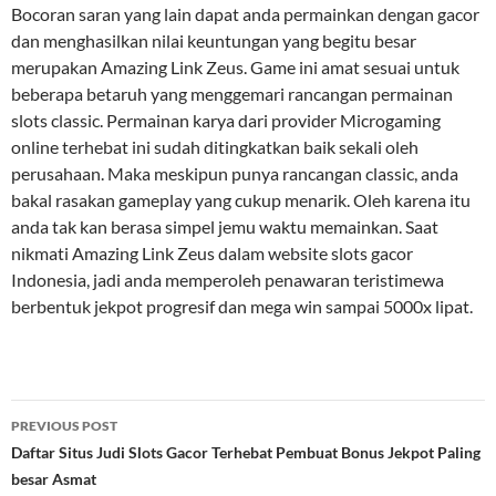
Bocoran saran yang lain dapat anda permainkan dengan gacor
dan menghasilkan nilai keuntungan yang begitu besar
merupakan Amazing Link Zeus. Game ini amat sesuai untuk
beberapa betaruh yang menggemari rancangan permainan
slots classic. Permainan karya dari provider Microgaming
online terhebat ini sudah ditingkatkan baik sekali oleh
perusahaan. Maka meskipun punya rancangan classic, anda
bakal rasakan gameplay yang cukup menarik. Oleh karena itu
anda tak kan berasa simpel jemu waktu memainkan. Saat
nikmati Amazing Link Zeus dalam website slots gacor
Indonesia, jadi anda memperoleh penawaran teristimewa
berbentuk jekpot progresif dan mega win sampai 5000x lipat.
Post
PREVIOUS POST
navigation
Daftar Situs Judi Slots Gacor Terhebat Pembuat Bonus Jekpot Paling
besar Asmat