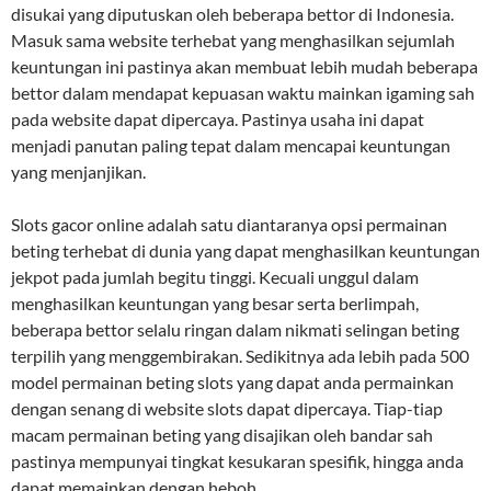
disukai yang diputuskan oleh beberapa bettor di Indonesia.
Masuk sama website terhebat yang menghasilkan sejumlah
keuntungan ini pastinya akan membuat lebih mudah beberapa
bettor dalam mendapat kepuasan waktu mainkan igaming sah
pada website dapat dipercaya. Pastinya usaha ini dapat
menjadi panutan paling tepat dalam mencapai keuntungan
yang menjanjikan.
Slots gacor online adalah satu diantaranya opsi permainan
beting terhebat di dunia yang dapat menghasilkan keuntungan
jekpot pada jumlah begitu tinggi. Kecuali unggul dalam
menghasilkan keuntungan yang besar serta berlimpah,
beberapa bettor selalu ringan dalam nikmati selingan beting
terpilih yang menggembirakan. Sedikitnya ada lebih pada 500
model permainan beting slots yang dapat anda permainkan
dengan senang di website slots dapat dipercaya. Tiap-tiap
macam permainan beting yang disajikan oleh bandar sah
pastinya mempunyai tingkat kesukaran spesifik, hingga anda
dapat memainkan dengan heboh.