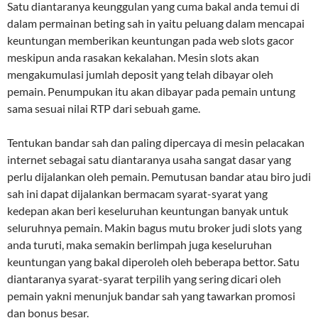
Satu diantaranya keunggulan yang cuma bakal anda temui di
dalam permainan beting sah in yaitu peluang dalam mencapai
keuntungan memberikan keuntungan pada web slots gacor
meskipun anda rasakan kekalahan. Mesin slots akan
mengakumulasi jumlah deposit yang telah dibayar oleh
pemain. Penumpukan itu akan dibayar pada pemain untung
sama sesuai nilai RTP dari sebuah game.
Tentukan bandar sah dan paling dipercaya di mesin pelacakan
internet sebagai satu diantaranya usaha sangat dasar yang
perlu dijalankan oleh pemain. Pemutusan bandar atau biro judi
sah ini dapat dijalankan bermacam syarat-syarat yang
kedepan akan beri keseluruhan keuntungan banyak untuk
seluruhnya pemain. Makin bagus mutu broker judi slots yang
anda turuti, maka semakin berlimpah juga keseluruhan
keuntungan yang bakal diperoleh oleh beberapa bettor. Satu
diantaranya syarat-syarat terpilih yang sering dicari oleh
pemain yakni menunjuk bandar sah yang tawarkan promosi
dan bonus besar.