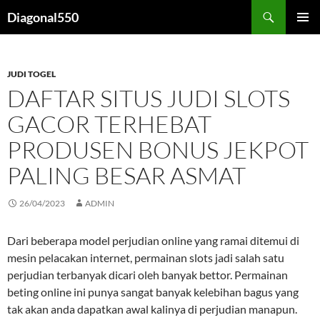
Search
Diagonal550
SKIP
PRIMAR
TO
MENU
CONTENT
JUDI TOGEL
DAFTAR SITUS JUDI SLOTS
GACOR TERHEBAT
PRODUSEN BONUS JEKPOT
PALING BESAR ASMAT
26/04/2023
ADMIN
Dari beberapa model perjudian online yang ramai ditemui di
mesin pelacakan internet, permainan slots jadi salah satu
perjudian terbanyak dicari oleh banyak bettor. Permainan
beting online ini punya sangat banyak kelebihan bagus yang
tak akan anda dapatkan awal kalinya di perjudian manapun.