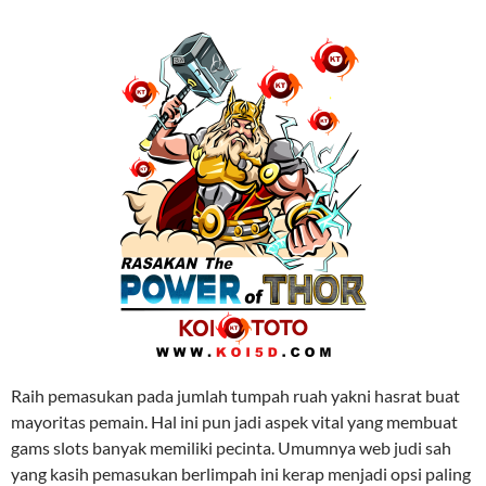
Raih pemasukan pada jumlah tumpah ruah yakni hasrat buat
mayoritas pemain. Hal ini pun jadi aspek vital yang membuat
gams slots banyak memiliki pecinta. Umumnya web judi sah
yang kasih pemasukan berlimpah ini kerap menjadi opsi paling