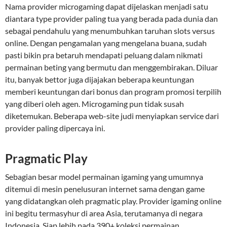
Nama provider microgaming dapat dijelaskan menjadi satu
diantara type provider paling tua yang berada pada dunia dan
sebagai pendahulu yang menumbuhkan taruhan slots versus
online. Dengan pengamalan yang mengelana buana, sudah
pasti bikin pra betaruh mendapati peluang dalam nikmati
permainan beting yang bermutu dan menggembirakan. Diluar
itu, banyak bettor juga dijajakan beberapa keuntungan
memberi keuntungan dari bonus dan program promosi terpilih
yang diberi oleh agen. Microgaming pun tidak susah
diketemukan. Beberapa web-site judi menyiapkan service dari
provider paling dipercaya ini.
Pragmatic Play
Sebagian besar model permainan igaming yang umumnya
ditemui di mesin penelusuran internet sama dengan game
yang didatangkan oleh pragmatic play. Provider igaming online
ini begitu termasyhur di area Asia, terutamanya di negara
Indonesia. Siap lebih pada 390+ koleksi permainan