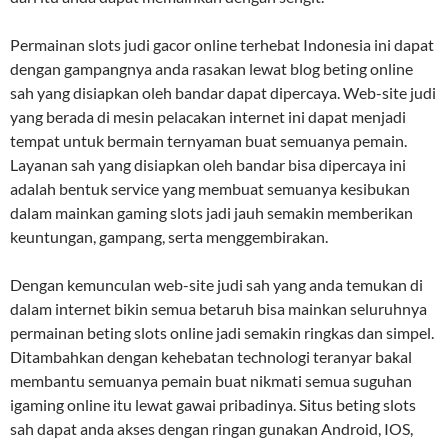
Permainan slots judi gacor online terhebat Indonesia ini dapat
dengan gampangnya anda rasakan lewat blog beting online
sah yang disiapkan oleh bandar dapat dipercaya. Web-site judi
yang berada di mesin pelacakan internet ini dapat menjadi
tempat untuk bermain ternyaman buat semuanya pemain.
Layanan sah yang disiapkan oleh bandar bisa dipercaya ini
adalah bentuk service yang membuat semuanya kesibukan
dalam mainkan gaming slots jadi jauh semakin memberikan
keuntungan, gampang, serta menggembirakan.
Dengan kemunculan web-site judi sah yang anda temukan di
dalam internet bikin semua betaruh bisa mainkan seluruhnya
permainan beting slots online jadi semakin ringkas dan simpel.
Ditambahkan dengan kehebatan technologi teranyar bakal
membantu semuanya pemain buat nikmati semua suguhan
igaming online itu lewat gawai pribadinya. Situs beting slots
sah dapat anda akses dengan ringan gunakan Android, IOS,