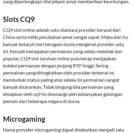
yang diperlengkapi nilai jekpot amat memberikan keuntungan.
Slots CQ9
CQ9 slot online adalah satu diantara provider berasal dari
China serta miliki perubahan amat sangat cepat. Maka dari itu
banyak betaruh dari beragam dunia mengenal provider satu
ini. Kecuali menjajakan permainan yang selalu meledak dan
popular, CQ9 slot taruhan online pula kerap menjajakan
koleksi permainan dengan jenjang RTP tinggi. Sering
permainan yang ditingkatkan oleh provider terkenal ini
menduduki status paling atas selaku lis permainan sangat
banyak disarankan. Tidak bingung bila permainan yang
disiapkan oleh cq9 ini disenangi oleh kebanyakan golongan
pemain dari beberapa negara di dunia.
Microgaming
Nama provider microgaming dapat disebutkan menjadi satu