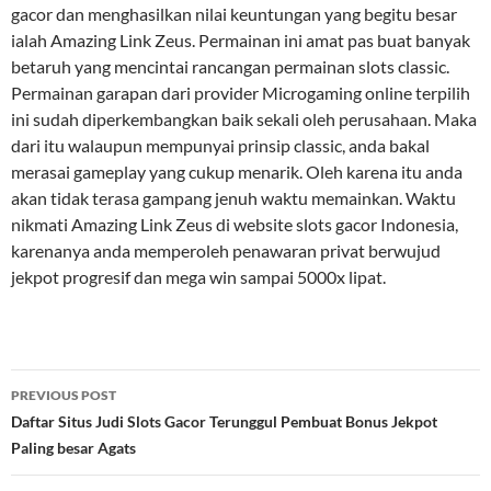
gacor dan menghasilkan nilai keuntungan yang begitu besar
ialah Amazing Link Zeus. Permainan ini amat pas buat banyak
betaruh yang mencintai rancangan permainan slots classic.
Permainan garapan dari provider Microgaming online terpilih
ini sudah diperkembangkan baik sekali oleh perusahaan. Maka
dari itu walaupun mempunyai prinsip classic, anda bakal
merasai gameplay yang cukup menarik. Oleh karena itu anda
akan tidak terasa gampang jenuh waktu memainkan. Waktu
nikmati Amazing Link Zeus di website slots gacor Indonesia,
karenanya anda memperoleh penawaran privat berwujud
jekpot progresif dan mega win sampai 5000x lipat.
Post
PREVIOUS POST
navigation
Daftar Situs Judi Slots Gacor Terunggul Pembuat Bonus Jekpot
Paling besar Agats