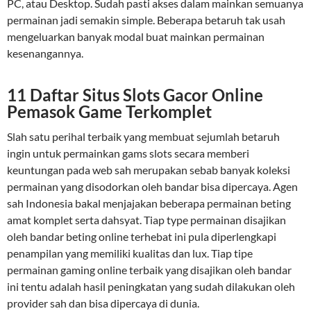
PC, atau Desktop. Sudah pasti akses dalam mainkan semuanya
permainan jadi semakin simple. Beberapa betaruh tak usah
mengeluarkan banyak modal buat mainkan permainan
kesenangannya.
11 Daftar Situs Slots Gacor Online
Pemasok Game Terkomplet
Slah satu perihal terbaik yang membuat sejumlah betaruh
ingin untuk permainkan gams slots secara memberi
keuntungan pada web sah merupakan sebab banyak koleksi
permainan yang disodorkan oleh bandar bisa dipercaya. Agen
sah Indonesia bakal menjajakan beberapa permainan beting
amat komplet serta dahsyat. Tiap type permainan disajikan
oleh bandar beting online terhebat ini pula diperlengkapi
penampilan yang memiliki kualitas dan lux. Tiap tipe
permainan gaming online terbaik yang disajikan oleh bandar
ini tentu adalah hasil peningkatan yang sudah dilakukan oleh
provider sah dan bisa dipercaya di dunia.