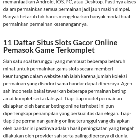
memanfaatkan Android, IOS, PC, atau Desktop. Pastinya akses
dalam permainkan semua permainan jadi jauh makin simpel.
Banyak betaruh tak harus mengeluarkan banyak modal buat
permainkan permainan kesenangannya.
11 Daftar Situs Slots Gacor Online
Pemasok Game Terkomplet
Slah satu soal terunggul yang membuat beberapa betaruh
minat untuk permainkan gams slots secara memberi
keuntungan dalam website sah ialah karena jumlah koleksi
permainan yang disodori sama bandar dapat dipercaya. Agen
sah Indonesia bakal tawarkan beberapa permainan beting
amat komplet serta dahsyat. Tiap-tiap model permainan
disiapkan oleh bandar beting online terhebat ini pun
diperlengkapi penampilan yang berkualitas dan elegan. Tiap-
tiap tipe permainan gaming online terunggul yang disiapkan
oleh bandar ini pastinya adalah hasil peningkatan yang tengah
dilakukan oleh provider sah serta paling dipercaya di dunia.