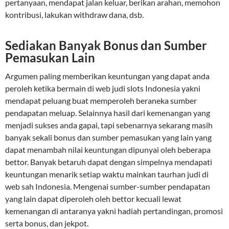
pertanyaan, mendapat jalan keluar, berikan arahan, memohon
kontribusi, lakukan withdraw dana, dsb.
Sediakan Banyak Bonus dan Sumber
Pemasukan Lain
Argumen paling memberikan keuntungan yang dapat anda
peroleh ketika bermain di web judi slots Indonesia yakni
mendapat peluang buat memperoleh beraneka sumber
pendapatan meluap. Selainnya hasil dari kemenangan yang
menjadi sukses anda gapai, tapi sebenarnya sekarang masih
banyak sekali bonus dan sumber pemasukan yang lain yang
dapat menambah nilai keuntungan dipunyai oleh beberapa
bettor. Banyak betaruh dapat dengan simpelnya mendapati
keuntungan menarik setiap waktu mainkan taurhan judi di
web sah Indonesia. Mengenai sumber-sumber pendapatan
yang lain dapat diperoleh oleh bettor kecuali lewat
kemenangan di antaranya yakni hadiah pertandingan, promosi
serta bonus, dan jekpot.