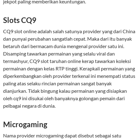
jekpot paling memberikan keuntungan.
Slots CQ9
CQ9 slot online adalah salah satunya provider yang dari China
dan punyai perubahan sangatlah cepat. Maka dari itu banyak
betaruh dari bermacam dunia mengenal provider satu ini.
Disamping tawarkan permainan yang selalu viral dan
termashyur, CQ9 slot taruhan online kerap tawarkan koleksi
permainan dengan kelas RTP tinggi. Kerapkali permainan yang
diperkembangkan oleh provider terkenal ini menempati status
paling atas selaku rincian permainan sangat banyak
dianjurkan. Tidak bingung kalau permainan yang disiapkan
oleh cq9 ini disukai oleh banyaknya golongan pemain dari
pelbagai negara di dunia.
Microgaming
Nama provider microgaming dapat disebut sebagai satu