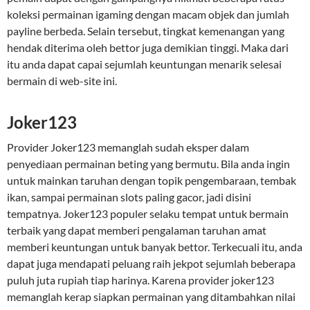
koleksi permainan igaming dengan macam objek dan jumlah
payline berbeda. Selain tersebut, tingkat kemenangan yang
hendak diterima oleh bettor juga demikian tinggi. Maka dari
itu anda dapat capai sejumlah keuntungan menarik selesai
bermain di web-site ini.
Joker123
Provider Joker123 memanglah sudah eksper dalam
penyediaan permainan beting yang bermutu. Bila anda ingin
untuk mainkan taruhan dengan topik pengembaraan, tembak
ikan, sampai permainan slots paling gacor, jadi disini
tempatnya. Joker123 populer selaku tempat untuk bermain
terbaik yang dapat memberi pengalaman taruhan amat
memberi keuntungan untuk banyak bettor. Terkecuali itu, anda
dapat juga mendapati peluang raih jekpot sejumlah beberapa
puluh juta rupiah tiap harinya. Karena provider joker123
memanglah kerap siapkan permainan yang ditambahkan nilai