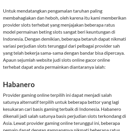
Untuk mendatangkan pengamalan taruhan paling
membahagiakan dan heboh, oleh karena itu kami memberikan
provider slots terhebat yang menjajakan beberapa ratus
model permainan beting slots sangat beri keuntungan di
Indonesia. Dengan demikian, beberapa betaruh dapat nikmati
variasi perjudian slots terunggul dari pelbagai provider sah
yang telah bekerja sama-sama dengan bandar bisa dipercaya.
Apaun sejumlah website judi slots online gacor online
terhebat dapat anda permainkan diantaranya ialah:
Habanero
Provider gaming online terpilih ini dapat menjadi salah
satunya alternatif terpilih untuk beberapa bettor yang lagi
kesukaran cari basis gaming terbaik di Indonesia. Habanero
dikenali jadi salah satunya basis perjudian slots terkondang di
Asia. Lewat provider gaming online terunggul ini, beberapa
pemain dapat dengan gampangnya nikmati beberapa ratus