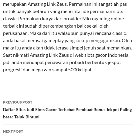
merupakan Amazing Link Zeus. Permainan ini sangatlah pas
untuk banyak betaruh yang mencintai ide permainan slots
classic. Permainan karya dari provider Microgaming online
terbaik ini sudah diperkembangkan baik sekali oleh
perusahaan. Maka dari itu walaupun punyai rencana classic,
anda bakal merasai gameplay yang cukup mengagumkan. Oleh
maka itu anda akan tidak terasa simpel jenuh saat memainkan.
Saat nikmati Amazing Link Zeus di web slots gacor Indonesia,
jadi anda mendapat penawaran pribadi berbentuk jekpot
progresif dan mega win sampai 5000x lipat.
Post
PREVIOUS POST
navigation
Daftar Situs Judi Slots Gacor Terhebat Pembuat Bonus Jekpot Paling
besar Teluk Bintuni
NEXT POST