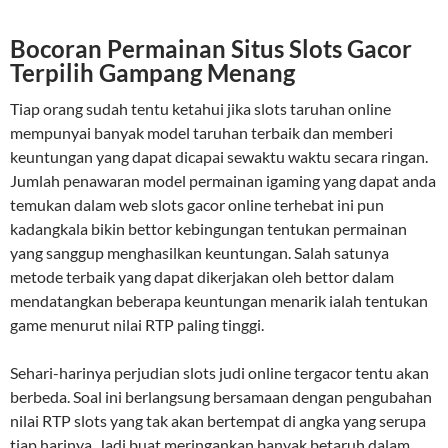
Bocoran Permainan Situs Slots Gacor
Terpilih Gampang Menang
Tiap orang sudah tentu ketahui jika slots taruhan online
mempunyai banyak model taruhan terbaik dan memberi
keuntungan yang dapat dicapai sewaktu waktu secara ringan.
Jumlah penawaran model permainan igaming yang dapat anda
temukan dalam web slots gacor online terhebat ini pun
kadangkala bikin bettor kebingungan tentukan permainan
yang sanggup menghasilkan keuntungan. Salah satunya
metode terbaik yang dapat dikerjakan oleh bettor dalam
mendatangkan beberapa keuntungan menarik ialah tentukan
game menurut nilai RTP paling tinggi.
Sehari-harinya perjudian slots judi online tergacor tentu akan
berbeda. Soal ini berlangsung bersamaan dengan pengubahan
nilai RTP slots yang tak akan bertempat di angka yang serupa
tiap harinya. Jadi buat meringankan banyak betaruh dalam