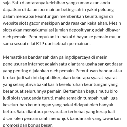
saja. Satu diantaranya kelebihan yang cuman akan anda
dapatkan di dalam permainan beting sah in yakni peluang
dalam mencapai keuntungan memberikan keuntungan di
website slots gacor meskipun anda rasakan kekalahan. Mesin
slots akan mengakumulasi jumlah deposit yang udah dibayar
oleh pemain. Penumpukan itu bakal dibayar ke pemain mujur
sama sesuai nilai RTP dari sebuah permainan.
Memastikan bandar sah dan paling dipercaya di mesin
penelusuran internet adalah satu diantara usaha sangat dasar
yang penting dijalankan oleh pemain. Pemutusan bandar atau
broker judi sah ini dapat dikerjakan beberapa syarat-syarat
yang selanjutnya bakal kasih keseluruhan keuntungan yang
besar buat seluruhnya pemain. Bertambah bagus mutu biro
judi slots yang anda turuti, maka semakin tumpah ruah juga
keseluruhan keuntungan yang bakal didapat oleh banyak
bettor. Satu diantara persyaratan terhebat yang kerap kali
dicari oleh pemain ialah menunjuk bandar sah yang tawarkan
promosi dan bonus besar.