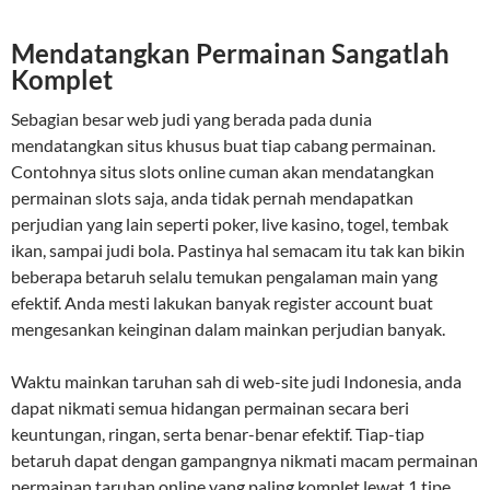
Mendatangkan Permainan Sangatlah
Komplet
Sebagian besar web judi yang berada pada dunia
mendatangkan situs khusus buat tiap cabang permainan.
Contohnya situs slots online cuman akan mendatangkan
permainan slots saja, anda tidak pernah mendapatkan
perjudian yang lain seperti poker, live kasino, togel, tembak
ikan, sampai judi bola. Pastinya hal semacam itu tak kan bikin
beberapa betaruh selalu temukan pengalaman main yang
efektif. Anda mesti lakukan banyak register account buat
mengesankan keinginan dalam mainkan perjudian banyak.
Waktu mainkan taruhan sah di web-site judi Indonesia, anda
dapat nikmati semua hidangan permainan secara beri
keuntungan, ringan, serta benar-benar efektif. Tiap-tiap
betaruh dapat dengan gampangnya nikmati macam permainan
permainan taruhan online yang paling komplet lewat 1 tipe