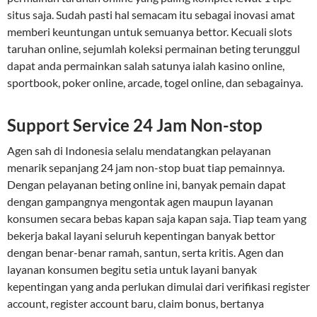
situs saja. Sudah pasti hal semacam itu sebagai inovasi amat
memberi keuntungan untuk semuanya bettor. Kecuali slots
taruhan online, sejumlah koleksi permainan beting terunggul
dapat anda permainkan salah satunya ialah kasino online,
sportbook, poker online, arcade, togel online, dan sebagainya.
Support Service 24 Jam Non-stop
Agen sah di Indonesia selalu mendatangkan pelayanan
menarik sepanjang 24 jam non-stop buat tiap pemainnya.
Dengan pelayanan beting online ini, banyak pemain dapat
dengan gampangnya mengontak agen maupun layanan
konsumen secara bebas kapan saja kapan saja. Tiap team yang
bekerja bakal layani seluruh kepentingan banyak bettor
dengan benar-benar ramah, santun, serta kritis. Agen dan
layanan konsumen begitu setia untuk layani banyak
kepentingan yang anda perlukan dimulai dari verifikasi register
account, register account baru, claim bonus, bertanya