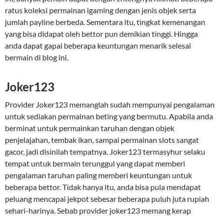
ratus koleksi permainan igaming dengan jenis objek serta
jumlah payline berbeda. Sementara itu, tingkat kemenangan
yang bisa didapat oleh bettor pun demikian tinggi. Hingga
anda dapat gapai beberapa keuntungan menarik selesai
bermain di blog ini.
Joker123
Provider Joker123 memanglah sudah mempunyai pengalaman
untuk sediakan permainan beting yang bermutu. Apabila anda
berminat untuk permainkan taruhan dengan objek
penjelajahan, tembak ikan, sampai permainan slots sangat
gacor, jadi disinilah tempatnya. Joker123 termasyhur selaku
tempat untuk bermain terunggul yang dapat memberi
pengalaman taruhan paling memberi keuntungan untuk
beberapa bettor. Tidak hanya itu, anda bisa pula mendapat
peluang mencapai jekpot sebesar beberapa puluh juta rupiah
sehari-harinya. Sebab provider joker123 memang kerap