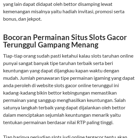
yang lain dapat didapat oleh bettor disamping lewat
kemenangan misalnya yaitu hadiah invitasi, promosi serta
bonus, dan jekpot.
Bocoran Permainan Situs Slots Gacor
Terunggul Gampang Menang
Tiap-tiap orang sudah pasti ketahui kalau slots taruhan online
punyai sangat banyak tipe taruhan terbaik serta beri
keuntungan yang dapat dijangkau kapan waktu dengan
mudah. Jumlah penawaran tipe permainan igaming yang dapat
anda peroleh di website slots gacor online terunggul ini
kadang-kadang bikin bettor kebingungan memastikan
permainan yang sanggup menghasilkan keuntungan. Salah
satunya langkah terbaik yang dapat dijalankan oleh bettor
dalam menciptakan sejumlah keuntungan menarik yaitu
tentukan permainan berdasar nilai RTP paling tinggi.
Tiap harinya perjudian slots judi online tergacor tentu akan