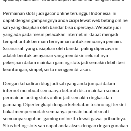
Permainan slots judi gacor online terunggul Indonesia ini
dapat dengan gampangnya anda cicipi lewat web beting online
sah yang disajikan oleh bandar bisa dipercaya. Website judi
yang ada pada mesin pelacakan internet ini dapat menjadi
tempat untuk bermain ternyaman untuk semuanya pemain.
Sarana sah yang disiapkan oleh bandar paling dipercaya ini
adalah bentuk pelayanan yang membikin seluruhnya
pekerjaan dalam mainkan gaming slots jadi semakin lebih beri
keuntungan, simpel, serta menggembirakan.
Dengan kehadiran blog judi sah yang anda jumpai dalam
internet membuat semuanya betaruh bisa mainkan semua
permainan beting slots online jadi semakin ringkas dan
gampang. Diperlengkapi dengan kehebatan technologi terkini
bakal mempermudah semuanya pemain buat nikmati
semuanya suguhan igaming online itu lewat gawai pribadinya.
Situs beting slots sah dapat anda akses dengan ringan gunakan