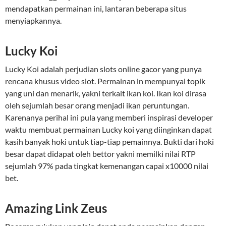
mendapatkan permainan ini, lantaran beberapa situs
menyiapkannya.
Lucky Koi
Lucky Koi adalah perjudian slots online gacor yang punya
rencana khusus video slot. Permainan in mempunyai topik
yang uni dan menarik, yakni terkait ikan koi. Ikan koi dirasa
oleh sejumlah besar orang menjadi ikan peruntungan.
Karenanya perihal ini pula yang memberi inspirasi developer
waktu membuat permainan Lucky koi yang diinginkan dapat
kasih banyak hoki untuk tiap-tiap pemainnya. Bukti dari hoki
besar dapat didapat oleh bettor yakni memilki nilai RTP
sejumlah 97% pada tingkat kemenangan capai x10000 nilai
bet.
Amazing Link Zeus