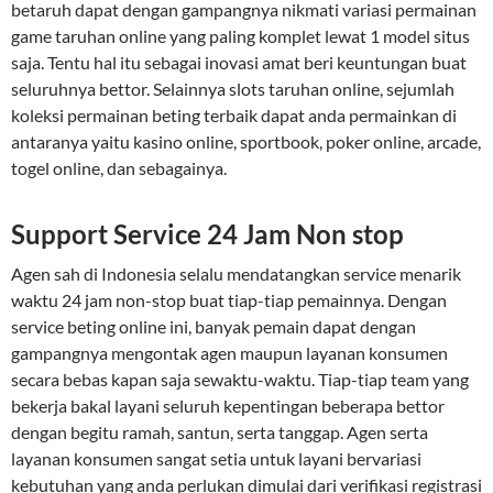
betaruh dapat dengan gampangnya nikmati variasi permainan
game taruhan online yang paling komplet lewat 1 model situs
saja. Tentu hal itu sebagai inovasi amat beri keuntungan buat
seluruhnya bettor. Selainnya slots taruhan online, sejumlah
koleksi permainan beting terbaik dapat anda permainkan di
antaranya yaitu kasino online, sportbook, poker online, arcade,
togel online, dan sebagainya.
Support Service 24 Jam Non stop
Agen sah di Indonesia selalu mendatangkan service menarik
waktu 24 jam non-stop buat tiap-tiap pemainnya. Dengan
service beting online ini, banyak pemain dapat dengan
gampangnya mengontak agen maupun layanan konsumen
secara bebas kapan saja sewaktu-waktu. Tiap-tiap team yang
bekerja bakal layani seluruh kepentingan beberapa bettor
dengan begitu ramah, santun, serta tanggap. Agen serta
layanan konsumen sangat setia untuk layani bervariasi
kebutuhan yang anda perlukan dimulai dari verifikasi registrasi