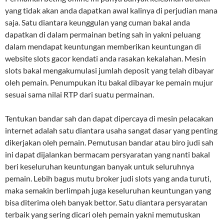
yang tidak akan anda dapatkan awal kalinya di perjudian mana
saja. Satu diantara keunggulan yang cuman bakal anda
dapatkan di dalam permainan beting sah in yakni peluang
dalam mendapat keuntungan memberikan keuntungan di
website slots gacor kendati anda rasakan kekalahan. Mesin
slots bakal mengakumulasi jumlah deposit yang telah dibayar
oleh pemain. Penumpukan itu bakal dibayar ke pemain mujur
sesuai sama nilai RTP dari suatu permainan.
Tentukan bandar sah dan dapat dipercaya di mesin pelacakan
internet adalah satu diantara usaha sangat dasar yang penting
dikerjakan oleh pemain. Pemutusan bandar atau biro judi sah
ini dapat dijalankan bermacam persyaratan yang nanti bakal
beri keseluruhan keuntungan banyak untuk seluruhnya
pemain. Lebih bagus mutu broker judi slots yang anda turuti,
maka semakin berlimpah juga keseluruhan keuntungan yang
bisa diterima oleh banyak bettor. Satu diantara persyaratan
terbaik yang sering dicari oleh pemain yakni memutuskan