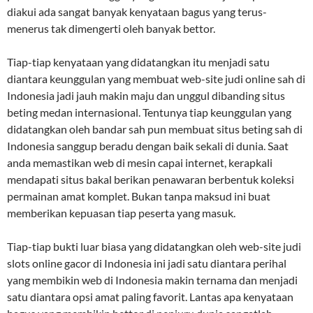
diakui ada sangat banyak kenyataan bagus yang terus-
menerus tak dimengerti oleh banyak bettor.
Tiap-tiap kenyataan yang didatangkan itu menjadi satu
diantara keunggulan yang membuat web-site judi online sah di
Indonesia jadi jauh makin maju dan unggul dibanding situs
beting medan internasional. Tentunya tiap keunggulan yang
didatangkan oleh bandar sah pun membuat situs beting sah di
Indonesia sanggup beradu dengan baik sekali di dunia. Saat
anda memastikan web di mesin capai internet, kerapkali
mendapati situs bakal berikan penawaran berbentuk koleksi
permainan amat komplet. Bukan tanpa maksud ini buat
memberikan kepuasan tiap peserta yang masuk.
Tiap-tiap bukti luar biasa yang didatangkan oleh web-site judi
slots online gacor di Indonesia ini jadi satu diantara perihal
yang membikin web di Indonesia makin ternama dan menjadi
satu diantara opsi amat paling favorit. Lantas apa kenyataan