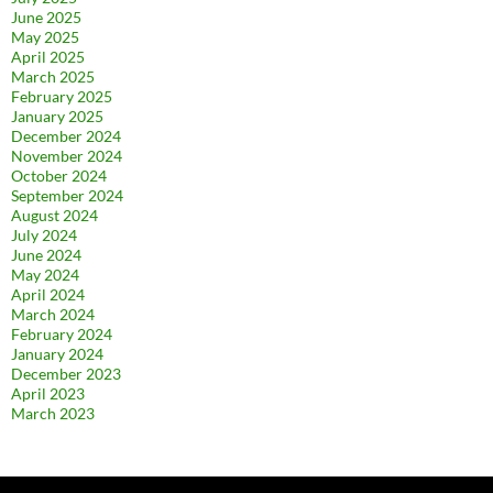
June 2025
May 2025
April 2025
March 2025
February 2025
January 2025
December 2024
November 2024
October 2024
September 2024
August 2024
July 2024
June 2024
May 2024
April 2024
March 2024
February 2024
January 2024
December 2023
April 2023
March 2023