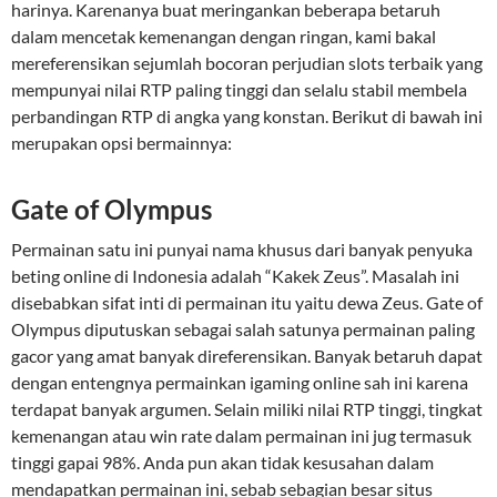
harinya. Karenanya buat meringankan beberapa betaruh
dalam mencetak kemenangan dengan ringan, kami bakal
mereferensikan sejumlah bocoran perjudian slots terbaik yang
mempunyai nilai RTP paling tinggi dan selalu stabil membela
perbandingan RTP di angka yang konstan. Berikut di bawah ini
merupakan opsi bermainnya:
Gate of Olympus
Permainan satu ini punyai nama khusus dari banyak penyuka
beting online di Indonesia adalah “Kakek Zeus”. Masalah ini
disebabkan sifat inti di permainan itu yaitu dewa Zeus. Gate of
Olympus diputuskan sebagai salah satunya permainan paling
gacor yang amat banyak direferensikan. Banyak betaruh dapat
dengan entengnya permainkan igaming online sah ini karena
terdapat banyak argumen. Selain miliki nilai RTP tinggi, tingkat
kemenangan atau win rate dalam permainan ini jug termasuk
tinggi gapai 98%. Anda pun akan tidak kesusahan dalam
mendapatkan permainan ini, sebab sebagian besar situs