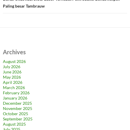
Paling besar Tambrauw
Archives
August 2026
July 2026
June 2026
May 2026
April 2026
March 2026
February 2026
January 2026
December 2025
November 2025
October 2025
September 2025
August 2025
July 2025