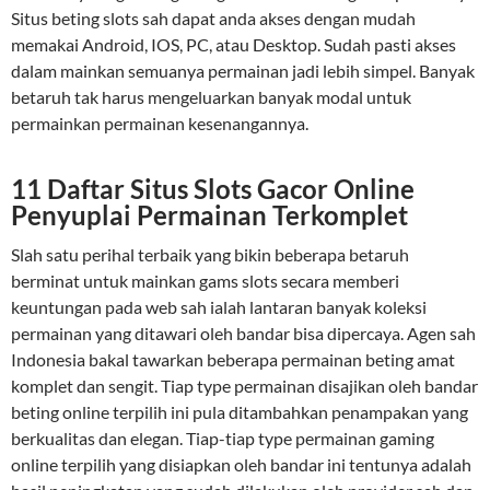
Situs beting slots sah dapat anda akses dengan mudah
memakai Android, IOS, PC, atau Desktop. Sudah pasti akses
dalam mainkan semuanya permainan jadi lebih simpel. Banyak
betaruh tak harus mengeluarkan banyak modal untuk
permainkan permainan kesenangannya.
11 Daftar Situs Slots Gacor Online
Penyuplai Permainan Terkomplet
Slah satu perihal terbaik yang bikin beberapa betaruh
berminat untuk mainkan gams slots secara memberi
keuntungan pada web sah ialah lantaran banyak koleksi
permainan yang ditawari oleh bandar bisa dipercaya. Agen sah
Indonesia bakal tawarkan beberapa permainan beting amat
komplet dan sengit. Tiap type permainan disajikan oleh bandar
beting online terpilih ini pula ditambahkan penampakan yang
berkualitas dan elegan. Tiap-tiap type permainan gaming
online terpilih yang disiapkan oleh bandar ini tentunya adalah