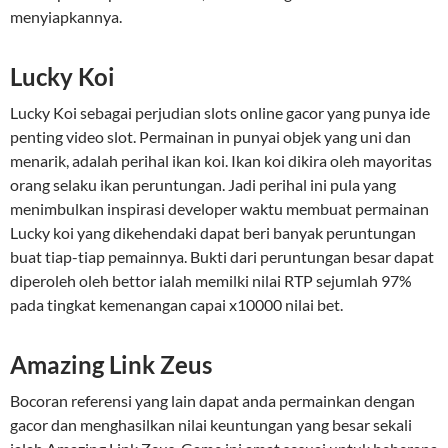
menyiapkannya.
Lucky Koi
Lucky Koi sebagai perjudian slots online gacor yang punya ide
penting video slot. Permainan in punyai objek yang uni dan
menarik, adalah perihal ikan koi. Ikan koi dikira oleh mayoritas
orang selaku ikan peruntungan. Jadi perihal ini pula yang
menimbulkan inspirasi developer waktu membuat permainan
Lucky koi yang dikehendaki dapat beri banyak peruntungan
buat tiap-tiap pemainnya. Bukti dari peruntungan besar dapat
diperoleh oleh bettor ialah memilki nilai RTP sejumlah 97%
pada tingkat kemenangan capai x10000 nilai bet.
Amazing Link Zeus
Bocoran referensi yang lain dapat anda permainkan dengan
gacor dan menghasilkan nilai keuntungan yang besar sekali