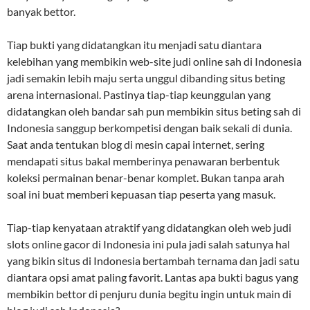
banyak bettor.
Tiap bukti yang didatangkan itu menjadi satu diantara
kelebihan yang membikin web-site judi online sah di Indonesia
jadi semakin lebih maju serta unggul dibanding situs beting
arena internasional. Pastinya tiap-tiap keunggulan yang
didatangkan oleh bandar sah pun membikin situs beting sah di
Indonesia sanggup berkompetisi dengan baik sekali di dunia.
Saat anda tentukan blog di mesin capai internet, sering
mendapati situs bakal memberinya penawaran berbentuk
koleksi permainan benar-benar komplet. Bukan tanpa arah
soal ini buat memberi kepuasan tiap peserta yang masuk.
Tiap-tiap kenyataan atraktif yang didatangkan oleh web judi
slots online gacor di Indonesia ini pula jadi salah satunya hal
yang bikin situs di Indonesia bertambah ternama dan jadi satu
diantara opsi amat paling favorit. Lantas apa bukti bagus yang
membikin bettor di penjuru dunia begitu ingin untuk main di