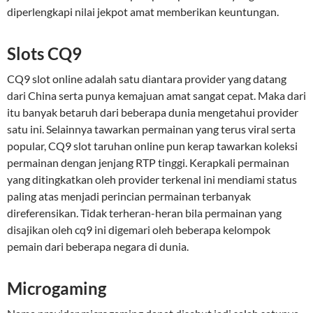
diperlengkapi nilai jekpot amat memberikan keuntungan.
Slots CQ9
CQ9 slot online adalah satu diantara provider yang datang
dari China serta punya kemajuan amat sangat cepat. Maka dari
itu banyak betaruh dari beberapa dunia mengetahui provider
satu ini. Selainnya tawarkan permainan yang terus viral serta
popular, CQ9 slot taruhan online pun kerap tawarkan koleksi
permainan dengan jenjang RTP tinggi. Kerapkali permainan
yang ditingkatkan oleh provider terkenal ini mendiami status
paling atas menjadi perincian permainan terbanyak
direferensikan. Tidak terheran-heran bila permainan yang
disajikan oleh cq9 ini digemari oleh beberapa kelompok
pemain dari beberapa negara di dunia.
Microgaming