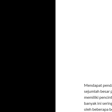
Mendapat pendap
sejumlah besar p
memiliki pencint
banyak ini serin
oleh beberapa be