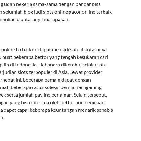
ng udah bekerja sama-sama dengan bandar bisa
 sejumlah blog judi slots online gacor online terbaik
mainkan diantaranya merupakan:
online terbaik ini dapat menjadi satu diantaranya
ik buat beberapa bettor yang tengah kesukaran cari
pilih di Indonesia. Habanero diketahui selaku satu
erjudian slots terpopuler di Asia. Lewat provider
erhebat ini, beberapa pemain dapat dengan
ati beberapa ratus koleksi permainan igaming
ek serta jumlah payline berlainan. Selain tersebut,
gan yang bisa diterima oleh bettor pun demikian
da dapat capai beberapa keuntungan menarik sehabis
i.