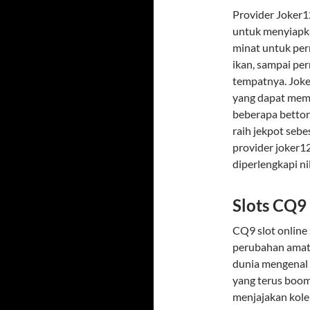
Provider Joker
untuk menyiapka
minat untuk per
ikan, sampai per
tempatnya. Joke
yang dapat mem
beberapa bettor
raih jekpot sebe
provider joker
diperlengkapi n
Slots CQ9
CQ9 slot online 
perubahan amat 
dunia mengenal 
yang terus boom
menjajakan kole