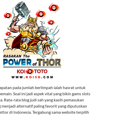
atan pada jumlah berlimpah ialah hasrat untuk
emain. Soal ini jadi aspek vital yang bikin gams slots
a. Rata-rata blog judi sah yang kasih pemasukan
g menjadi alternatif paling favorit yang diputuskan
ttor di Indonesia. Tergabung sama website terpilih