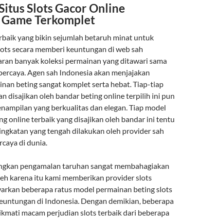
Situs Slots Gacor Online
 Game Terkomplet
erbaik yang bikin sejumlah betaruh minat untuk
ots secara memberi keuntungan di web sah
ran banyak koleksi permainan yang ditawari sama
percaya. Agen sah Indonesia akan menjajakan
nan beting sangat komplet serta hebat. Tiap-tiap
disajikan oleh bandar beting online terpilih ini pun
enampilan yang berkualitas dan elegan. Tiap model
 online terbaik yang disajikan oleh bandar ini tentu
ningkatan yang tengah dilakukan oleh provider sah
rcaya di dunia.
gkan pengamalan taruhan sangat membahagiakan
leh karena itu kami memberikan provider slots
warkan beberapa ratus model permainan beting slots
untungan di Indonesia. Dengan demikian, beberapa
ikmati macam perjudian slots terbaik dari beberapa