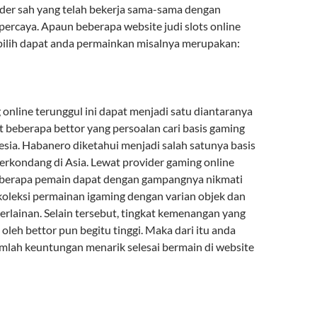
er sah yang telah bekerja sama-sama dengan
percaya. Apaun beberapa website judi slots online
rpilih dapat anda permainkan misalnya merupakan:
online terunggul ini dapat menjadi satu diantaranya
at beberapa bettor yang persoalan cari basis gaming
nesia. Habanero diketahui menjadi salah satunya basis
terkondang di Asia. Lewat provider gaming online
beberapa pemain dapat dengan gampangnya nikmati
koleksi permainan igaming dengan varian objek dan
erlainan. Selain tersebut, tingkat kemenangan yang
oleh bettor pun begitu tinggi. Maka dari itu anda
umlah keuntungan menarik selesai bermain di website