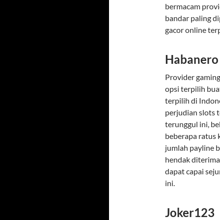
bermacam provid
bandar paling di
gacor online te
Habanero
Provider gaming 
opsi terpilih bu
terpilih di Indo
perjudian slots 
terunggul ini, 
beberapa ratus 
jumlah payline b
hendak diterima 
dapat capai sej
ini.
Joker123