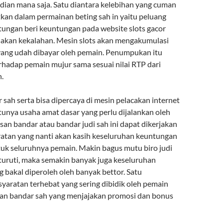
udian mana saja. Satu diantara kelebihan yang cuman
kan dalam permainan beting sah in yaitu peluang
tungan beri keuntungan pada website slots gacor
sakan kekalahan. Mesin slots akan mengakumulasi
yang udah dibayar oleh pemain. Penumpukan itu
erhadap pemain mujur sama sesuai nilai RTP dari
.
sah serta bisa dipercaya di mesin pelacakan internet
tunya usaha amat dasar yang perlu dijalankan oleh
an bandar atau bandar judi sah ini dapat dikerjakan
ratan yang nanti akan kasih keseluruhan keuntungan
uk seluruhnya pemain. Makin bagus mutu biro judi
 turuti, maka semakin banyak juga keseluruhan
 bakal diperoleh oleh banyak bettor. Satu
syaratan terhebat yang sering dibidik oleh pemain
an bandar sah yang menjajakan promosi dan bonus