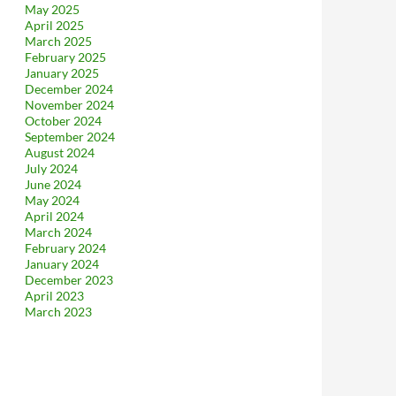
May 2025
April 2025
March 2025
February 2025
January 2025
December 2024
November 2024
October 2024
September 2024
August 2024
July 2024
June 2024
May 2024
April 2024
March 2024
February 2024
January 2024
December 2023
April 2023
March 2023