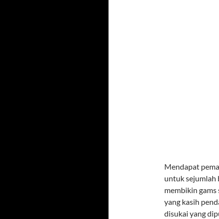
Mendapat pema
untuk sejumlah b
membikin gams s
yang kasih penda
disukai yang di