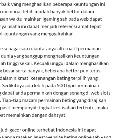
rbaik yang menghasilkan beberapa keuntungan ini
n membuat lebih mudah banyak bettor dalam
san waktu mainkan igaming sah pada web dapat
nya usaha ini dapat menjadi referensi amat tepat
i keuntungan yang menggairahkan.
ne sebagai satu diantaranya alternatif permainan
di dunia yang sanggup menghasilkan keuntungan
ah tinggi sekali. Kecuali unggul dalam menghasilkan
 besar serta banyak, beberapa bettor pun terus-
dalam nikmati kesenangan beting terpilih yang
Sedikitnya ada lebih pada 500 type permainan
ng dapat anda permainkan dengan senang di web slots
a. Tiap-tiap macam permainan beting yang disajikan
 pasti mempunyai tingkat kesusahan tertentu, maka
apat memainkan dengan dahsyat.
judi gacor online terhebat Indonesia ini dapat
a anda rasakan lewat website beting online sah yang