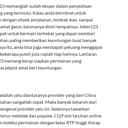
123 memanglah sudah eksper dalam penyediaan
g yang bermutu. Kalau anda berminat untuk
 dengan obyek perjalanan, tembak ikan, sampai
 amat gacor, karenanya disini tempatnya. Joker123
mpat untuk bermain terhebat yang dapat memberi
uhan paling memberikan keuntungan buat banyak
anya itu, anda bisa juga mendapati peluang menggapai
beberapa puluh juta rupiah tiap harinya. Lantaran
123 memang kerap siapkan permainan yang
lai jekpot amat beri keuntungan.
adalah satu diantaranya provider yang dari China
rubahan sangatlah cepat. Maka banyak betaruh dari
engenal provider satu ini. Selainnya tawarkan
terus meledak dan popular, CQ9 slot taruhan online
n koleksi permainan dengan kelas RTP tinggi. Kerap