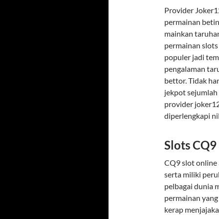
Provider Joker
permainan betin
mainkan taruhan
permainan slots
populer jadi te
pengalaman tar
bettor. Tidak h
jekpot sejumlah 
provider joker
diperlengkapi ni
Slots CQ9
CQ9 slot online 
serta miliki pe
pelbagai dunia m
permainan yang 
kerap menjajaka