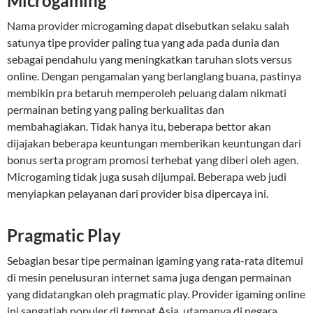
Microgaming
Nama provider microgaming dapat disebutkan selaku salah
satunya tipe provider paling tua yang ada pada dunia dan
sebagai pendahulu yang meningkatkan taruhan slots versus
online. Dengan pengamalan yang berlanglang buana, pastinya
membikin pra betaruh memperoleh peluang dalam nikmati
permainan beting yang paling berkualitas dan
membahagiakan. Tidak hanya itu, beberapa bettor akan
dijajakan beberapa keuntungan memberikan keuntungan dari
bonus serta program promosi terhebat yang diberi oleh agen.
Microgaming tidak juga susah dijumpai. Beberapa web judi
menyiapkan pelayanan dari provider bisa dipercaya ini.
Pragmatic Play
Sebagian besar tipe permainan igaming yang rata-rata ditemui
di mesin penelusuran internet sama juga dengan permainan
yang didatangkan oleh pragmatic play. Provider igaming online
ini sangatlah populer di tempat Asia, utamanya di negara