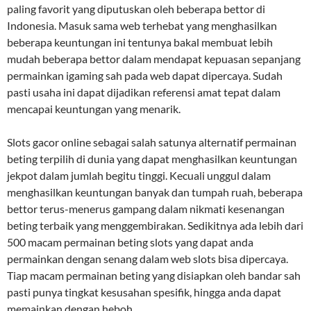
paling favorit yang diputuskan oleh beberapa bettor di
Indonesia. Masuk sama web terhebat yang menghasilkan
beberapa keuntungan ini tentunya bakal membuat lebih
mudah beberapa bettor dalam mendapat kepuasan sepanjang
permainkan igaming sah pada web dapat dipercaya. Sudah
pasti usaha ini dapat dijadikan referensi amat tepat dalam
mencapai keuntungan yang menarik.
Slots gacor online sebagai salah satunya alternatif permainan
beting terpilih di dunia yang dapat menghasilkan keuntungan
jekpot dalam jumlah begitu tinggi. Kecuali unggul dalam
menghasilkan keuntungan banyak dan tumpah ruah, beberapa
bettor terus-menerus gampang dalam nikmati kesenangan
beting terbaik yang menggembirakan. Sedikitnya ada lebih dari
500 macam permainan beting slots yang dapat anda
permainkan dengan senang dalam web slots bisa dipercaya.
Tiap macam permainan beting yang disiapkan oleh bandar sah
pasti punya tingkat kesusahan spesifik, hingga anda dapat
memainkan dengan heboh.