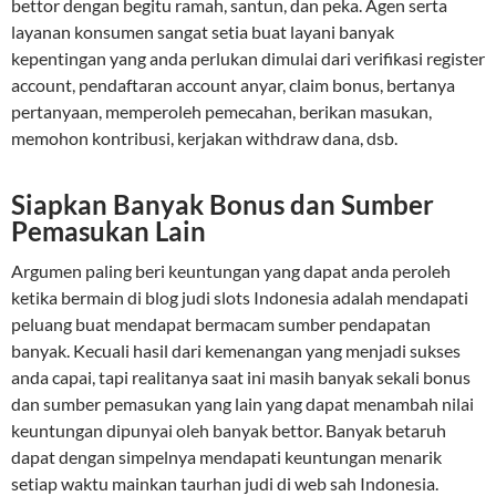
bettor dengan begitu ramah, santun, dan peka. Agen serta
layanan konsumen sangat setia buat layani banyak
kepentingan yang anda perlukan dimulai dari verifikasi register
account, pendaftaran account anyar, claim bonus, bertanya
pertanyaan, memperoleh pemecahan, berikan masukan,
memohon kontribusi, kerjakan withdraw dana, dsb.
Siapkan Banyak Bonus dan Sumber
Pemasukan Lain
Argumen paling beri keuntungan yang dapat anda peroleh
ketika bermain di blog judi slots Indonesia adalah mendapati
peluang buat mendapat bermacam sumber pendapatan
banyak. Kecuali hasil dari kemenangan yang menjadi sukses
anda capai, tapi realitanya saat ini masih banyak sekali bonus
dan sumber pemasukan yang lain yang dapat menambah nilai
keuntungan dipunyai oleh banyak bettor. Banyak betaruh
dapat dengan simpelnya mendapati keuntungan menarik
setiap waktu mainkan taurhan judi di web sah Indonesia.