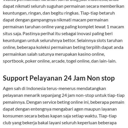
dapat nikmati seluruh suguhan permainan secara memberikan
keuntungan, ringan, dan begitu ringkas. Tiap-tiap betaruh
dapat dengan gampangnya nikmati macam permainan
permainan taruhan online yang paling komplet lewat 1 macam
situs saja. Pastinya perihal itu sebagai inovasi paling beri
keuntungan untuk seluruhnya bettor. Selainnya slots taruhan
online, beberapa koleksi permainan beting terpilih dapat anda
permainkan salah satunya merupakan kasino online,
sportbook, poker online, arcade, togel online, dan lain-lain.
Support Pelayanan 24 Jam Non stop
Agen sah di Indonesia terus-menerus mendatangkan
pelayanan menarik sepanjang 24 jam non-stop untuk tiap-tiap
pemainnya. Dengan service beting online ini, beberapa pemain
dapat dengan entengnya mengabari agen maupun layanan
konsumen secara bebas kapan saja setiap waktu. Tiap-tiap
club yang bekerja bakal layani seluruh keperluan beberapa