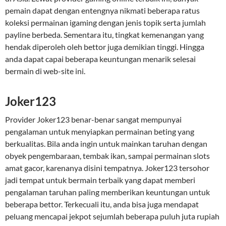
pemain dapat dengan entengnya nikmati beberapa ratus
koleksi permainan igaming dengan jenis topik serta jumlah
payline berbeda. Sementara itu, tingkat kemenangan yang
hendak diperoleh oleh bettor juga demikian tinggi. Hingga
anda dapat capai beberapa keuntungan menarik selesai
bermain di web-site ini.
Joker123
Provider Joker123 benar-benar sangat mempunyai
pengalaman untuk menyiapkan permainan beting yang
berkualitas. Bila anda ingin untuk mainkan taruhan dengan
obyek pengembaraan, tembak ikan, sampai permainan slots
amat gacor, karenanya disini tempatnya. Joker123 tersohor
jadi tempat untuk bermain terbaik yang dapat memberi
pengalaman taruhan paling memberikan keuntungan untuk
beberapa bettor. Terkecuali itu, anda bisa juga mendapat
peluang mencapai jekpot sejumlah beberapa puluh juta rupiah