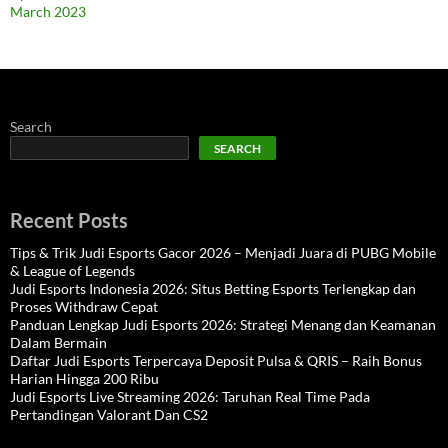
March 2023
Search
SEARCH
Recent Posts
Tips & Trik Judi Esports Gacor 2026 – Menjadi Juara di PUBG Mobile
& League of Legends
Judi Esports Indonesia 2026: Situs Betting Esports Terlengkap dan
Proses Withdraw Cepat
Panduan Lengkap Judi Esports 2026: Strategi Menang dan Keamanan
Dalam Bermain
Daftar Judi Esports Terpercaya Deposit Pulsa & QRIS – Raih Bonus
Harian Hingga 200 Ribu
Judi Esports Live Streaming 2026: Taruhan Real Time Pada
Pertandingan Valorant Dan CS2