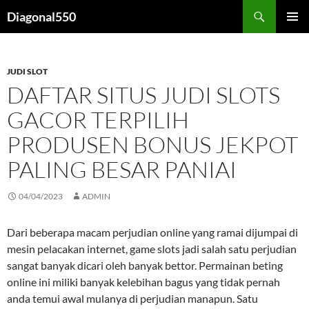
Search
Diagonal550
SKIP
PRIMAR
TO
MENU
CONTENT
JUDI SLOT
DAFTAR SITUS JUDI SLOTS
GACOR TERPILIH
PRODUSEN BONUS JEKPOT
PALING BESAR PANIAI
04/04/2023
ADMIN
Dari beberapa macam perjudian online yang ramai dijumpai di
mesin pelacakan internet, game slots jadi salah satu perjudian
sangat banyak dicari oleh banyak bettor. Permainan beting
online ini miliki banyak kelebihan bagus yang tidak pernah
anda temui awal mulanya di perjudian manapun. Satu