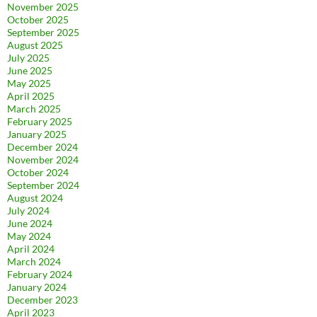
November 2025
October 2025
September 2025
August 2025
July 2025
June 2025
May 2025
April 2025
March 2025
February 2025
January 2025
December 2024
November 2024
October 2024
September 2024
August 2024
July 2024
June 2024
May 2024
April 2024
March 2024
February 2024
January 2024
December 2023
April 2023