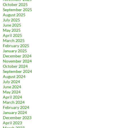
October 2025
September 2025
August 2025
July 2025
June 2025
May 2025
April 2025
March 2025
February 2025
January 2025
December 2024
November 2024
October 2024
September 2024
August 2024
July 2024
June 2024
May 2024
April 2024
March 2024
February 2024
January 2024
December 2023
April 2023
March 2023