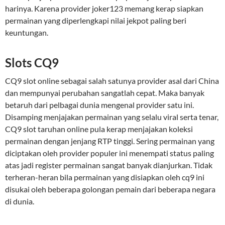
harinya. Karena provider joker123 memang kerap siapkan
permainan yang diperlengkapi nilai jekpot paling beri
keuntungan.
Slots CQ9
CQ9 slot online sebagai salah satunya provider asal dari China
dan mempunyai perubahan sangatlah cepat. Maka banyak
betaruh dari pelbagai dunia mengenal provider satu ini.
Disamping menjajakan permainan yang selalu viral serta tenar,
CQ9 slot taruhan online pula kerap menjajakan koleksi
permainan dengan jenjang RTP tinggi. Sering permainan yang
diciptakan oleh provider populer ini menempati status paling
atas jadi register permainan sangat banyak dianjurkan. Tidak
terheran-heran bila permainan yang disiapkan oleh cq9 ini
disukai oleh beberapa golongan pemain dari beberapa negara
di dunia.