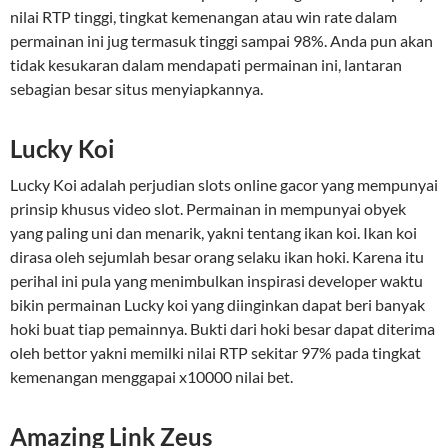
nilai RTP tinggi, tingkat kemenangan atau win rate dalam
permainan ini jug termasuk tinggi sampai 98%. Anda pun akan
tidak kesukaran dalam mendapati permainan ini, lantaran
sebagian besar situs menyiapkannya.
Lucky Koi
Lucky Koi adalah perjudian slots online gacor yang mempunyai
prinsip khusus video slot. Permainan in mempunyai obyek
yang paling uni dan menarik, yakni tentang ikan koi. Ikan koi
dirasa oleh sejumlah besar orang selaku ikan hoki. Karena itu
perihal ini pula yang menimbulkan inspirasi developer waktu
bikin permainan Lucky koi yang diinginkan dapat beri banyak
hoki buat tiap pemainnya. Bukti dari hoki besar dapat diterima
oleh bettor yakni memilki nilai RTP sekitar 97% pada tingkat
kemenangan menggapai x10000 nilai bet.
Amazing Link Zeus