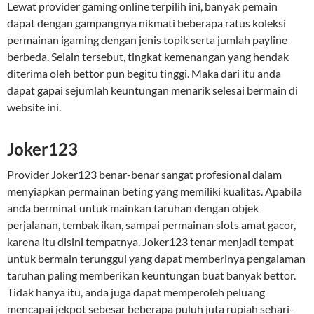
Lewat provider gaming online terpilih ini, banyak pemain
dapat dengan gampangnya nikmati beberapa ratus koleksi
permainan igaming dengan jenis topik serta jumlah payline
berbeda. Selain tersebut, tingkat kemenangan yang hendak
diterima oleh bettor pun begitu tinggi. Maka dari itu anda
dapat gapai sejumlah keuntungan menarik selesai bermain di
website ini.
Joker123
Provider Joker123 benar-benar sangat profesional dalam
menyiapkan permainan beting yang memiliki kualitas. Apabila
anda berminat untuk mainkan taruhan dengan objek
perjalanan, tembak ikan, sampai permainan slots amat gacor,
karena itu disini tempatnya. Joker123 tenar menjadi tempat
untuk bermain terunggul yang dapat memberinya pengalaman
taruhan paling memberikan keuntungan buat banyak bettor.
Tidak hanya itu, anda juga dapat memperoleh peluang
mencapai jekpot sebesar beberapa puluh juta rupiah sehari-