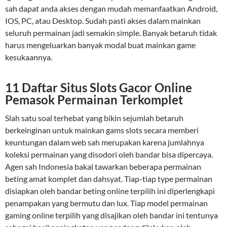
sah dapat anda akses dengan mudah memanfaatkan Android,
IOS, PC, atau Desktop. Sudah pasti akses dalam mainkan
seluruh permainan jadi semakin simple. Banyak betaruh tidak
harus mengeluarkan banyak modal buat mainkan game
kesukaannya.
11 Daftar Situs Slots Gacor Online
Pemasok Permainan Terkomplet
Slah satu soal terhebat yang bikin sejumlah betaruh
berkeinginan untuk mainkan gams slots secara memberi
keuntungan dalam web sah merupakan karena jumlahnya
koleksi permainan yang disodori oleh bandar bisa dipercaya.
Agen sah Indonesia bakal tawarkan beberapa permainan
beting amat komplet dan dahsyat. Tiap-tiap type permainan
disiapkan oleh bandar beting online terpilih ini diperlengkapi
penampakan yang bermutu dan lux. Tiap model permainan
gaming online terpilih yang disajikan oleh bandar ini tentunya