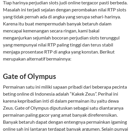
Tiap harinya perjudian slots judi online tergacor pasti berbeda.
Masalah ini terjadi sejalan dengan perombakan nilai RTP slots
yang tidak pernah ada di angka yang serupa sehari-harinya.
Karena itu buat mempermudah banyak betaruh dalam
mencapai kemenangan secara ringan, kami bakal
menganjurkan sejumlah bocoran perjudian slots terunggul
yang mempunyai nilai RTP paling tinggi dan terus stabil
menjaga prosentase RTP di angka yang konstan. Berikut
merupakan alternatif bermainnya:
Gate of Olympus
Permainan satu ini miliki sapaan pribadi dari beberapa pecinta
beting online di Indonesia adalah “Kakek Zeus”. Perihal ini
karena kepribadian inti di dalam permainan itu yaitu dewa
Zeus. Gate of Olympus diputuskan sebagai satu diantaranya
permainan paling gacor yang amat banyak direferensikan.
Banyak betaruh dapat dengan entengnya permainkan igaming
online sah ini lantaran terdapat banyak argumen. Selain punyai