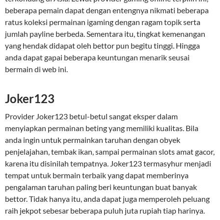
beberapa pemain dapat dengan entengnya nikmati beberapa
ratus koleksi permainan igaming dengan ragam topik serta
jumlah payline berbeda. Sementara itu, tingkat kemenangan
yang hendak didapat oleh bettor pun begitu tinggi. Hingga
anda dapat gapai beberapa keuntungan menarik seusai
bermain di web ini.
Joker123
Provider Joker123 betul-betul sangat eksper dalam
menyiapkan permainan beting yang memiliki kualitas. Bila
anda ingin untuk permainkan taruhan dengan obyek
penjelajahan, tembak ikan, sampai permainan slots amat gacor,
karena itu disinilah tempatnya. Joker123 termasyhur menjadi
tempat untuk bermain terbaik yang dapat memberinya
pengalaman taruhan paling beri keuntungan buat banyak
bettor. Tidak hanya itu, anda dapat juga memperoleh peluang
raih jekpot sebesar beberapa puluh juta rupiah tiap harinya.