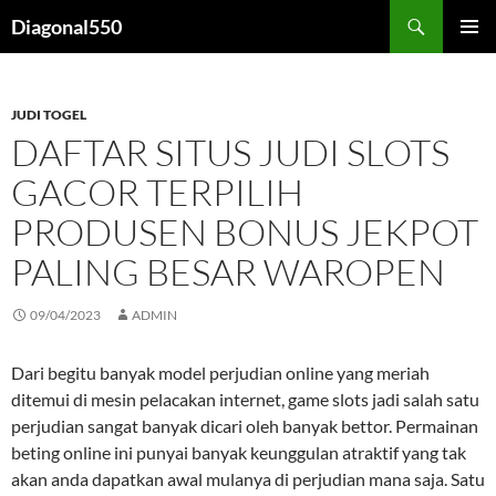
Search
Diagonal550
SKIP
PRIMAR
TO
MENU
CONTENT
JUDI TOGEL
DAFTAR SITUS JUDI SLOTS
GACOR TERPILIH
PRODUSEN BONUS JEKPOT
PALING BESAR WAROPEN
09/04/2023
ADMIN
Dari begitu banyak model perjudian online yang meriah
ditemui di mesin pelacakan internet, game slots jadi salah satu
perjudian sangat banyak dicari oleh banyak bettor. Permainan
beting online ini punyai banyak keunggulan atraktif yang tak
akan anda dapatkan awal mulanya di perjudian mana saja. Satu