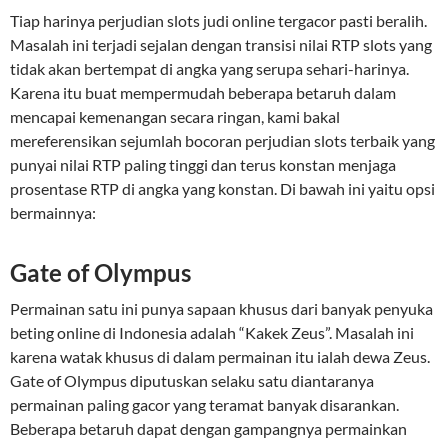
Tiap harinya perjudian slots judi online tergacor pasti beralih.
Masalah ini terjadi sejalan dengan transisi nilai RTP slots yang
tidak akan bertempat di angka yang serupa sehari-harinya.
Karena itu buat mempermudah beberapa betaruh dalam
mencapai kemenangan secara ringan, kami bakal
mereferensikan sejumlah bocoran perjudian slots terbaik yang
punyai nilai RTP paling tinggi dan terus konstan menjaga
prosentase RTP di angka yang konstan. Di bawah ini yaitu opsi
bermainnya:
Gate of Olympus
Permainan satu ini punya sapaan khusus dari banyak penyuka
beting online di Indonesia adalah “Kakek Zeus”. Masalah ini
karena watak khusus di dalam permainan itu ialah dewa Zeus.
Gate of Olympus diputuskan selaku satu diantaranya
permainan paling gacor yang teramat banyak disarankan.
Beberapa betaruh dapat dengan gampangnya permainkan