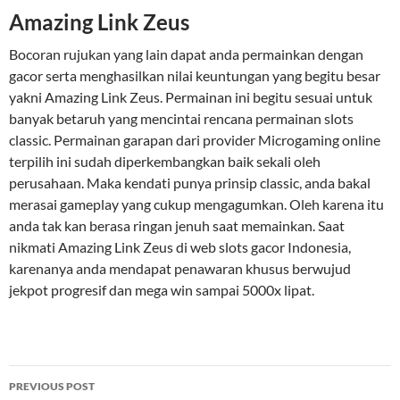
Amazing Link Zeus
Bocoran rujukan yang lain dapat anda permainkan dengan
gacor serta menghasilkan nilai keuntungan yang begitu besar
yakni Amazing Link Zeus. Permainan ini begitu sesuai untuk
banyak betaruh yang mencintai rencana permainan slots
classic. Permainan garapan dari provider Microgaming online
terpilih ini sudah diperkembangkan baik sekali oleh
perusahaan. Maka kendati punya prinsip classic, anda bakal
merasai gameplay yang cukup mengagumkan. Oleh karena itu
anda tak kan berasa ringan jenuh saat memainkan. Saat
nikmati Amazing Link Zeus di web slots gacor Indonesia,
karenanya anda mendapat penawaran khusus berwujud
jekpot progresif dan mega win sampai 5000x lipat.
Post
PREVIOUS POST