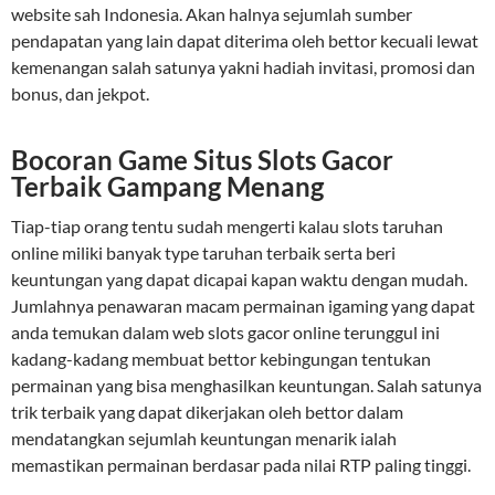
website sah Indonesia. Akan halnya sejumlah sumber
pendapatan yang lain dapat diterima oleh bettor kecuali lewat
kemenangan salah satunya yakni hadiah invitasi, promosi dan
bonus, dan jekpot.
Bocoran Game Situs Slots Gacor
Terbaik Gampang Menang
Tiap-tiap orang tentu sudah mengerti kalau slots taruhan
online miliki banyak type taruhan terbaik serta beri
keuntungan yang dapat dicapai kapan waktu dengan mudah.
Jumlahnya penawaran macam permainan igaming yang dapat
anda temukan dalam web slots gacor online terunggul ini
kadang-kadang membuat bettor kebingungan tentukan
permainan yang bisa menghasilkan keuntungan. Salah satunya
trik terbaik yang dapat dikerjakan oleh bettor dalam
mendatangkan sejumlah keuntungan menarik ialah
memastikan permainan berdasar pada nilai RTP paling tinggi.