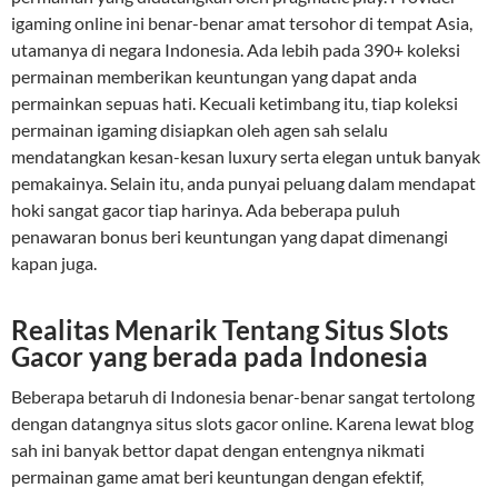
igaming online ini benar-benar amat tersohor di tempat Asia,
utamanya di negara Indonesia. Ada lebih pada 390+ koleksi
permainan memberikan keuntungan yang dapat anda
permainkan sepuas hati. Kecuali ketimbang itu, tiap koleksi
permainan igaming disiapkan oleh agen sah selalu
mendatangkan kesan-kesan luxury serta elegan untuk banyak
pemakainya. Selain itu, anda punyai peluang dalam mendapat
hoki sangat gacor tiap harinya. Ada beberapa puluh
penawaran bonus beri keuntungan yang dapat dimenangi
kapan juga.
Realitas Menarik Tentang Situs Slots
Gacor yang berada pada Indonesia
Beberapa betaruh di Indonesia benar-benar sangat tertolong
dengan datangnya situs slots gacor online. Karena lewat blog
sah ini banyak bettor dapat dengan entengnya nikmati
permainan game amat beri keuntungan dengan efektif,