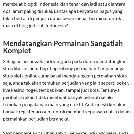
membuat blog di Indonesia kian tenar dan jadi satu diantara
opsi amat paling disukai. Lantas apa kenyataan bagus yang
bikin bettor di penjuru dunia benar-benar berminat untuk
main di blog judi sah Indonesia?
Mendatangkan Permainan Sangatlah
Komplet
Sebagian besar web judi yang ada pada dunia mendatangkan
situs khusus buat tiap-tiap cabang permainan. Umpamanya
situs slots online cuma bakal mendatangkan permainan slots
saja, anda tak akan temukan perjudian yang lain seperti poker,
live kasino, togel, tembak ikan, sampai judi bola. Tentunya
perihal itu akan tidak membuat banyak betaruh selalu
temukan pengalaman main yang efektif. Anda mesti kerjakan
banyak register account untuk memberi kepuasan nafsu dalam
permainkan perjudian beraneka.
Saat permainkan taruhan sah di web-site judi Indonesia, anda