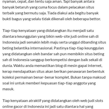
nyaman, cepat, dan tentu saja aman. Tapi banyak antara
banyak betaruh yang cuma focus dalam pelacakan situs
terbaik yang bermutu saja. Tiada diakui ada begitu banyak
bukti bagus yang selalu tidak dikenali oleh beberapa bettor.
Tiap-tiap kenyataan yang didatangkan itu menjadi satu
diantara keunggulan yang bikin web-site judi online sah di
Indonesia jadi semakin lebih maju serta unggul dibanding situs
beting belantika internasional. Pastinya tiap-tiap keunggulan
yang didatangkan oleh bandar sah pun membikin situs beting
sah di Indonesia sanggup berkompetisi dengan baik sekali di
dunia. Waktu anda memastikan blog di mesin gapai internet,
kerap mendapatkan situs akan berikan penawaran berbentuk
koleksi permainan benar-benar komplet. Bukan tanpa maksud
soal ini untuk memberi kepuasan tiap-tiap anggota yang
masuk.
Tiap kenyataan atraktif yang didatangkan oleh web judi slots
online gacor di Indonesia ini jadi satu diantara hal yang