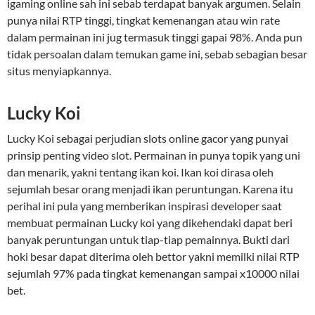
igaming online sah ini sebab terdapat banyak argumen. Selain
punya nilai RTP tinggi, tingkat kemenangan atau win rate
dalam permainan ini jug termasuk tinggi gapai 98%. Anda pun
tidak persoalan dalam temukan game ini, sebab sebagian besar
situs menyiapkannya.
Lucky Koi
Lucky Koi sebagai perjudian slots online gacor yang punyai
prinsip penting video slot. Permainan in punya topik yang uni
dan menarik, yakni tentang ikan koi. Ikan koi dirasa oleh
sejumlah besar orang menjadi ikan peruntungan. Karena itu
perihal ini pula yang memberikan inspirasi developer saat
membuat permainan Lucky koi yang dikehendaki dapat beri
banyak peruntungan untuk tiap-tiap pemainnya. Bukti dari
hoki besar dapat diterima oleh bettor yakni memilki nilai RTP
sejumlah 97% pada tingkat kemenangan sampai x10000 nilai
bet.