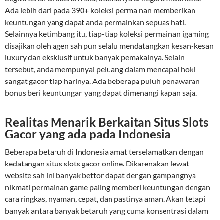
Ada lebih dari pada 390+ koleksi permainan memberikan
keuntungan yang dapat anda permainkan sepuas hati.
Selainnya ketimbang itu, tiap-tiap koleksi permainan igaming
disajikan oleh agen sah pun selalu mendatangkan kesan-kesan
luxury dan eksklusif untuk banyak pemakainya. Selain
tersebut, anda mempunyai peluang dalam mencapai hoki
sangat gacor tiap harinya. Ada beberapa puluh penawaran
bonus beri keuntungan yang dapat dimenangi kapan saja.
Realitas Menarik Berkaitan Situs Slots
Gacor yang ada pada Indonesia
Beberapa betaruh di Indonesia amat terselamatkan dengan
kedatangan situs slots gacor online. Dikarenakan lewat
website sah ini banyak bettor dapat dengan gampangnya
nikmati permainan game paling memberi keuntungan dengan
cara ringkas, nyaman, cepat, dan pastinya aman. Akan tetapi
banyak antara banyak betaruh yang cuma konsentrasi dalam