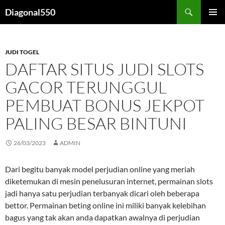
Search
Diagonal550
SKIP
PRIMAR
TO
MENU
CONTENT
JUDI TOGEL
DAFTAR SITUS JUDI SLOTS
GACOR TERUNGGUL
PEMBUAT BONUS JEKPOT
PALING BESAR BINTUNI
26/03/2023
ADMIN
Dari begitu banyak model perjudian online yang meriah
diketemukan di mesin penelusuran internet, permainan slots
jadi hanya satu perjudian terbanyak dicari oleh beberapa
bettor. Permainan beting online ini miliki banyak kelebihan
bagus yang tak akan anda dapatkan awalnya di perjudian