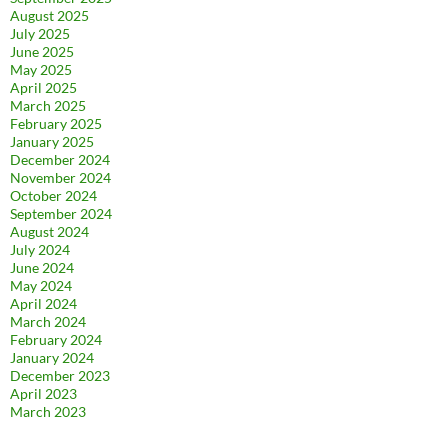
August 2025
July 2025
June 2025
May 2025
April 2025
March 2025
February 2025
January 2025
December 2024
November 2024
October 2024
September 2024
August 2024
July 2024
June 2024
May 2024
April 2024
March 2024
February 2024
January 2024
December 2023
April 2023
March 2023