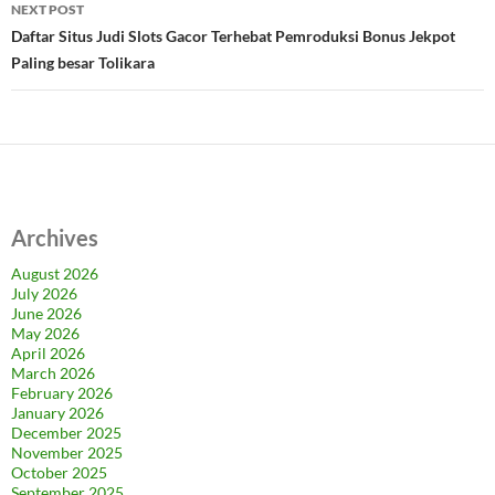
NEXT POST
Daftar Situs Judi Slots Gacor Terhebat Pemroduksi Bonus Jekpot
Paling besar Tolikara
Archives
August 2026
July 2026
June 2026
May 2026
April 2026
March 2026
February 2026
January 2026
December 2025
November 2025
October 2025
September 2025