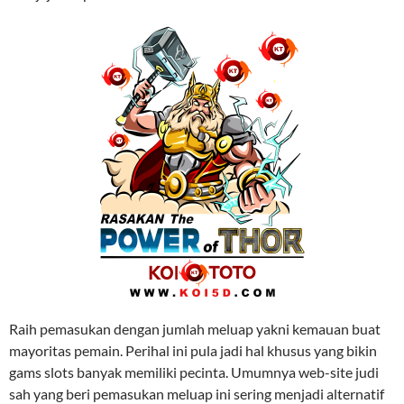
Raih pemasukan dengan jumlah meluap yakni kemauan buat
mayoritas pemain. Perihal ini pula jadi hal khusus yang bikin
gams slots banyak memiliki pecinta. Umumnya web-site judi
sah yang beri pemasukan meluap ini sering menjadi alternatif