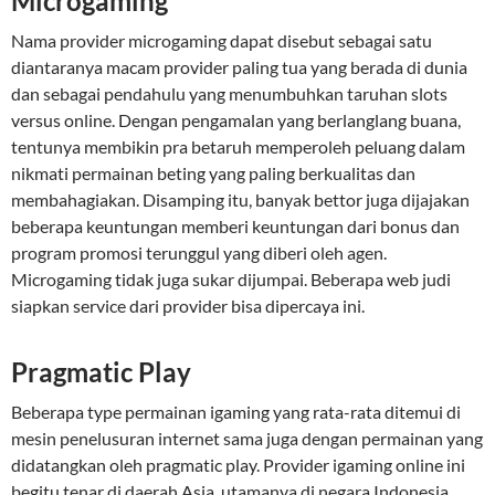
Microgaming
Nama provider microgaming dapat disebut sebagai satu
diantaranya macam provider paling tua yang berada di dunia
dan sebagai pendahulu yang menumbuhkan taruhan slots
versus online. Dengan pengamalan yang berlanglang buana,
tentunya membikin pra betaruh memperoleh peluang dalam
nikmati permainan beting yang paling berkualitas dan
membahagiakan. Disamping itu, banyak bettor juga dijajakan
beberapa keuntungan memberi keuntungan dari bonus dan
program promosi terunggul yang diberi oleh agen.
Microgaming tidak juga sukar dijumpai. Beberapa web judi
siapkan service dari provider bisa dipercaya ini.
Pragmatic Play
Beberapa type permainan igaming yang rata-rata ditemui di
mesin penelusuran internet sama juga dengan permainan yang
didatangkan oleh pragmatic play. Provider igaming online ini
begitu tenar di daerah Asia, utamanya di negara Indonesia.