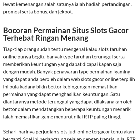
lewat kemenangan salah satunya ialah hadiah pertandingan,
promosi serta bonus, dan jekpot.
Bocoran Permainan Situs Slots Gacor
Terhebat Ringan Menang
Tiap-tiap orang sudah tentu mengenal kalau slots taruhan
online punya begitu banyak type taruhan terunggul serta
memberikan keuntungan yang dapat dicapai kapan saja
dengan mudah. Banyak penawaran type permainan igaming
yang dapat anda peroleh dalam web slots gacor online terpilih
ini pula kadang bikin bettor kebingungan memastikan
permainan yang dapat menghasilkan keuntungan. Satu
diantaranya metode terunggul yang dapat dilaksanakan oleh
bettor dalam mendatangkan beberapa keuntungan menarik
ialah memastikan game menurut nilai RTP paling tinggi.
Sehari-harinya perjudian slots judi online tergacor tentu akan
berganti. Soal ini berlangsung sejalan dengan transisi nilai RTP