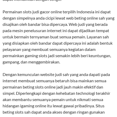
Permainan slots judi gacor online terpilih Indonesia ini dapat
dengan simpelnya anda cicipi lewat web beting online sah yang
disajikan oleh bandar bisa dipercaya. Web judi yang berada
pada mesin penelusuran internet ini dapat dijadikan tempat
untuk bermain ternyaman buat semua pemain. Layanan sah
yang disiapkan oleh bandar dapat dipercaya ini adalah bentuk
pelayanan yang membuat semuanya kegiatan dalam
permainkan gaming slots jadi semakin lebih beri keuntungan,
gampang, dan menggembirakan.
Dengan kemunculan website judi sah yang anda dapati pada
internet membuat semuanya betaruh bisa mainkan semua
permainan beting slots online jadi jauh makin efektif dan
simpel. Diperlengkapi dengan kehebatan technologi terakhir
akan membantu semuanya pemain untuk nikmati semua
hidangan igaming online itu lewat gawai pribadinya. Situs
beting slots sah dapat anda akses dengan ringan gunakan