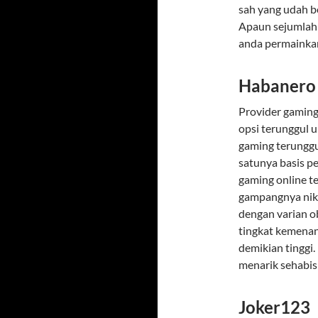
sah yang udah b
Apaun sejumlah w
anda permainka
Habanero
Provider gaming 
opsi terunggul 
gaming terunggul
satunya basis pe
gaming online t
gampangnya nikm
dengan varian ob
tingkat kemenan
demikian tinggi
menarik sehabis 
Joker123