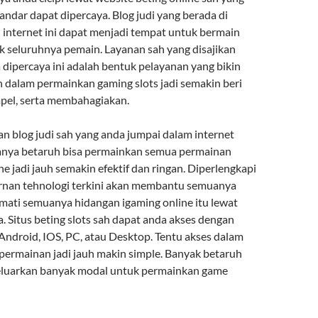
andar dapat dipercaya. Blog judi yang berada di
 internet ini dapat menjadi tempat untuk bermain
 seluruhnya pemain. Layanan sah yang disajikan
 dipercaya ini adalah bentuk pelayanan yang bikin
 dalam permainkan gaming slots jadi semakin beri
pel, serta membahagiakan.
n blog judi sah yang anda jumpai dalam internet
ya betaruh bisa permainkan semua permainan
ine jadi jauh semakin efektif dan ringan. Diperlengkapi
nan tehnologi terkini akan membantu semuanya
mati semuanya hidangan igaming online itu lewat
. Situs beting slots sah dapat anda akses dengan
Android, IOS, PC, atau Desktop. Tentu akses dalam
ermainan jadi jauh makin simple. Banyak betaruh
eluarkan banyak modal untuk permainkan game