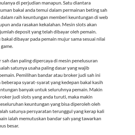
ulanya di perjudian manapun. Satu diantara
cuman bakal anda temui dalam permainan beting sah
g dalam raih keuntungan memberi keuntungan di web
aupun anda rasakan kekalahan. Mesin slots akan
umlah deposit yang telah dibayar oleh pemain.
bakal dibayar pada pemain mujur sama sesuai nilai
 game.
 sah dan paling dipercaya di mesin penelusuran
salah satunya usaha paling dasar yang wajib
pemain. Pemilihan bandar atau broker judi sah ini
n beberapa syarat-syarat yang kedepan bakal kasih
untungan banyak untuk seluruhnya pemain. Makin
roker judi slots yang anda turuti, maka makin
keseluruhan keuntungan yang bisa diperoleh oleh
alah satunya persyaratan terunggul yang kerap kali
main ialah memutuskan bandar sah yang tawarkan
us besar.