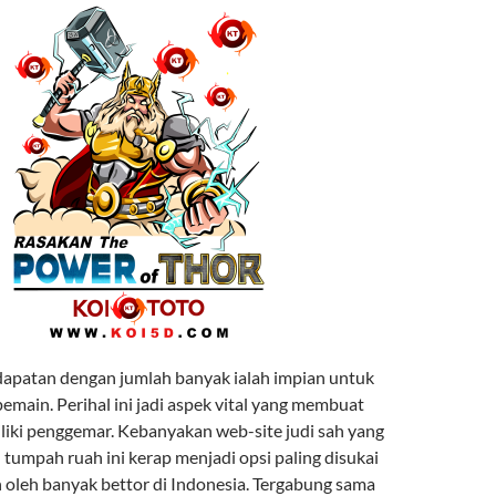
apatan dengan jumlah banyak ialah impian untuk
emain. Perihal ini jadi aspek vital yang membuat
liki penggemar. Kebanyakan web-site judi sah yang
tumpah ruah ini kerap menjadi opsi paling disukai
 oleh banyak bettor di Indonesia. Tergabung sama