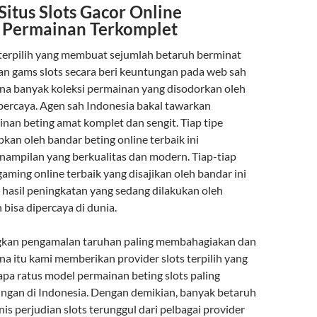
Situs Slots Gacor Online
 Permainan Terkomplet
 terpilih yang membuat sejumlah betaruh berminat
n gams slots secara beri keuntungan pada web sah
a banyak koleksi permainan yang disodorkan oleh
percaya. Agen sah Indonesia bakal tawarkan
nan beting amat komplet dan sengit. Tiap tipe
kan oleh bandar beting online terbaik ini
ampilan yang berkualitas dan modern. Tiap-tiap
aming online terbaik yang disajikan oleh bandar ini
 hasil peningkatan yang sedang dilakukan oleh
 bisa dipercaya di dunia.
kan pengamalan taruhan paling membahagiakan dan
ena itu kami memberikan provider slots terpilih yang
pa ratus model permainan beting slots paling
gan di Indonesia. Dengan demikian, banyak betaruh
nis perjudian slots terunggul dari pelbagai provider