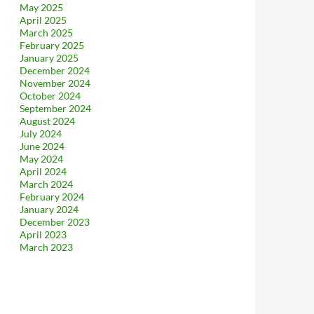
May 2025
April 2025
March 2025
February 2025
January 2025
December 2024
November 2024
October 2024
September 2024
August 2024
July 2024
June 2024
May 2024
April 2024
March 2024
February 2024
January 2024
December 2023
April 2023
March 2023