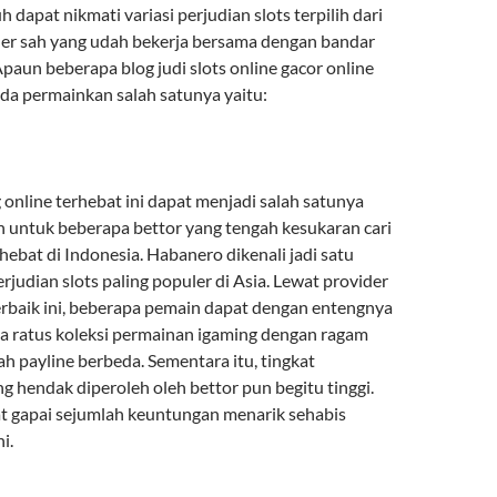
 dapat nikmati variasi perjudian slots terpilih dari
er sah yang udah bekerja bersama dengan bandar
Apaun beberapa blog judi slots online gacor online
nda permainkan salah satunya yaitu:
online terhebat ini dapat menjadi salah satunya
lih untuk beberapa bettor yang tengah kesukaran cari
hebat di Indonesia. Habanero dikenali jadi satu
erjudian slots paling populer di Asia. Lewat provider
erbaik ini, beberapa pemain dapat dengan entengnya
a ratus koleksi permainan igaming dengan ragam
ah payline berbeda. Sementara itu, tingkat
 hendak diperoleh oleh bettor pun begitu tinggi.
 gapai sejumlah keuntungan menarik sehabis
i.