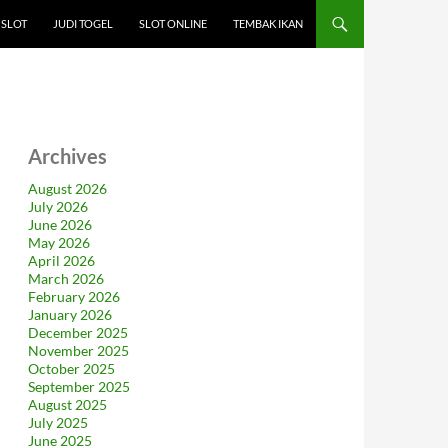
 SLOT
JUDI TOGEL
SLOT ONLINE
TEMBAK IKAN
Archives
August 2026
July 2026
June 2026
May 2026
April 2026
March 2026
February 2026
January 2026
December 2025
November 2025
October 2025
September 2025
August 2025
July 2025
June 2025