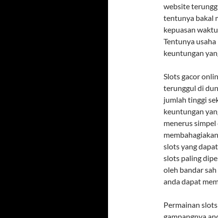
website terungg
tentunya bakal
kepuasan waktu 
Tentunya usaha i
keuntungan yan
Slots gacor onli
terunggul di du
jumlah tinggi se
keuntungan yang
menerus simpel d
membahagiakan. 
slots yang dapa
slots paling dip
oleh bandar sah 
anda dapat mem
Permainan slots 
gampangnya anda