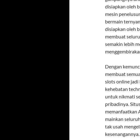
disiapkan oleh b
mesin penelusur
bermain ternyam
disiapkan oleh b
membuat seluruh
semakin lebih m
menggembiraka
Dengan kemuncul
membuat semua 
slots online jad
kehebatan tech
untuk nikmati s
pribadinya. Situ
memanfaatkan An
mainkan seluruh
tak usah menge
kesenangannya.