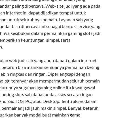
andar paling dipercaya. Web-site judi yang ada pada
an internet ini dapat dijadikan tempat untuk
an untuk seluruhnya pemain. Layanan sah yang
andar bisa dipercaya ini sebagai bentuk service yang
nya kesibukan dalam permainkan gaming slots jadi
emberikan keuntungan, simpel, serta
n.
an web judi sah yang anda dapati dalam internet
betaruh bisa mainkan semuanya permainan beting
i lebih ringkas dan ringan. Diperlengkapi dengan
nologi teranyar akan mempermudah seluruh pemain
eluruhnya suguhan igaming online itu lewat gawai
s beting slots sah dapat anda akses secara ringan
droid, IOS, PC, atau Desktop. Tentu akses dalam
 permainan jadi jauh makin simpel. Banyak betaruh
luarkan banyak modal buat mainkan game