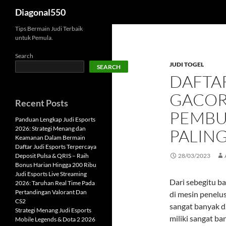
Search
Diagonal550
Tips Bermain Judi Terbaik
untuk Pemula.
Search
JUDI TOGEL
SEARCH
DAFTAR
GACOR
Recent Posts
PEMBU
Panduan Lengkap Judi Esports
2026: Strategi Menang dan
PALING
Keamanan Dalam Bermain
Daftar Judi Esports Terpercaya
Deposit Pulsa & QRIS – Raih
28/03/2023
Bonus Harian Hingga 200 Ribu
Judi Esports Live Streaming
Dari sebegitu b
2026: Taruhan Real Time Pada
Pertandingan Valorant Dan
di mesin penelus
CS2
sangat banyak di
Strategi Menang Judi Esports
miliki sangat ba
Mobile Legends & Dota 2 2026