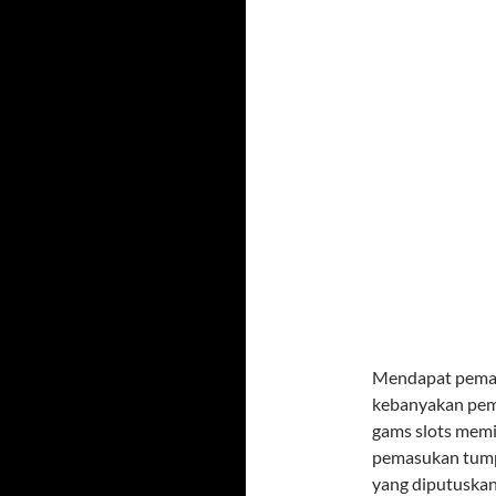
Mendapat pemas
kebanyakan pema
gams slots memil
pemasukan tumpah
yang diputuskan