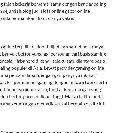
ng telah bekerja bersama-sama dengan bandar paling
 sejumlah blog judi slots online gacor online
 anda permainkan diantaranya yakni:
online terpilih ini dapat dijadikan satu diantaranya
t banyak bettor yang lagi persoalan cari basis gaming
onesia. Habanero dikenali selaku satu diantara basis
paling populer di Asia. Lewat provider gaming online
berapa pemain dapat dengan gampangnya nikmati
koleksi permainan igaming dengan macam topik serta
berlainan. Sementara itu, tingkat kemenangan yang
oleh bettor pun demikian tinggi. Maka dari itu anda
rapa keuntungan menarik seusai bermain di site ini.
123 memang sangat mempunyai pengalaman dalam