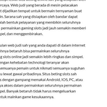
ercaya. Web judi yang berada di mesin pelacakan
pat dijadikan tempat untuk bermain ternyaman buat
. Sarana sah yang disiapkan oleh bandar dapat
dalah bentuk pelayanan yang membikin seluruhnya
 permainkan gaming slots jadi jauh semakin memberi
pel, dan menggembirakan.
an web judi sah yang anda dapati di dalam internet
hnya betaruh bisa permainkan seluruhnya
 slots online jadi semakin lebih ringkas dan simpel.
engan kehebatan technologi teranyar akan
emuanya pemain untuk nikmati semuanya suguhan
tu lewat gawai pribadinya. Situs beting slots sah
s dengan gampang memakai Android, IOS, PC, atau
ya akses dalam permainkan seluruhnya permainan
mpel. Banyak betaruh tidak harus mengeluarkan
ntuk mainkan game kesukaannya.