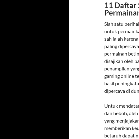
11 Daftar
Permainan
Slah satu perih
untuk permainka
sah ialah karen
paling dipercay
permainan betin
disajikan oleh b
penampilan yang 
gaming online te
hasil peningkata
dipercaya di dun
Untuk mendatan
dan heboh, oleh
yang menjajakan
memberikan keu
betaruh dapat ni