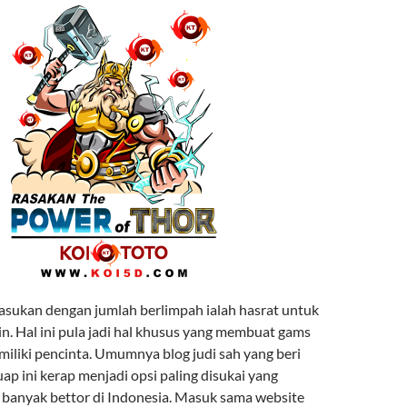
sukan dengan jumlah berlimpah ialah hasrat untuk
n. Hal ini pula jadi hal khusus yang membuat gams
miliki pencinta. Umumnya blog judi sah yang beri
p ini kerap menjadi opsi paling disukai yang
 banyak bettor di Indonesia. Masuk sama website