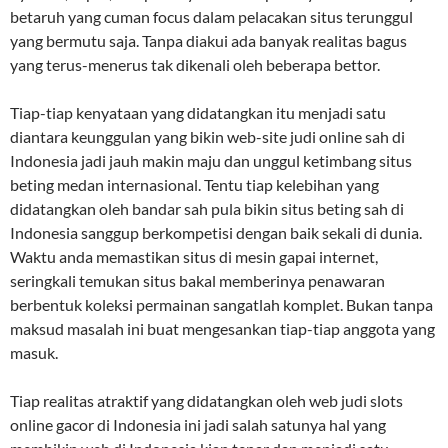
betaruh yang cuman focus dalam pelacakan situs terunggul
yang bermutu saja. Tanpa diakui ada banyak realitas bagus
yang terus-menerus tak dikenali oleh beberapa bettor.
Tiap-tiap kenyataan yang didatangkan itu menjadi satu
diantara keunggulan yang bikin web-site judi online sah di
Indonesia jadi jauh makin maju dan unggul ketimbang situs
beting medan internasional. Tentu tiap kelebihan yang
didatangkan oleh bandar sah pula bikin situs beting sah di
Indonesia sanggup berkompetisi dengan baik sekali di dunia.
Waktu anda memastikan situs di mesin gapai internet,
seringkali temukan situs bakal memberinya penawaran
berbentuk koleksi permainan sangatlah komplet. Bukan tanpa
maksud masalah ini buat mengesankan tiap-tiap anggota yang
masuk.
Tiap realitas atraktif yang didatangkan oleh web judi slots
online gacor di Indonesia ini jadi salah satunya hal yang