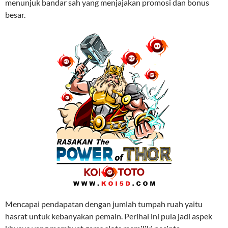
menunjuk bandar sah yang menjajakan promosi dan bonus
besar.
Mencapai pendapatan dengan jumlah tumpah ruah yaitu
hasrat untuk kebanyakan pemain. Perihal ini pula jadi aspek