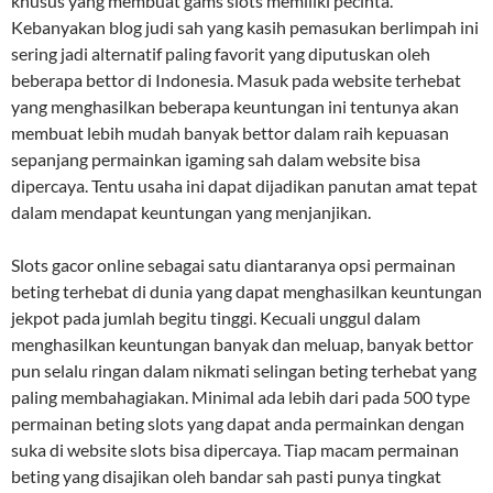
khusus yang membuat gams slots memiliki pecinta.
Kebanyakan blog judi sah yang kasih pemasukan berlimpah ini
sering jadi alternatif paling favorit yang diputuskan oleh
beberapa bettor di Indonesia. Masuk pada website terhebat
yang menghasilkan beberapa keuntungan ini tentunya akan
membuat lebih mudah banyak bettor dalam raih kepuasan
sepanjang permainkan igaming sah dalam website bisa
dipercaya. Tentu usaha ini dapat dijadikan panutan amat tepat
dalam mendapat keuntungan yang menjanjikan.
Slots gacor online sebagai satu diantaranya opsi permainan
beting terhebat di dunia yang dapat menghasilkan keuntungan
jekpot pada jumlah begitu tinggi. Kecuali unggul dalam
menghasilkan keuntungan banyak dan meluap, banyak bettor
pun selalu ringan dalam nikmati selingan beting terhebat yang
paling membahagiakan. Minimal ada lebih dari pada 500 type
permainan beting slots yang dapat anda permainkan dengan
suka di website slots bisa dipercaya. Tiap macam permainan
beting yang disajikan oleh bandar sah pasti punya tingkat