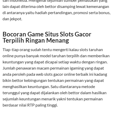
sah Indonesia. Mengenai sejumlah sumber pemasukan yang
lain dapat diterima oleh bettor disamping lewat kemenangan
di antaranya yaitu hadiah pertandingan, promosi serta bonus,
dan jekpot.
Bocoran Game Situs Slots Gacor
Terpilih Ringan Menang
Tiap-tiap orang sudah tentu mengerti kalau slots taruhan
online punya banyak model taruhan terpilih dan memberikan
keuntungan yang dapat dicapai setiap waktu dengan ringan.
Jumlah penawaran macam permainan igaming yang dapat
anda peroleh pada web slots gacor online terbaik ini kadang
bikin bettor kebingungan tentukan permainan yang dapat
menghasilkan keuntungan. Satu diantaranya metode
terunggul yang dapat dijalankan oleh bettor dalam hasilkan
sejumlah keuntungan menarik yakni tentukan permainan
berdasar nilai RTP paling tinggi.