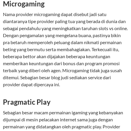
Microgaming
Nama provider microgaming dapat disebut jadi satu
diantaranya tipe provider paling tua yang berada di dunia dan
sebagai pendahulu yang meningkatkan taruhan slots vs online.
Dengan pengamalan yang mengelana buana, pastinya bikin
pra betaruh memperoleh peluang dalam nikmati permainan
beting yang bermutu serta membahagiakan. Terkecuali itu,
beberapa bettor akan dijajakan beberapa keuntungan
memberikan keuntungan dari bonus dan program promosi
terbaik yang diberi oleh agen. Microgaming tidak juga susah
ditemui. Sebagian besar blog judi sediakan service dari
provider dapat dipercaya ini.
Pragmatic Play
Sebagian besar macam permainan igaming yang kebanyakan
dijumpai di mesin pelacakan internet sama juga dengan
permainan yang didatangkan oleh pragmatic play. Provider