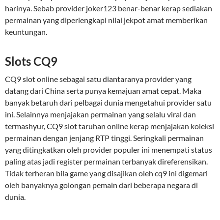
harinya. Sebab provider joker123 benar-benar kerap sediakan
permainan yang diperlengkapi nilai jekpot amat memberikan
keuntungan.
Slots CQ9
CQ9 slot online sebagai satu diantaranya provider yang
datang dari China serta punya kemajuan amat cepat. Maka
banyak betaruh dari pelbagai dunia mengetahui provider satu
ini. Selainnya menjajakan permainan yang selalu viral dan
termashyur, CQ9 slot taruhan online kerap menjajakan koleksi
permainan dengan jenjang RTP tinggi. Seringkali permainan
yang ditingkatkan oleh provider populer ini menempati status
paling atas jadi register permainan terbanyak direferensikan.
Tidak terheran bila game yang disajikan oleh cq9 ini digemari
oleh banyaknya golongan pemain dari beberapa negara di
dunia.