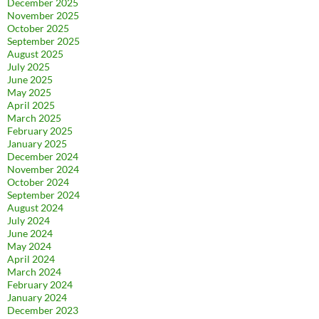
December 2025
November 2025
October 2025
September 2025
August 2025
July 2025
June 2025
May 2025
April 2025
March 2025
February 2025
January 2025
December 2024
November 2024
October 2024
September 2024
August 2024
July 2024
June 2024
May 2024
April 2024
March 2024
February 2024
January 2024
December 2023