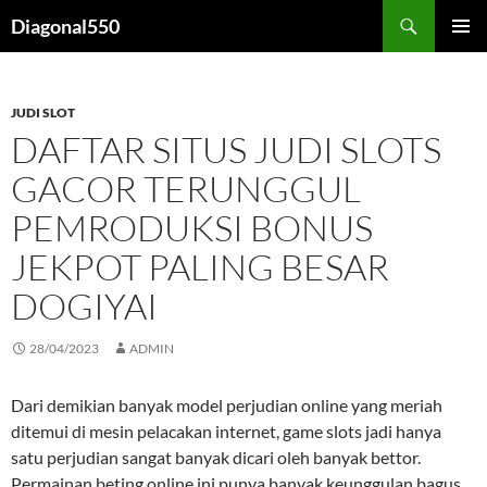
Search
Diagonal550
SKIP
PRIMAR
TO
MENU
CONTENT
JUDI SLOT
DAFTAR SITUS JUDI SLOTS
GACOR TERUNGGUL
PEMRODUKSI BONUS
JEKPOT PALING BESAR
DOGIYAI
28/04/2023
ADMIN
Dari demikian banyak model perjudian online yang meriah
ditemui di mesin pelacakan internet, game slots jadi hanya
satu perjudian sangat banyak dicari oleh banyak bettor.
Permainan beting online ini punya banyak keunggulan bagus