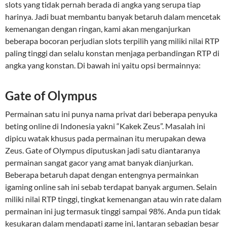
slots yang tidak pernah berada di angka yang serupa tiap
harinya. Jadi buat membantu banyak betaruh dalam mencetak
kemenangan dengan ringan, kami akan menganjurkan
beberapa bocoran perjudian slots terpilih yang miliki nilai RTP
paling tinggi dan selalu konstan menjaga perbandingan RTP di
angka yang konstan. Di bawah ini yaitu opsi bermainnya:
Gate of Olympus
Permainan satu ini punya nama privat dari beberapa penyuka
beting online di Indonesia yakni “Kakek Zeus”. Masalah ini
dipicu watak khusus pada permainan itu merupakan dewa
Zeus. Gate of Olympus diputuskan jadi satu diantaranya
permainan sangat gacor yang amat banyak dianjurkan.
Beberapa betaruh dapat dengan entengnya permainkan
igaming online sah ini sebab terdapat banyak argumen. Selain
miliki nilai RTP tinggi, tingkat kemenangan atau win rate dalam
permainan ini jug termasuk tinggi sampai 98%. Anda pun tidak
kesukaran dalam mendapati game ini, lantaran sebagian besar