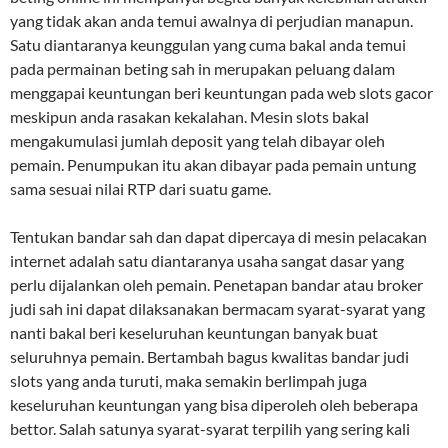
yang tidak akan anda temui awalnya di perjudian manapun.
Satu diantaranya keunggulan yang cuma bakal anda temui
pada permainan beting sah in merupakan peluang dalam
menggapai keuntungan beri keuntungan pada web slots gacor
meskipun anda rasakan kekalahan. Mesin slots bakal
mengakumulasi jumlah deposit yang telah dibayar oleh
pemain. Penumpukan itu akan dibayar pada pemain untung
sama sesuai nilai RTP dari suatu game.
Tentukan bandar sah dan dapat dipercaya di mesin pelacakan
internet adalah satu diantaranya usaha sangat dasar yang
perlu dijalankan oleh pemain. Penetapan bandar atau broker
judi sah ini dapat dilaksanakan bermacam syarat-syarat yang
nanti bakal beri keseluruhan keuntungan banyak buat
seluruhnya pemain. Bertambah bagus kwalitas bandar judi
slots yang anda turuti, maka semakin berlimpah juga
keseluruhan keuntungan yang bisa diperoleh oleh beberapa
bettor. Salah satunya syarat-syarat terpilih yang sering kali