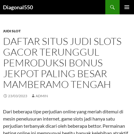
Search
Diagonal550
SKIP
PRIMAR
TO
MENU
CONTENT
JUDI SLOT
DAFTAR SITUS JUDI SLOTS
GACOR TERUNGGUL
PEMRODUKSI BONUS
JEKPOT PALING BESAR
MAMBERAMO TENGAH
23/03/2023
ADMIN
Dari beberapa tipe perjudian online yang meriah ditemui di
mesin penelusuran internet, game slots jadi hanya satu
perjudian terbanyak dicari oleh beberapa bettor. Permainan
beting online ini mempunyai begitu banyak kelebihan atraktif