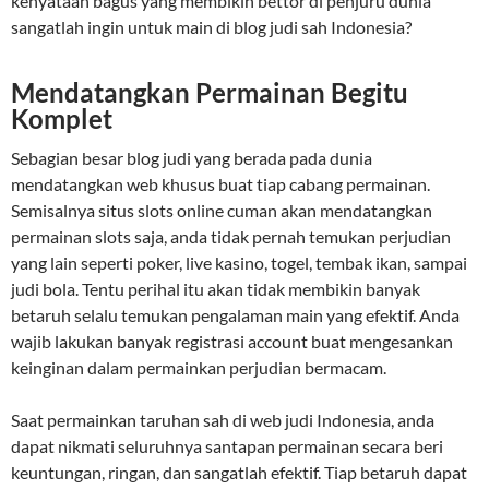
kenyataan bagus yang membikin bettor di penjuru dunia
sangatlah ingin untuk main di blog judi sah Indonesia?
Mendatangkan Permainan Begitu
Komplet
Sebagian besar blog judi yang berada pada dunia
mendatangkan web khusus buat tiap cabang permainan.
Semisalnya situs slots online cuman akan mendatangkan
permainan slots saja, anda tidak pernah temukan perjudian
yang lain seperti poker, live kasino, togel, tembak ikan, sampai
judi bola. Tentu perihal itu akan tidak membikin banyak
betaruh selalu temukan pengalaman main yang efektif. Anda
wajib lakukan banyak registrasi account buat mengesankan
keinginan dalam permainkan perjudian bermacam.
Saat permainkan taruhan sah di web judi Indonesia, anda
dapat nikmati seluruhnya santapan permainan secara beri
keuntungan, ringan, dan sangatlah efektif. Tiap betaruh dapat