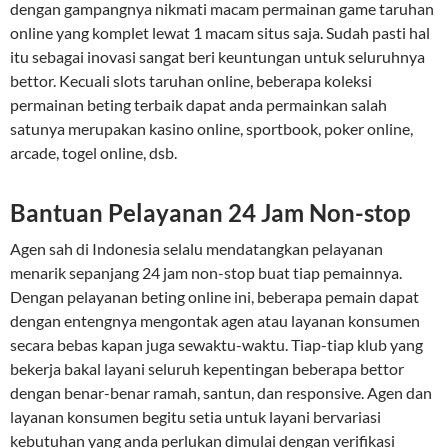
dengan gampangnya nikmati macam permainan game taruhan
online yang komplet lewat 1 macam situs saja. Sudah pasti hal
itu sebagai inovasi sangat beri keuntungan untuk seluruhnya
bettor. Kecuali slots taruhan online, beberapa koleksi
permainan beting terbaik dapat anda permainkan salah
satunya merupakan kasino online, sportbook, poker online,
arcade, togel online, dsb.
Bantuan Pelayanan 24 Jam Non-stop
Agen sah di Indonesia selalu mendatangkan pelayanan
menarik sepanjang 24 jam non-stop buat tiap pemainnya.
Dengan pelayanan beting online ini, beberapa pemain dapat
dengan entengnya mengontak agen atau layanan konsumen
secara bebas kapan juga sewaktu-waktu. Tiap-tiap klub yang
bekerja bakal layani seluruh kepentingan beberapa bettor
dengan benar-benar ramah, santun, dan responsive. Agen dan
layanan konsumen begitu setia untuk layani bervariasi
kebutuhan yang anda perlukan dimulai dengan verifikasi