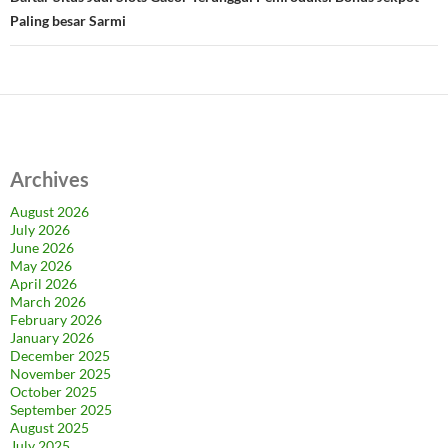
Paling besar Sarmi
Archives
August 2026
July 2026
June 2026
May 2026
April 2026
March 2026
February 2026
January 2026
December 2025
November 2025
October 2025
September 2025
August 2025
July 2025