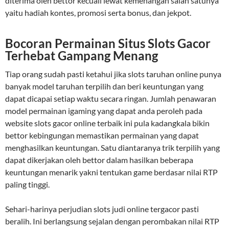
diterima oleh bettor kecuali lewat kemenangan salah satunya
yaitu hadiah kontes, promosi serta bonus, dan jekpot.
Bocoran Permainan Situs Slots Gacor
Terhebat Gampang Menang
Tiap orang sudah pasti ketahui jika slots taruhan online punya
banyak model taruhan terpilih dan beri keuntungan yang
dapat dicapai setiap waktu secara ringan. Jumlah penawaran
model permainan igaming yang dapat anda peroleh pada
website slots gacor online terbaik ini pula kadangkala bikin
bettor kebingungan memastikan permainan yang dapat
menghasilkan keuntungan. Satu diantaranya trik terpilih yang
dapat dikerjakan oleh bettor dalam hasilkan beberapa
keuntungan menarik yakni tentukan game berdasar nilai RTP
paling tinggi.
Sehari-harinya perjudian slots judi online tergacor pasti
beralih. Ini berlangsung sejalan dengan perombakan nilai RTP