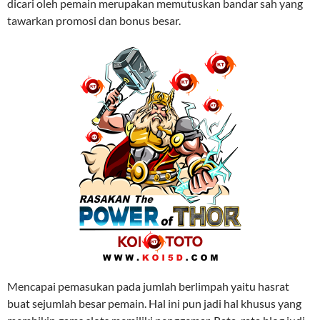
dicari oleh pemain merupakan memutuskan bandar sah yang
tawarkan promosi dan bonus besar.
Mencapai pemasukan pada jumlah berlimpah yaitu hasrat
buat sejumlah besar pemain. Hal ini pun jadi hal khusus yang