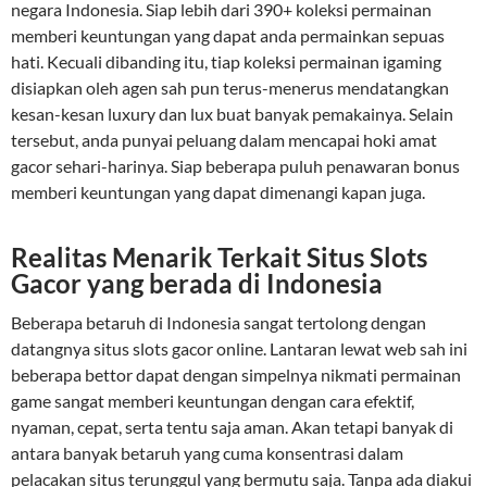
negara Indonesia. Siap lebih dari 390+ koleksi permainan
memberi keuntungan yang dapat anda permainkan sepuas
hati. Kecuali dibanding itu, tiap koleksi permainan igaming
disiapkan oleh agen sah pun terus-menerus mendatangkan
kesan-kesan luxury dan lux buat banyak pemakainya. Selain
tersebut, anda punyai peluang dalam mencapai hoki amat
gacor sehari-harinya. Siap beberapa puluh penawaran bonus
memberi keuntungan yang dapat dimenangi kapan juga.
Realitas Menarik Terkait Situs Slots
Gacor yang berada di Indonesia
Beberapa betaruh di Indonesia sangat tertolong dengan
datangnya situs slots gacor online. Lantaran lewat web sah ini
beberapa bettor dapat dengan simpelnya nikmati permainan
game sangat memberi keuntungan dengan cara efektif,
nyaman, cepat, serta tentu saja aman. Akan tetapi banyak di
antara banyak betaruh yang cuma konsentrasi dalam
pelacakan situs terunggul yang bermutu saja. Tanpa ada diakui