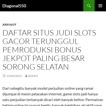
Search
Diagonal550
SKIP
PRIMAR
TO
MENU
CONTENT
JUDI SLOT
DAFTAR SITUS JUDI SLOTS
GACOR TERUNGGUL
PEMRODUKSI BONUS
JEKPOT PALING BESAR
SORONG SELATAN
13/04/2023
ADMIN
Dari sebegitu banyak model perjudian online yang ramai
dijumpai di mesin pelacakan internet, game slots jadi hanya
satu perjudian terbanyak dicari oleh banyak bettor. Permainan
beting online ini punyai begitu banyak kelebihan atraktif yang