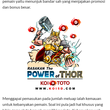
pemain yaitu menunjuk bandar sah yang menjajakan promosi
dan bonus besar.
Menggapai pemasukan pada jumlah meluap ialah kemauan
untuk kebanyakan pemain. Soal ini pula jadi hal khusus yang