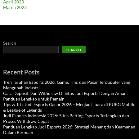
April 2023
March 2023
Search
SEARCH
Recent Posts
Tren Taruhan Esports 2026: Game, Tim, dan Pasar Terpopuler yang
Mengubah Industri
Cara Deposit Dan Withdraw Di Situs Judi Esports Dengan Aman:
Panduan Lengkap untuk Pemain
Tips & Trik Judi Esports Gacor 2026 – Menjadi Juara di PUBG Mobile
& League of Legends
Judi Esports Indonesia 2026: Situs Betting Esports Terlengkap dan
Proses Withdraw Cepat
Panduan Lengkap Judi Esports 2026: Strategi Menang dan Keamanan
Dalam Bermain