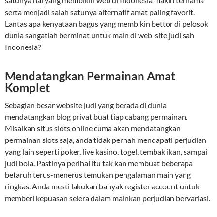
satunya hal yang membikin web di Indonesia makin ternama
serta menjadi salah satunya alternatif amat paling favorit.
Lantas apa kenyataan bagus yang membikin bettor di pelosok
dunia sangatlah berminat untuk main di web-site judi sah
Indonesia?
Mendatangkan Permainan Amat
Komplet
Sebagian besar website judi yang berada di dunia
mendatangkan blog privat buat tiap cabang permainan.
Misalkan situs slots online cuma akan mendatangkan
permainan slots saja, anda tidak pernah mendapati perjudian
yang lain seperti poker, live kasino, togel, tembak ikan, sampai
judi bola. Pastinya perihal itu tak kan membuat beberapa
betaruh terus-menerus temukan pengalaman main yang
ringkas. Anda mesti lakukan banyak register account untuk
memberi kepuasan selera dalam mainkan perjudian bervariasi.