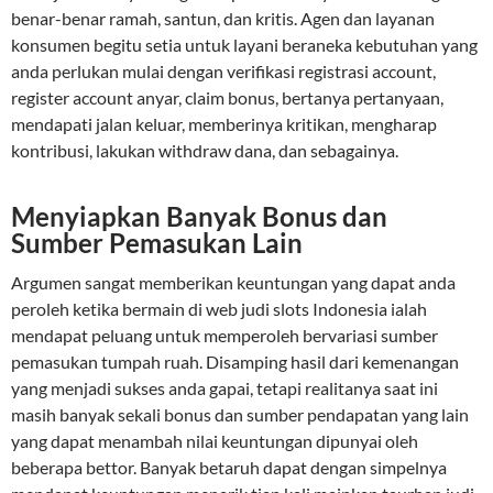
benar-benar ramah, santun, dan kritis. Agen dan layanan
konsumen begitu setia untuk layani beraneka kebutuhan yang
anda perlukan mulai dengan verifikasi registrasi account,
register account anyar, claim bonus, bertanya pertanyaan,
mendapati jalan keluar, memberinya kritikan, mengharap
kontribusi, lakukan withdraw dana, dan sebagainya.
Menyiapkan Banyak Bonus dan
Sumber Pemasukan Lain
Argumen sangat memberikan keuntungan yang dapat anda
peroleh ketika bermain di web judi slots Indonesia ialah
mendapat peluang untuk memperoleh bervariasi sumber
pemasukan tumpah ruah. Disamping hasil dari kemenangan
yang menjadi sukses anda gapai, tetapi realitanya saat ini
masih banyak sekali bonus dan sumber pendapatan yang lain
yang dapat menambah nilai keuntungan dipunyai oleh
beberapa bettor. Banyak betaruh dapat dengan simpelnya