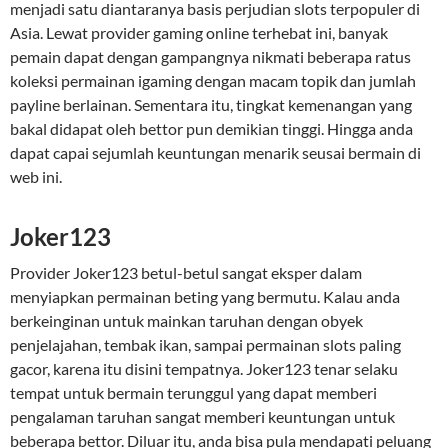
menjadi satu diantaranya basis perjudian slots terpopuler di
Asia. Lewat provider gaming online terhebat ini, banyak
pemain dapat dengan gampangnya nikmati beberapa ratus
koleksi permainan igaming dengan macam topik dan jumlah
payline berlainan. Sementara itu, tingkat kemenangan yang
bakal didapat oleh bettor pun demikian tinggi. Hingga anda
dapat capai sejumlah keuntungan menarik seusai bermain di
web ini.
Joker123
Provider Joker123 betul-betul sangat eksper dalam
menyiapkan permainan beting yang bermutu. Kalau anda
berkeinginan untuk mainkan taruhan dengan obyek
penjelajahan, tembak ikan, sampai permainan slots paling
gacor, karena itu disini tempatnya. Joker123 tenar selaku
tempat untuk bermain terunggul yang dapat memberi
pengalaman taruhan sangat memberi keuntungan untuk
beberapa bettor. Diluar itu, anda bisa pula mendapati peluang