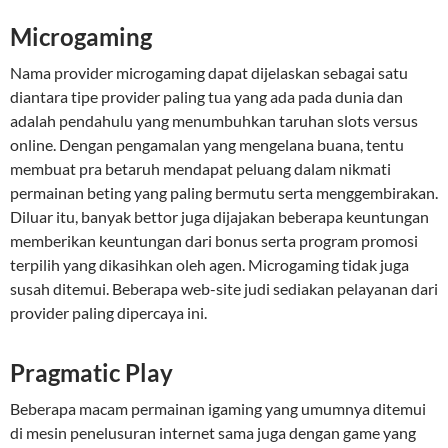
Microgaming
Nama provider microgaming dapat dijelaskan sebagai satu
diantara tipe provider paling tua yang ada pada dunia dan
adalah pendahulu yang menumbuhkan taruhan slots versus
online. Dengan pengamalan yang mengelana buana, tentu
membuat pra betaruh mendapat peluang dalam nikmati
permainan beting yang paling bermutu serta menggembirakan.
Diluar itu, banyak bettor juga dijajakan beberapa keuntungan
memberikan keuntungan dari bonus serta program promosi
terpilih yang dikasihkan oleh agen. Microgaming tidak juga
susah ditemui. Beberapa web-site judi sediakan pelayanan dari
provider paling dipercaya ini.
Pragmatic Play
Beberapa macam permainan igaming yang umumnya ditemui
di mesin penelusuran internet sama juga dengan game yang