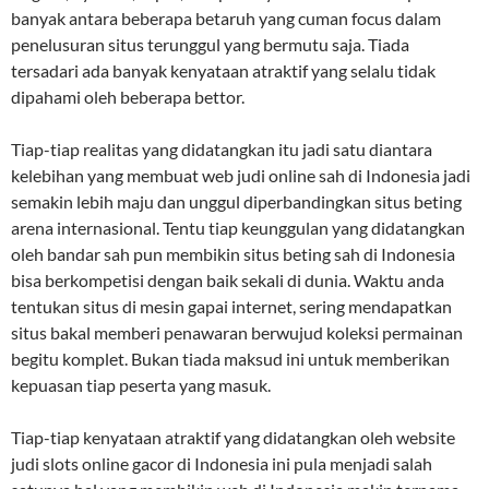
banyak antara beberapa betaruh yang cuman focus dalam
penelusuran situs terunggul yang bermutu saja. Tiada
tersadari ada banyak kenyataan atraktif yang selalu tidak
dipahami oleh beberapa bettor.
Tiap-tiap realitas yang didatangkan itu jadi satu diantara
kelebihan yang membuat web judi online sah di Indonesia jadi
semakin lebih maju dan unggul diperbandingkan situs beting
arena internasional. Tentu tiap keunggulan yang didatangkan
oleh bandar sah pun membikin situs beting sah di Indonesia
bisa berkompetisi dengan baik sekali di dunia. Waktu anda
tentukan situs di mesin gapai internet, sering mendapatkan
situs bakal memberi penawaran berwujud koleksi permainan
begitu komplet. Bukan tiada maksud ini untuk memberikan
kepuasan tiap peserta yang masuk.
Tiap-tiap kenyataan atraktif yang didatangkan oleh website
judi slots online gacor di Indonesia ini pula menjadi salah