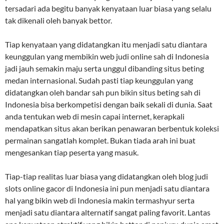
tersadari ada begitu banyak kenyataan luar biasa yang selalu
tak dikenali oleh banyak bettor.
Tiap kenyataan yang didatangkan itu menjadi satu diantara
keunggulan yang membikin web judi online sah di Indonesia
jadi jauh semakin maju serta unggul dibanding situs beting
medan internasional. Sudah pasti tiap keunggulan yang
didatangkan oleh bandar sah pun bikin situs beting sah di
Indonesia bisa berkompetisi dengan baik sekali di dunia. Saat
anda tentukan web di mesin capai internet, kerapkali
mendapatkan situs akan berikan penawaran berbentuk koleksi
permainan sangatlah komplet. Bukan tiada arah ini buat
mengesankan tiap peserta yang masuk.
Tiap-tiap realitas luar biasa yang didatangkan oleh blog judi
slots online gacor di Indonesia ini pun menjadi satu diantara
hal yang bikin web di Indonesia makin termashyur serta
menjadi satu diantara alternatif sangat paling favorit. Lantas