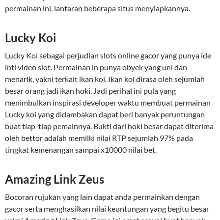
permainan ini, lantaran beberapa situs menyiapkannya.
Lucky Koi
Lucky Koi sebagai perjudian slots online gacor yang punya ide
inti video slot. Permainan in punya obyek yang uni dan
menarik, yakni terkait ikan koi. Ikan koi dirasa oleh sejumlah
besar orang jadi ikan hoki. Jadi perihal ini pula yang
menimbulkan inspirasi developer waktu membuat permainan
Lucky koi yang didambakan dapat beri banyak peruntungan
buat tiap-tiap pemainnya. Bukti dari hoki besar dapat diterima
oleh bettor adalah memilki nilai RTP sejumlah 97% pada
tingkat kemenangan sampai x10000 nilai bet.
Amazing Link Zeus
Bocoran rujukan yang lain dapat anda permainkan dengan
gacor serta menghasilkan nilai keuntungan yang begitu besar