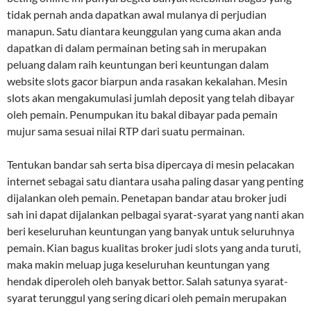
tidak pernah anda dapatkan awal mulanya di perjudian
manapun. Satu diantara keunggulan yang cuma akan anda
dapatkan di dalam permainan beting sah in merupakan
peluang dalam raih keuntungan beri keuntungan dalam
website slots gacor biarpun anda rasakan kekalahan. Mesin
slots akan mengakumulasi jumlah deposit yang telah dibayar
oleh pemain. Penumpukan itu bakal dibayar pada pemain
mujur sama sesuai nilai RTP dari suatu permainan.
Tentukan bandar sah serta bisa dipercaya di mesin pelacakan
internet sebagai satu diantara usaha paling dasar yang penting
dijalankan oleh pemain. Penetapan bandar atau broker judi
sah ini dapat dijalankan pelbagai syarat-syarat yang nanti akan
beri keseluruhan keuntungan yang banyak untuk seluruhnya
pemain. Kian bagus kualitas broker judi slots yang anda turuti,
maka makin meluap juga keseluruhan keuntungan yang
hendak diperoleh oleh banyak bettor. Salah satunya syarat-
syarat terunggul yang sering dicari oleh pemain merupakan