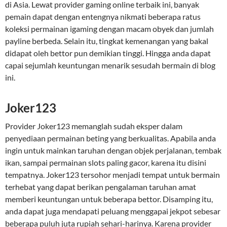
di Asia. Lewat provider gaming online terbaik ini, banyak
pemain dapat dengan entengnya nikmati beberapa ratus
koleksi permainan igaming dengan macam obyek dan jumlah
payline berbeda. Selain itu, tingkat kemenangan yang bakal
didapat oleh bettor pun demikian tinggi. Hingga anda dapat
capai sejumlah keuntungan menarik sesudah bermain di blog
ini.
Joker123
Provider Joker123 memanglah sudah eksper dalam
penyediaan permainan beting yang berkualitas. Apabila anda
ingin untuk mainkan taruhan dengan objek perjalanan, tembak
ikan, sampai permainan slots paling gacor, karena itu disini
tempatnya. Joker123 tersohor menjadi tempat untuk bermain
terhebat yang dapat berikan pengalaman taruhan amat
memberi keuntungan untuk beberapa bettor. Disamping itu,
anda dapat juga mendapati peluang menggapai jekpot sebesar
beberapa puluh juta rupiah sehari-harinya. Karena provider