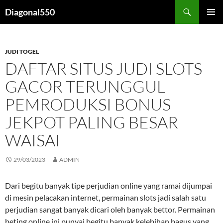
Search
Diagonal550
SKIP
PRIMAR
TO
MENU
CONTENT
JUDI TOGEL
DAFTAR SITUS JUDI SLOTS
GACOR TERUNGGUL
PEMRODUKSI BONUS
JEKPOT PALING BESAR
WAISAI
29/03/2023
ADMIN
Dari begitu banyak tipe perjudian online yang ramai dijumpai
di mesin pelacakan internet, permainan slots jadi salah satu
perjudian sangat banyak dicari oleh banyak bettor. Permainan
beting online ini punyai begitu banyak kelebihan bagus yang