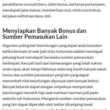
pendaftaran account baru, claim bonus, bertanya pertanyaan,
mendapati jalan keluar, memberinya usul, minta kontribusi,
kerjakan withdraw dana, dsb.
Menyiapkan Banyak Bonus dan
Sumber Pemasukan Lain
Argumen paling beri keuntungan yang dapat anda temukan
ketika bermain di web judi slots Indonesia adalah mendapat
peluang buat mendapati beraneka sumber pemasukan
berlimpah. Kecuali hasil dari kemenangan yang telah sukses
anda capai, akan tetapi faktanya sekarang masih banyak sekali
bonus dan sumber pemasukan yang lain yang dapat
menambah nilai keuntungan dipunyai oleh banyak bettor.
Banyak betaruh dapat dengan simpelnya memperoleh
keuntungan menarik tiap saat mainkan taurhan judi pada
website sah Indonesia. Mengenai sumber-sumber pemasukan
yang lain dapat diperoleh oleh bettor disamping lewat