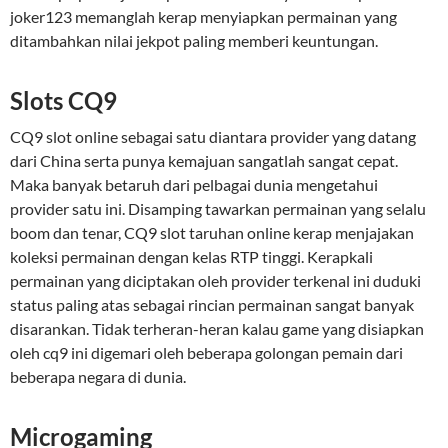
joker123 memanglah kerap menyiapkan permainan yang
ditambahkan nilai jekpot paling memberi keuntungan.
Slots CQ9
CQ9 slot online sebagai satu diantara provider yang datang
dari China serta punya kemajuan sangatlah sangat cepat.
Maka banyak betaruh dari pelbagai dunia mengetahui
provider satu ini. Disamping tawarkan permainan yang selalu
boom dan tenar, CQ9 slot taruhan online kerap menjajakan
koleksi permainan dengan kelas RTP tinggi. Kerapkali
permainan yang diciptakan oleh provider terkenal ini duduki
status paling atas sebagai rincian permainan sangat banyak
disarankan. Tidak terheran-heran kalau game yang disiapkan
oleh cq9 ini digemari oleh beberapa golongan pemain dari
beberapa negara di dunia.
Microgaming