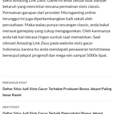
yakni Amazing Link Zeus. Game ini amat sesuai buat banyak
betaruh yang mencintai rencana permainan slots classic.
Permainan garapan dari provider Microgaming online
terunggul ini juga diperkembangkan baik sekali oleh
perusahaan. Maka walau punya rancangan classic, anda bakal
merasai gameplay yang cukup mengagumkan. Oleh karenanya
anda tak kan berasa ringan suntuk saat memainkan. Saat
nikmati Amazing Link Zeus pada website slots gacor
Indonesia, karena itu anda mendapati penawaran teristimewa
berwujud jekpot progresif dan mega win sampai 5000x lipat.
Post
PREVIOUS POST
navigation
Daftar Situs Judi Slots Gacor Terhebat Produsen Bonus Jekpot Paling
besar Rasiei
NEXT POST
Daftar Situs Judi Slots Gacor Terbaik Pemroduksi Bonus Jekpot