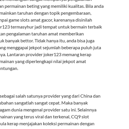
n permainan beting yang memiliki kualitas. Bila anda
 mainkan taruhan dengan topik pengembaraan,
pai game slots amat gacor, karenanya disinilah
r123 termasyhur jadi tempat untuk bermain terbaik
ikan pengalaman taruhan amat memberikan
 banyak bettor. Tidak hanya itu, anda bisa juga
ng menggapai jekpot sejumlah beberapa puluh juta
inya. Lantaran provider joker123 memang kerap
ainan yang diperlengkapi nilai jekpot amat
ntungan.
sebagai salah satunya provider yang dari China dan
bahan sangatlah sangat cepat. Maka banyak
agam dunia mengenal provider satu ini. Selainnya
ainan yang terus viral dan terkenal, CQ9 slot
pula kerap menjajakan koleksi permainan dengan