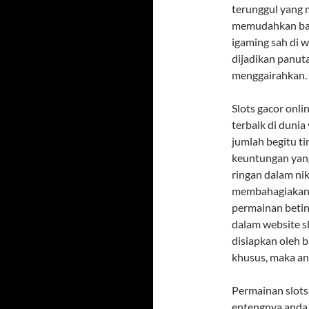
terunggul yang 
memudahkan ban
igaming sah di w
dijadikan panut
menggairahkan.
Slots gacor onli
terbaik di duni
jumlah begitu t
keuntungan yang
ringan dalam nik
membahagiakan. 
permainan betin
dalam website sl
disiapkan oleh 
khusus, maka a
Permainan slots 
entengnya anda 