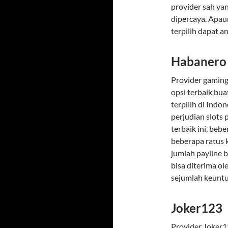
provider sah ya
dipercaya. Apaun
terpilih dapat 
Habanero
Provider gaming 
opsi terbaik bua
terpilih di Indo
perjudian slots 
terbaik ini, be
beberapa ratus 
jumlah payline 
bisa diterima ol
sejumlah keuntun
Joker123
Provider Joker