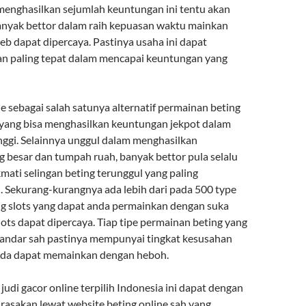
menghasilkan sejumlah keuntungan ini tentu akan
yak bettor dalam raih kepuasan waktu mainkan
eb dapat dipercaya. Pastinya usaha ini dapat
an paling tepat dalam mencapai keuntungan yang
ne sebagai salah satunya alternatif permainan beting
a yang bisa menghasilkan keuntungan jekpot dalam
inggi. Selainnya unggul dalam menghasilkan
 besar dan tumpah ruah, banyak bettor pula selalu
mati selingan beting terunggul yang paling
Sekurang-kurangnya ada lebih dari pada 500 type
g slots yang dapat anda permainkan dengan suka
ots dapat dipercaya. Tiap tipe permainan beting yang
bandar sah pastinya mempunyai tingkat kesusahan
nda dapat memainkan dengan heboh.
judi gacor online terpilih Indonesia ini dapat dengan
rasakan lewat website beting online sah yang