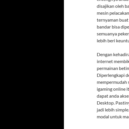
disajikan oleh b
mesin pelacakan
ternyaman buat 
bandar bisa dip
semuanya pekerj
lebih beri keun
Dengan kehadira
internet membik
permainan beting
Diperlengkapi d
mempermudah se
igaming online i
dapat anda akse
Desktop. Pastin
jadi lebih simp
modal untuk ma