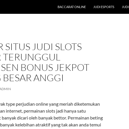
SKIP TO CONTENT
BACCARAT ONLINE
JUDI ESPORTS
JUDI
 SITUS JUDI SLOTS
 TERUNGGUL
SEN BONUS JEKPOT
 BESAR ANGGI
ADMIN
yak type perjudian online yang meriah diketemukan
an internet, permainan slots jadi hanya satu
 banyak dicari oleh banyak bettor. Permainan beting
 banyak kelebihan atraktif yang tak akan anda temui