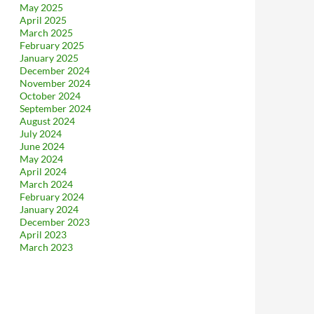
May 2025
April 2025
March 2025
February 2025
January 2025
December 2024
November 2024
October 2024
September 2024
August 2024
July 2024
June 2024
May 2024
April 2024
March 2024
February 2024
January 2024
December 2023
April 2023
March 2023