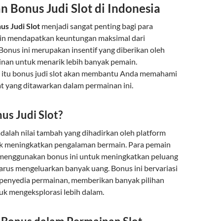
n Bonus Judi Slot di Indonesia
s Judi Slot
menjadi sangat penting bagi para
gin mendapatkan keuntungan maksimal dari
Bonus ini merupakan insentif yang diberikan oleh
nan untuk menarik lebih banyak pemain.
 itu bonus judi slot akan membantu Anda memahami
t yang ditawarkan dalam permainan ini.
us Judi Slot?
adalah nilai tambah yang dihadirkan oleh platform
k meningkatkan pengalaman bermain. Para pemain
 menggunakan bonus ini untuk meningkatkan peluang
rus mengeluarkan banyak uang. Bonus ini bervariasi
 penyedia permainan, memberikan banyak pilihan
uk mengeksplorasi lebih dalam.