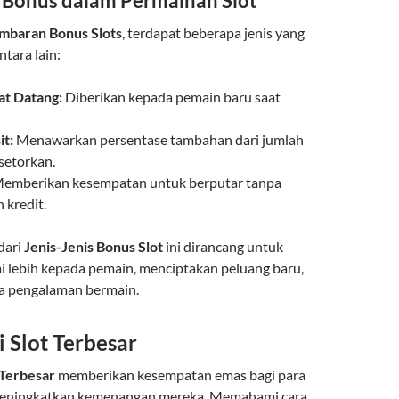
s Bonus dalam Permainan Slot
mbaran Bonus Slots
, terdapat beberapa jenis yang
ntara lain:
at Datang:
Diberikan kepada pemain baru saat
t:
Menawarkan persentase tambahan dari jumlah
setorkan.
emberikan kesempatan untuk berputar tanpa
kredit.
dari
Jenis-Jenis Bonus Slot
ini dirancang untuk
i lebih kepada pemain, menciptakan peluang baru,
 pengalaman bermain.
 Slot Terbesar
 Terbesar
memberikan kesempatan emas bagi para
eningkatkan kemenangan mereka. Memahami cara