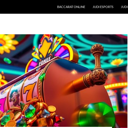
SKIP TO CONTENT
BACCARAT ONLINE
JUDI ESPORTS
JUDI