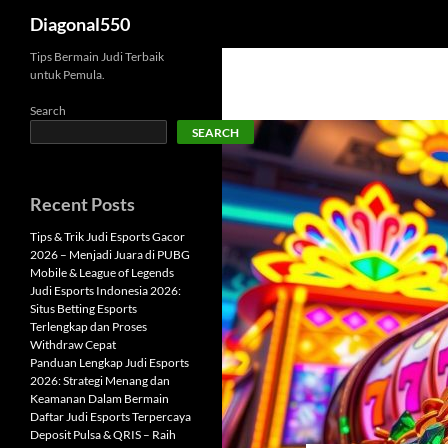
Search
Diagonal550
Tips Bermain Judi Terbaik
untuk Pemula.
Search
SEARCH
Recent Posts
Tips & Trik Judi Esports Gacor
2026 – Menjadi Juara di PUBG
Mobile & League of Legends
Judi Esports Indonesia 2026:
Situs Betting Esports
Terlengkap dan Proses
Withdraw Cepat
Panduan Lengkap Judi Esports
2026: Strategi Menang dan
Keamanan Dalam Bermain
Daftar Judi Esports Terpercaya
Deposit Pulsa & QRIS – Raih