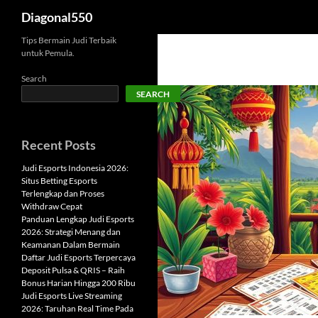
Search
Diagonal550
Tips Bermain Judi Terbaik
untuk Pemula.
Search
SEARCH
Recent Posts
Judi Esports Indonesia 2026:
Situs Betting Esports
Terlengkap dan Proses
Withdraw Cepat
Panduan Lengkap Judi Esports
2026: Strategi Menang dan
Keamanan Dalam Bermain
Daftar Judi Esports Terpercaya
Deposit Pulsa & QRIS – Raih
Bonus Harian Hingga 200 Ribu
Judi Esports Live Streaming
2026: Taruhan Real Time Pada