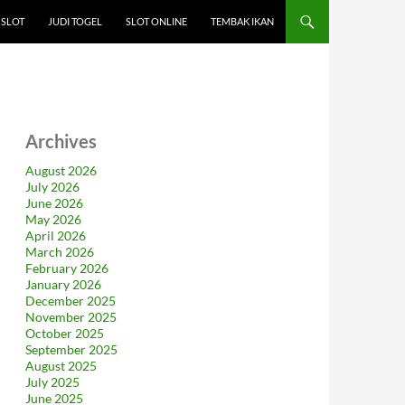
 SLOT
JUDI TOGEL
SLOT ONLINE
TEMBAK IKAN
Archives
August 2026
July 2026
June 2026
May 2026
April 2026
March 2026
February 2026
January 2026
December 2025
November 2025
October 2025
September 2025
August 2025
July 2025
June 2025