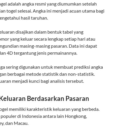
ogel adalah angka resmi yang diumumkan setelah
n togel selesai. Angka ini menjadi acuan utama bagi
ngetahui hasil taruhan.
eluaran disajikan dalam bentuk tabel yang
or yang keluar secara lengkap setiap hari atau
engundian masing-masing pasaran. Data ini dapat
dan 4D tergantung jenis permainannya.
uga sering digunakan untuk membuat prediksi angka
an berbagai metode statistik dan non-statistik.
uaran menjadi kunci bagi analisis tersebut.
 Keluaran Berdasarkan Pasaran
ogel memiliki karakteristik keluaran yang berbeda.
populer di Indonesia antara lain Hongkong,
ey, dan Macau.