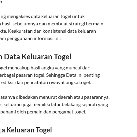
n.
ing mengakses data keluaran togel untuk
hasil sebelumnya dan membuat strategi bermain
kta. Keakuratan dan konsistensi data keluaran
lam penggunaan informasi ini.
n Data Keluaran Togel
ogel mencakup hasil angka yang muncul dari
rbagai pasaran togel. Sehingga Data ini penting
prediksi, dan pencatatan riwayat angka togel.
iasanya dibedakan menurut daerah atau pasarannya.
s keluaran juga memiliki latar belakang sejarah yang
ipahami oleh pemain dan pengamat togel.
ta Keluaran Togel