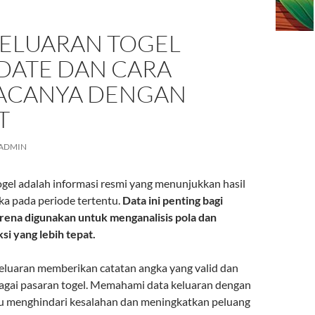
KELUARAN TOGEL
DATE DAN CARA
CANYA DENGAN
T
ADMIN
ogel adalah informasi resmi yang menunjukkan hasil
a pada periode tertentu.
Data ini penting bagi
rena digunakan untuk menganalisis pola dan
i yang lebih tepat.
keluaran memberikan catatan angka yang valid dan
bagai pasaran togel. Memahami data keluaran dengan
 menghindari kesalahan dan meningkatkan peluang