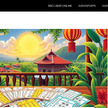
SKIP TO CONTENT
BACCARAT ONLINE
JUDI ESPORTS
JUDI