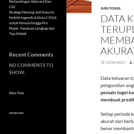
Pertandingan Valorant Dan
CS2
JUDI TOGEL
Strategi Menang Judi Esports
DATA 
Mobile Legends & Dota 2 2026
untuk Pemula hingga Pro
TERUP
Player: Panduan Lengkap dan
Tips Efektif
MEMBA
AKURA
Recent Comments
12/06/2025
NO COMMENTS TO
SHOW.
Data keluaran t
pengundian angk
pemain togel ka
Situs Toto
membuat prediks
omacuan
Setiap periode 
akurat dari ber
benar membantu