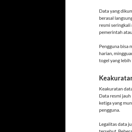
Data yang dikum
berasal langsun
resmi seringka
pemerintah atau 
Pengguna bisa me
harian, mingguan
togel yang lebih
Keakuratan
Keakuratan data
Data resmi jauh
ketiga yang mun
pengguna.
Legalitas data 
tersebut. Bebera