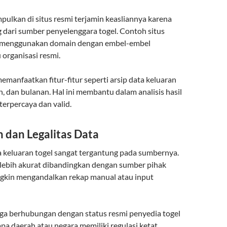
pulkan di situs resmi terjamin keasliannya karena
g dari sumber penyelenggara togel. Contoh situs
li menggunakan domain dengan embel-embel
organisasi resmi.
manfaatkan fitur-fitur seperti arsip data keluaran
, dan bulanan. Hal ini membantu dalam analisis hasil
 terpercaya dan valid.
 dan Legalitas Data
 keluaran togel sangat tergantung pada sumbernya.
 lebih akurat dibandingkan dengan sumber pihak
gkin mengandalkan rekap manual atau input
juga berhubungan dengan status resmi penyedia togel
pa daerah atau negara memiliki regulasi ketat