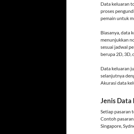
Data keluaran t
proses pengundia
pemain untuk me
Biasanya, data k
menunjukkan nom
sesuai jadwal p
berupa 2D, 3D, 
Data keluaran j
selanjutnya deng
Akurasi data kel
Jenis Data
Setiap pasaran t
Contoh pasaran 
Singapore, Sydn