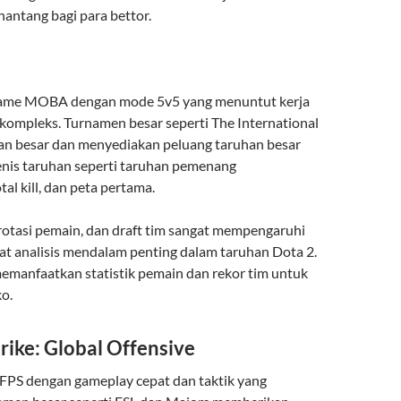
antang bagi para bettor.
game MOBA dengan mode 5v5 yang menuntut kerja
 kompleks. Turnamen besar seperti The International
an besar dan menyediakan peluang taruhan besar
jenis taruhan seperti taruhan pemenang
tal kill, dan peta pertama.
rotasi pemain, dan draft tim sangat mempengaruhi
uat analisis mendalam penting dalam taruhan Dota 2.
emanfaatkan statistik pemain dan rekor tim untuk
o.
rike: Global Offensive
FPS dengan gameplay cepat dan taktik yang