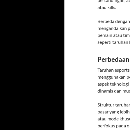
pertandingan, at
atau kills.
Berbeda dengan 
mengandalkan p
pemain atau tim
seperti taruhan 
Perbedaan 
Taruhan esports
menggunakan per
aspek teknologi
dinamis dan mud
Struktur taruhan
pasar yang lebih
atau mode khusu
berfokus pada ol