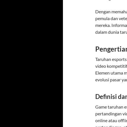
Dengan memaham
pemula dan veter
mereka. Informa
dalam dunia tar
Pengertia
Taruhan esports
video kompetiti
Elemen utama m
evolusi pasar ya
Definisi d
Game taruhan es
pertandingan vi
online atau offl