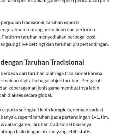
au hasil spesifik dalam game seperti pencapaian poin
perjudian tradisional, taruhan esports
engetahuan tentang permainan dan performa
. Platform taruhan menyediakan berbagai opsi,
langsung (live betting) dan taruhan prapertandingan.
dengan Taruhan Tradisional
 berbeda dari taruhan olahraga tradisional karena
mainan digital sebagai objek taruhan. Pengaruh
 dan keberagaman jenis game membuatnya lebih
ah diakses secara global.
 esports seringkali lebih kompleks, dengan variasi
 banyak, seperti taruhan pada pertandingan 1v1, tim,
s dalam game. Taruhan tradisional biasanya
ahraga fisik dengan aturan yang lebih statis.