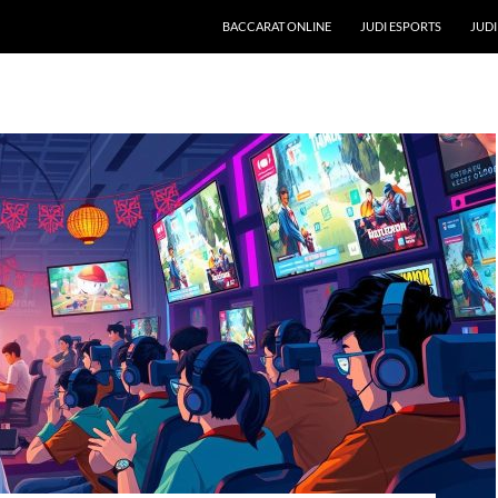
SKIP TO CONTENT
BACCARAT ONLINE
JUDI ESPORTS
JUDI