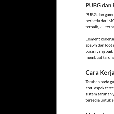
PUBG dan B
PUBG dan game b
berbeda dari MO
terbaik, kill ter
Element keberunt
spawn dan loot 
posisi yang baik
membuat taruhan
Cara Kerj
Taruhan pada ga
atau aspek tert
sistem taruhan y
tersedia untuk s