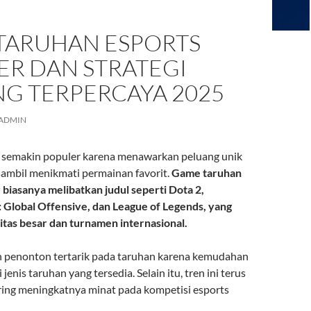
TARUHAN ESPORTS
ER DAN STRATEGI
G TERPERCAYA 2025
ADMIN
 semakin populer karena menawarkan peluang unik
sambil menikmati permainan favorit.
Game taruhan
 biasanya melibatkan judul seperti Dota 2,
 Global Offensive, dan League of Legends, yang
tas besar dan turnamen internasional.
 penonton tertarik pada taruhan karena kemudahan
 jenis taruhan yang tersedia. Selain itu, tren ini terus
ing meningkatnya minat pada kompetisi esports