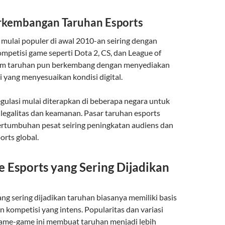
rkembangan Taruhan Esports
 mulai populer di awal 2010-an seiring dengan
petisi game seperti Dota 2, CS, dan League of
orm taruhan pun berkembang dengan menyediakan
si yang menyesuaikan kondisi digital.
egulasi mulai diterapkan di beberapa negara untuk
legalitas dan keamanan. Pasar taruhan esports
rtumbuhan pesat seiring peningkatan audiens dan
ports global.
e Esports yang Sering Dijadikan
ng sering dijadikan taruhan biasanya memiliki basis
 kompetisi yang intens. Popularitas dan variasi
game-game ini membuat taruhan menjadi lebih